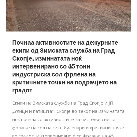
Почнаа активностите на дежурните
екипи од Зимската служба на Град
Скопје, изминатата ноќ
интервенирано со 45 тони
индустриска сол фрлена на
критичните точки на подрачјето на
градот
Екипи на Зимската служба на Град Скопје и ЈП
„Улици и патишта“- Скопје во текот на изминатата
ноќ почнаа со активностите за чистење снег и
фрлање на сол на сите булевари и критични точки
во градот. Интервенирано е со фрлање на 45