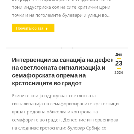
тони индустриска сол на сите критични црни
точки и на поголемите булевари и улици во…
Прочитај објава
Дек
Интервенции за санација на дефекти
23
на светлосната сигнализација и
2024
семафорската опрема на
крстосниците во градот
Екипите кои ја одржуваат светлосната
сигнализација на семафоризираните крстосници
вршат редовна обиколка и контрола на
семафорите во градот. Денес тие интервенираа
на следниве крстосници: булевар Србија со