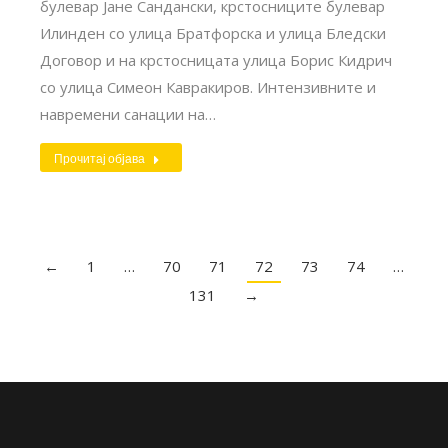
булевар Јане Сандански, крстосниците булевар
Илинден со улица Братфорска и улица Бледски
Договор и на крстосницата улица Борис Кидрич
со улица Симеон Кавракиров. Интензивните и
навремени санации на…
Прочитај објава
←
1
…
70
71
72
73
74
…
131
→