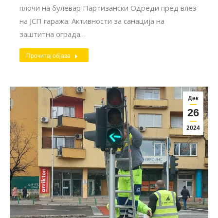
плочи на булевар Партизански Одреди пред влез
на ЈСП гаража. Активности за санација на
заштитна ограда…
Прочитај објава
Дек
26
2024