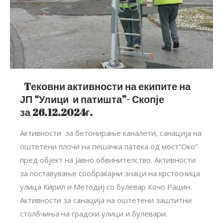
Tековни активности на екипите на
ЈП “Улици и патишта”- Скопје
за 26.12.2024г.
Активности за бетонирање каналети, санација на
оштетени плочи на пешачка патека од мост”Око”
пред објект на Јавно обвинителство. Активности
за поставување сообраќајни знаци на крстосница
улица Кирил и Методиј со булевар Кочо Рацин.
Активности за санација на оштетени заштитни
столбчиња на градски улици и булевари.