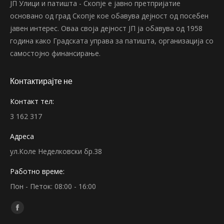
ЈП Улици и патишта - Скопје е јавно претпријатие
основано од град Скопје кое обавува дејност од посебен
јавен интерес. Оваа своја дејност ЈП ја обавува од 1958
година како Градската управа за патишта, организација со
самостојно финансирање.
Контактирајте не
Контакт тел:
3 162 317
Адреса
ул.Коле Неделковски бр.38
Работно време:
Пон - Петок: 08:00 - 16:00
Find us on:
Facebook