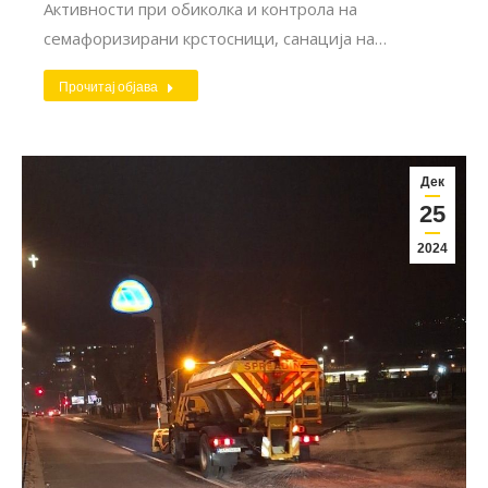
Активности при обиколка и контрола на
семафоризирани крстосници, санација на…
Прочитај објава
Дек
25
2024