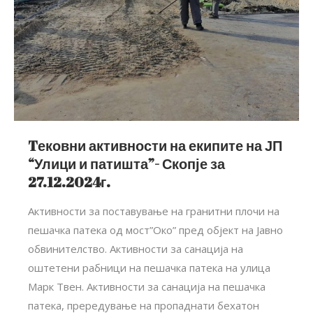
Tековни активности на екипите на ЈП
“Улици и патишта”- Скопје за
27.12.2024г.
Активности за поставување на гранитни плочи на
пешачка патека од мост”Око” пред објект на Јавно
обвинителство. Активности за санација на
оштетени рабници на пешачка патека на улица
Марк Твен. Активности за санација на пешачка
патека, прередување на пропаднати бехатон