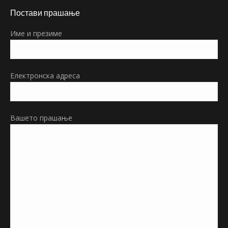
page
Постави прашање
opens
in
Име и презиме
new
window
Електронска адреса
Вашето прашање