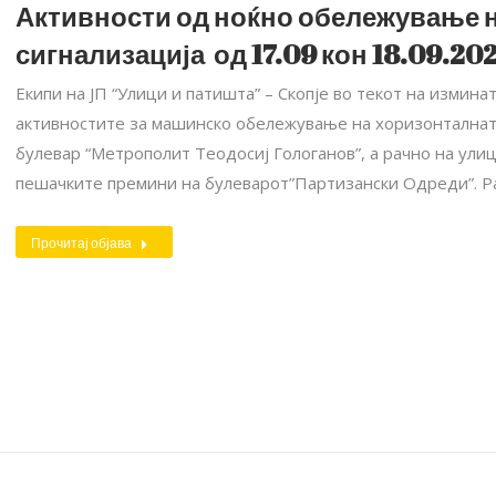
Активности од ноќно обележување 
сигнализација од 17.09 кон 18.09.202
Екипи на ЈП “Улици и патишта” – Скопје во текот на измина
активностите за машинско обележување на хоризонталната
булевар “Метрополит Теодосиј Гологанов”, а рачно на улиц
пешачките премини на булеварот”Партизански Одреди”. Р
Прочитај објава