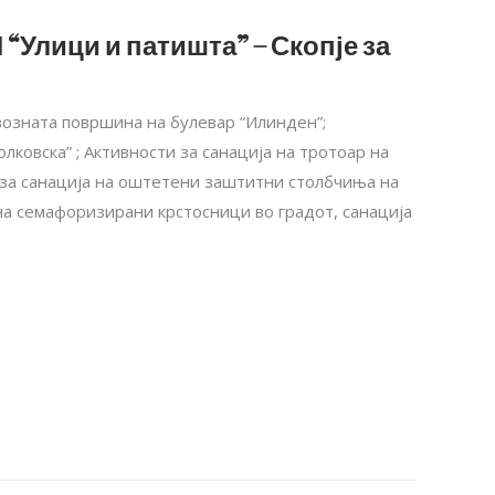
 “Улици и патишта” – Скопје за
возната површина на булевар “Илинден”;
лковска” ; Активности за санација на тротоар на
 за санација на оштетени заштитни столбчиња на
на семафоризирани крстосници во градот, санација