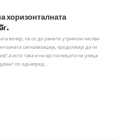
на хоризонталната
5г.
тата вечер, па се до раните утрински часови
нталната сигнализација, продолжија да ги
ов”,а исто така и на крстосницата на улица
едуваат по однапред…