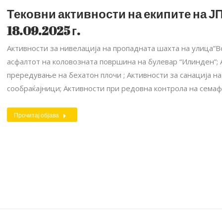
Тековни активности на екипите на ЈП
18.09.2025 г.
Активности за нивелација на пропадната шахта на улица”Во
асфалтот на коловозната површина на булевар “Илинден”; А
прередување на бехатон плочи ; Aктивности за санација 
сообраќајници; Активности при редовна контрола на семаф
Прочитај објава