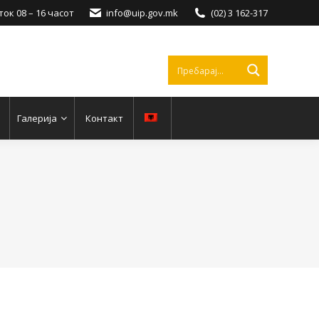
ок 08 – 16 часот
info@uip.gov.mk
(02) 3 162-317
Галерија
Контакт