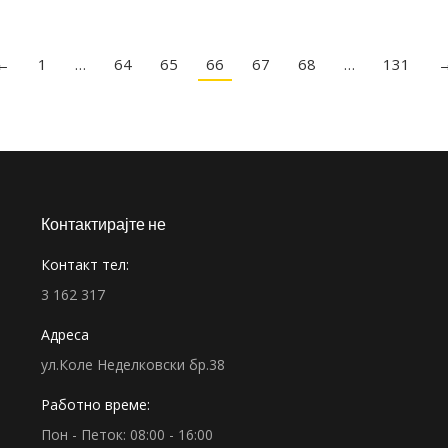
←
1
…
64
65
66
67
68
…
131
Контактирајте не
Контакт тел:
3 162 317
Адреса
ул.Коле Неделковски бр.38
Работно време:
Пон - Петок: 08:00 - 16:00