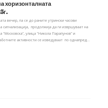
на хоризонталната
5г.
тата вечер, па се до раните утрински часови
 сигнализација, продолжија да ги извршуваат на
а “Московска”, улица “Никола Парапунов” и
аботните активности се изведуваат по однапред…