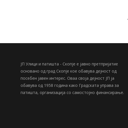
ЈП Улици и патишта - Скопје е јавно претпријатие
основано од град Скопје кое обавува дејност од
посебен јавен интерес. Оваа своја дејност ЈП ја
обавува од 1958 година како Градската управа за
патишта, организација со самостојно финансирање.