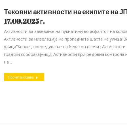
Тековни активности на екипите на ЈП
17.09.2025 г.
Активности за залевање на пукнатини во асфалтот на коло
Активности за нивелација на пропадната шахта на улица”Во
улица”Козле”, прередување на бехатон плочи ; Aктивности
градски сообраќајници; Активности при редовна контрола 
на…
Прочитај објава