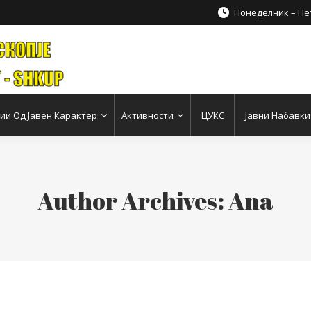
Понеделник – Пет
и Од Јавен Карактер
Активности
ЦУКС
Јавни Набавки
Author Archives:
Ana