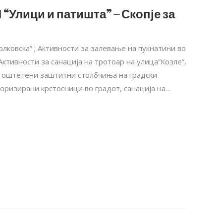
 “Улици и патишта” – Скопје за
лковска” ; Активности за залевање на пукнатини во
ктивности за санација на тротоар на улица”Козле”,
на оштетени заштитни столбчиња на градски
оризирани крстосници во градот, санација на…