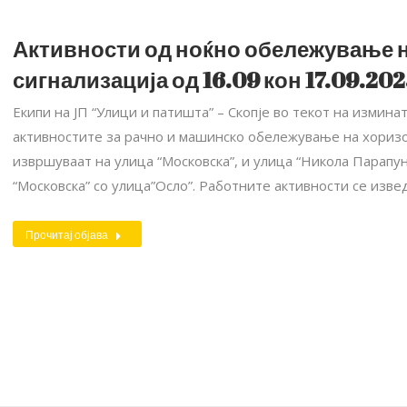
Активности од ноќно обележување 
сигнализација од 16.09 кон 17.09.202
Екипи на ЈП “Улици и патишта” – Скопје во текот на измина
активностите за рачно и машинско обележување на хоризо
извршуваат на улица “Московска”, и улица “Никола Парапун
“Московска” со улица”Осло”. Работните активности се изв
Прочитај објава