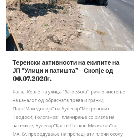
Теренски активности на екипите на
ЈП “Улици и патишта” – Скопје од
06.07.2026г.
Канал Козле на улица “Загребска”, рачно чистење
на каналот од обрасната трева и гранки;
Парк”Македонија” на булевар”Метрополит
Теодосиј Гологанов”, планирање со ризла на
патеките; Булевар”Крсте Петков Мисирков”кај
МАНУ, прередување на пропаднати плочи околу