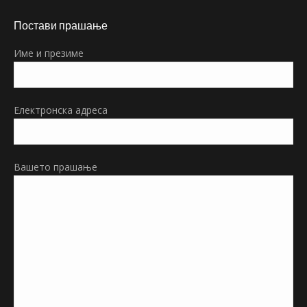
page
Постави прашање
opens
in
Име и презиме
new
window
Електронска адреса
Вашето прашање