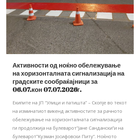
Активности од ноќно обележување
на хоризонталната сигнализација на
градските сообраќајници за
06.07.кон 07.07.2026г.
Екипите на ЈП “Улици и патишта” – Скопје во текот
на изминатиот викенд активностите за рачното
обележување на хоризонталната сигнализација
ги продолжија на булеварот”Јане Сандански”и на
булеварот”Кузман Јосифовски Питу”. Ноќното