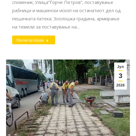
споменик; Улица”Ѓорче Петров”, поставување
рабници и машински ископ на останатиот дел од
пешачката патека; Зоолошка градина, армирање
на темели за поставување на…
Прочитај објава
Јул
3
2026