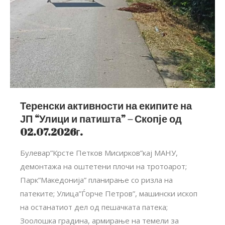
Теренски активности на екипите на
ЈП “Улици и патишта” – Скопје од
02.07.2026г.
Булевар”Крсте Петков Мисирков”кај МАНУ,
демонтажа на оштетени плочи на тротоарот;
Парк”Македонија” планирање со ризла на
патеките; Улица”Ѓорче Петров”, машински ископ
на останатиот дел од пешачката патека;
Зоолошка градина, армирање на темели за