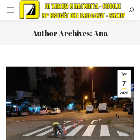
Searc
Author Archives:
Ana
Јул
7
2026