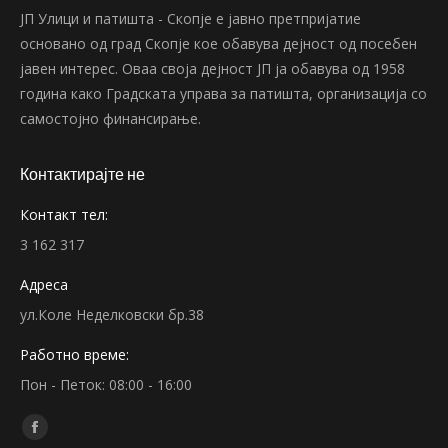
ЈП Улици и патишта - Скопје е јавно претпријатие
основано од град Скопје кое обавува дејност од посебен
јавен интерес. Оваа своја дејност ЈП ја обавува од 1958
година како Градската управа за патишта, организација со
самостојно финансирање.
Контактирајте не
Контакт тел:
3 162 317
Адреса
ул.Коле Неделковски бр.38
Работно време:
Пон - Петок: 08:00 - 16:00
Find us on:
Facebook