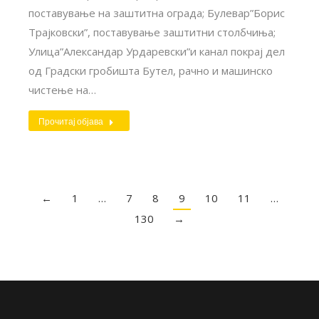
поставување на заштитна ограда; Булевар”Борис
Трајковски”, поставување заштитни столбчиња;
Улица”Александар Урдаревски”и канал покрај дел
од Градски гробишта Бутел, рачно и машинско
чистење на…
Прочитај објава
←
1
…
7
8
9
10
11
…
130
→