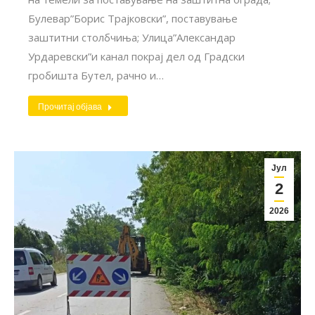
Булевар”Борис Трајковски”, поставување
заштитни столбчиња; Улица”Александар
Урдаревски”и канал покрај дел од Градски
гробишта Бутел, рачно и…
Прочитај објава
Јул
2
2026