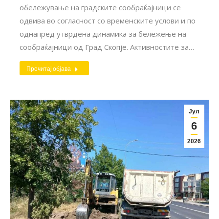
обележување на градските сообраќајници се
одвива во согласност со временските услови и по
однапред утврдена динамика за бележење на
сообраќајници од Град Скопје. Активностите за…
Прочитај објава
Јул
6
2026