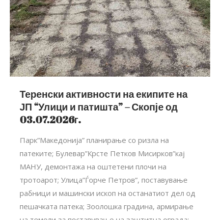
Теренски активности на екипите на
ЈП “Улици и патишта” – Скопје од
03.07.2026г.
Парк”Македонија” планирање со ризла на
патеките; Булевар”Крсте Петков Мисирков”кај
МАНУ, демонтажа на оштетени плочи на
тротоарот; Улица”Ѓорче Петров”, поставување
рабници и машински ископ на останатиот дел од
пешачката патека; Зоолошка градина, армирање
на темели за поставување на заштитна ограда;