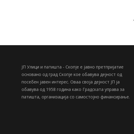
ЈП Улици и патишта - Скопје е јавно претпријатие
основано од град Скопје кое обавува дејност од
посебен јавен интерес. Оваа своја дејност ЈП ја
обавува од 1958 година како Градската управа за
патишта, организација со самостојно финансирање.