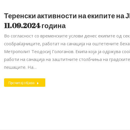
Теренски активности на екипите на Ј
11.09.2024 година
Во согласност со временските услови денес екипите од се
сообраќајниците, работат на санација на оштетените беха
Метрополит Теодосиј Гологанов. Екипа која ја одржува соо
работи на санација на заштитните столбчиња на градскит
пешаците. На…
Прочитај објава