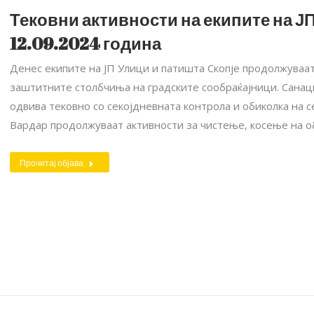
Тековни активности на екипите на ЈП
12.09.2024 година
Денес екипите на ЈП Улици и патишта Скопје продолжуваат
заштитните столбчиња на градските сообраќајници. Санаци
одвива тековно со секојдневната контрола и обиколка на 
Вардар продолжуваат активности за чистење, косење на об
Прочитај објава