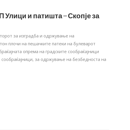
П Улици и патишта – Скопје за
кторот за изградба и одржување на
тон плочи на пешачките патеки на булеварот
браќајната опрема на градските сообраќајници
е сообраќајници, за одржување на безбедноста на