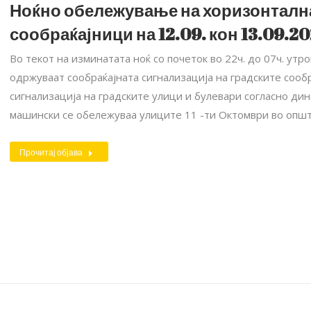
Ноќно обележување на хоризонтална
сообраќајници на 12.09. кон 13.09.20
Во текот на изминатата ноќ со почеток во 22ч. до 07ч. утро
одржуваат сообраќајната сигнализација на градските сооб
сигнализација на градските улици и булевари согласно ди
машински се обележуваа улиците 11 -ти Октомври во опш
Прочитај објава