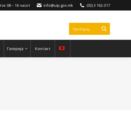
ок 08 – 16 часот
info@uip.gov.mk
(02) 3 162-317
Галерија
Контакт