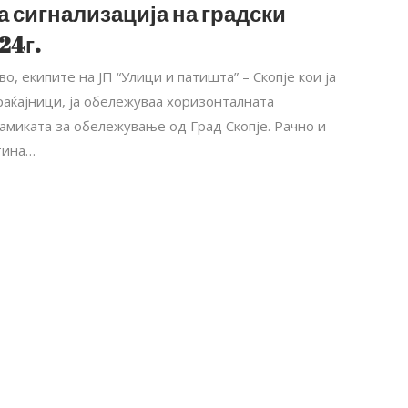
 сигнализација на градски
24г.
во, екипите на ЈП “Улици и патишта” – Скопје кои ја
раќајници, ја обележуваа хоризонталната
намиката за обележување од Град Скопје. Рачно и
тина…