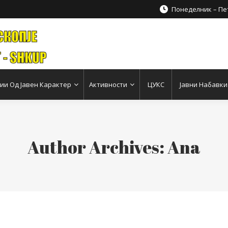
Понеделник – Пет
и Од Јавен Карактер
Активности
ЦУКС
Јавни Набавки
Author Archives:
Ana