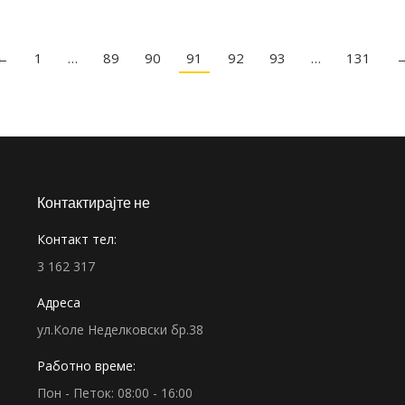
←
1
…
89
90
91
92
93
…
131
Контактирајте не
Контакт тел:
3 162 317
Адреса
ул.Коле Неделковски бр.38
Работно време:
Пон - Петок: 08:00 - 16:00