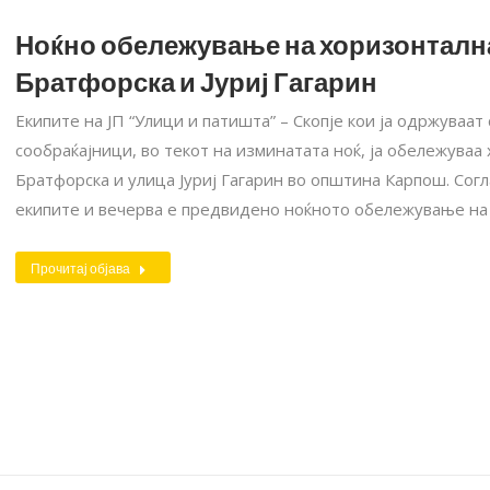
Ноќно обележување на хоризонтална
Братфорска и Јуриј Гагарин
Екипите на ЈП “Улици и патишта” – Скопје кои ја одржуваат
сообраќајници, во текот на изминатата ноќ, ја обележуваа
Братфорска и улица Јуриј Гагарин во општина Карпош. Сог
екипите и вечерва е предвидено ноќното обележување на
Прочитај објава