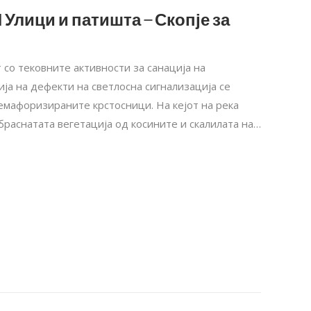
 Улици и патишта – Скопје за
 со тековните активности за санација на
ја на дефекти на светлосна сигнализација се
семафоризираните крстосници. На кејот на река
раснатата вегетација од косините и скалилата на…