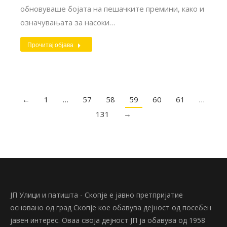
обновуваше бојата на пешачките премини, како и
означувањата за насоки…
Прочитај објава
←
1
…
57
58
59
60
61
…
131
→
ЈП Улици и патишта - Скопје е јавно претпријатие
основано од град Скопје кое обавува дејност од посебен
јавен интерес. Оваа своја дејност ЈП ја обавува од 1958