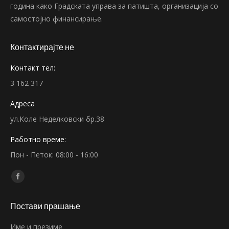
година како Градската управа за патишта, организација со
самостојно финансирање.
Контактирајте не
Контакт тел:
3 162 317
Адреса
ул.Коле Неделковски бр.38
Работно време:
Пон - Петок: 08:00 - 16:00
Find us on:
Facebook
page
Постави прашање
opens
in
Име и презиме