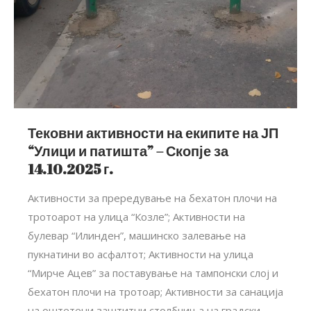
Тековни активности на екипите на ЈП
“Улици и патишта” – Скопје за
14.10.2025 г.
Активности за прередување на бехатон плочи на
тротоарот на улица “Козле”; Активности на
булевар “Илинден”, машинско залевање на
пукнатини во асфалтот; Активности на улица
“Мирче Ацев” за поставување на тампонски слој и
бехатон плочи на тротоар; Aктивности за санација
на оштетени заштитни столбчиња на градски