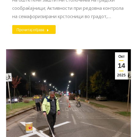
сообраќајници; Активности при редовна контрола
на семафоризирани крстосници во градот,…
Прочитај објава
Окт
14
2025