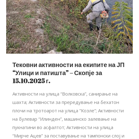
Тековни активности на екипите на ЈП
“Улици и патишта” – Скопје за
15.10.2025 г.
Активности на улица “Волковска”, санирање на
шахта; Активности за прередување на бехатон
плочи на тротоарот на улица “Козле”; Активности
на булевар “Илинден”, машинско залевање на
пукнатини во асфалтот; Активности на улица
“Мирче Ацев” за поставување на тампонски слој и