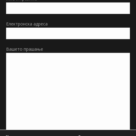
new
window
Електронска адреса
Вашето прашање