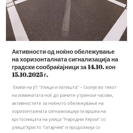
Активности од ноќно обележување
на хоризонталната сигнализација на
градски сообраќајници за 14.10. кон
15.10.2025 г.
Екипи на ЈП “Улици и патишта” – Скопје во текот
на изминатата ноќ до раните утрински часови,
активностите за ноќното обележување на
хоризонталната сигнализација ги вршеа на
крстосницата на улица “Народни Херои” со
улица”Христо Татарчев” и продолжија со