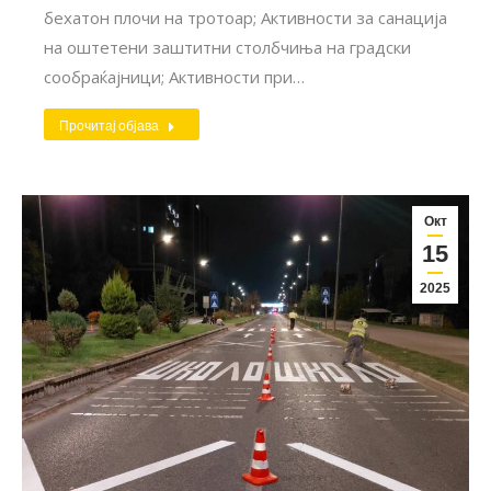
бехатон плочи на тротоар; Aктивности за санација
на оштетени заштитни столбчиња на градски
сообраќајници; Активности при…
Прочитај објава
Окт
15
2025