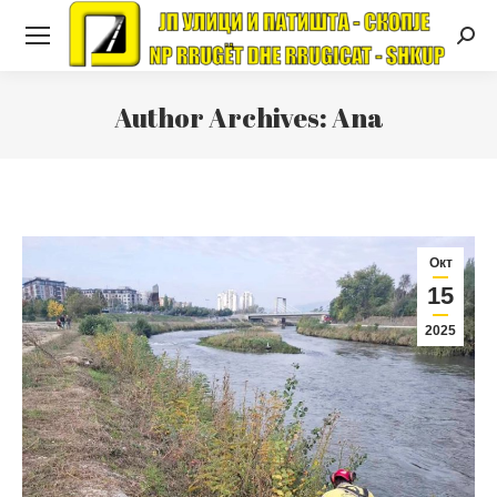
Searc
Author Archives:
Ana
Окт
15
2025