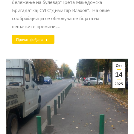
бележење на булевар”Трета Македонска
Бригада” кај СУГС”Димитар Влахов”. На овие
сообраќајници се обновуваше бојата на
пешачките премини,…
Прочитај објава
Окт
14
2025