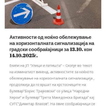
Активности од ноќно обележување
на хоризонталната сигнализација на
градски сообраќајници за 13.10. кон
14.10.2025г.
Екипи на ЈП “Улици и патишта” – Скопје во текот
на изминатиот викенд, активностите за ноќното
обележување на хоризонталната сигнализација ,
продолжија да го вршат на крстосниците на
булевар”Борис Трајковски” со улица “Народни
Херои” и булевар”Трета Македонска Бригада” кај
СУГС”Димитар Влахов”. На овие сообраќајници се