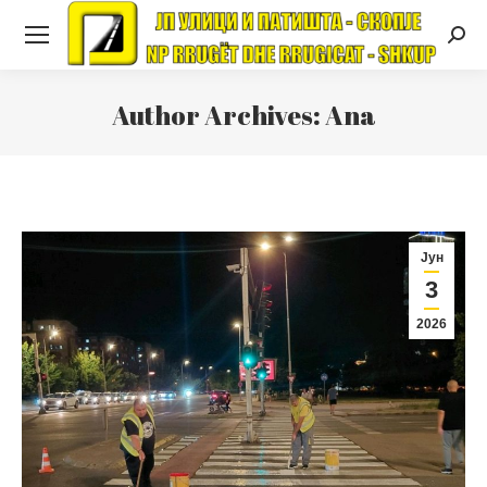
Searc
Author Archives:
Ana
Јун
3
2026