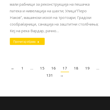
мали рабници за реконструкција на пешачка
патека и нивелација на шахти; Улица”Перо
Наков”, машински ископ на тротоари; Градски
сообраќајници, санација на заштитни столбчиња;
Кеј на река Вардар, рачно…
Прочитај објава
←
1
…
15
16
17
18
19
…
131
→