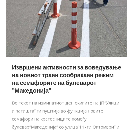
Извршени активности за воведување
на новиот траен сообраќаен режим
на семафорите на булеварот
“Македонија”
Во текот на изминатиот ден екипите на ЈП”Улици
и патишта” ги пуштија во функција новите
семафори на крстосниците помеѓу
булевар”Македонија” со улица”11-ти Октомври” и