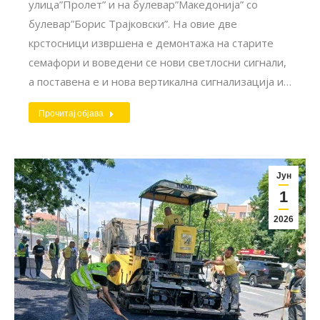
улица”Пролет” и на булевар”Македонија” со
булевар”Борис Трајковски”. На овие две
крстосници извршена е демонтажа на старите
семафори и воведени се нови светлосни сигнали,
а поставена е и нова вертикална сигнализација и…
Прочитај објава
Јун
1
2026