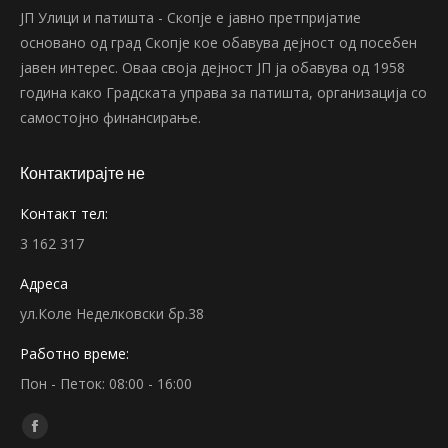
ЈП Улици и патишта - Скопје е јавно претпријатие
основано од град Скопје кое обавува дејност од посебен
јавен интерес. Оваа своја дејност ЈП ја обавува од 1958
година како Градската управа за патишта, организација со
самостојно финансирање.
Контактирајте не
Контакт тел:
3 162 317
Адреса
ул.Коле Неделковски бр.38
Работно време:
Пон - Петок: 08:00 - 16:00
Find us on:
Facebook