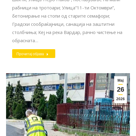
рабници на тротоари; Улица”11-ти Октомври”,
бетонирање на стопи од старите семафори;
Градски сообраќајници, санација на заштитни
столбчиња; Кеј на река Вардар, рачно чистење на
обрасната…
Прочитај објава
Мај
26
2026