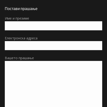
page
Постави прашање
opens
in
Име и презиме
new
window
Електронска адреса
Вашето прашање