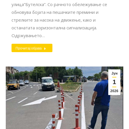
улица”Бутелска”. Со рачното обележување се
обновува бојата на пешачките премини и
стрелките за насока на движење, како и
останатата хоризонтална сигнализација.
Одржувањето…
Прочитај објава
Јун
1
2026