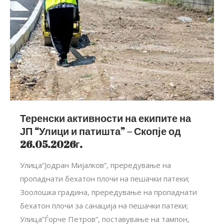
Теренски активности на екипите на
ЈП “Улици и патишта” – Скопје од
26.05.2026г.
Улица”Јодран Мијалков”, прередување на
пропаднати бехатон плочи на пешачки патеки;
Зоолошка градина, прередување на пропаднати
бехатон плочи за санација на пешачки патеки;
Улица”Ѓорче Петров”, поставување на тампон,