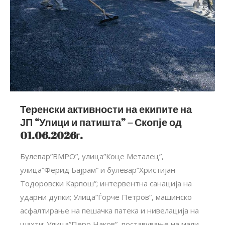
Теренски активности на екипите на
ЈП “Улици и патишта” – Скопје од
01.06.2026г.
Булевар”ВМРО”, улица”Коце Металец”,
улица”Ферид Бајрам” и булевар”Христијан
Тодоровски Карпош”; интервентна санација на
ударни дупки; Улица”Ѓорче Петров”, машинско
асфалтирање на пешачка патека и нивелација на
шахти; Улица”Перо Наков”, поставување на мали