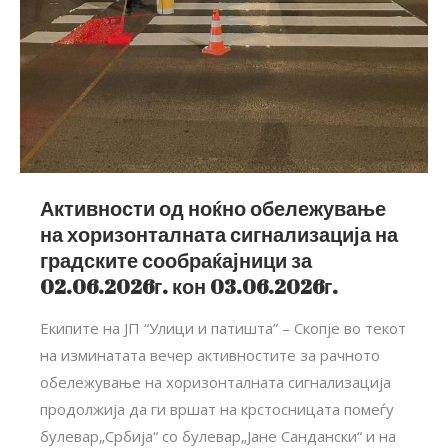
Активности од ноќно обележување
на хоризонталната сигнализација на
градските сообраќајници за
02.06.2026г. кон 03.06.2026г.
Екипите на ЈП “Улици и патишта” – Скопје во текот
на изминатата вечер активностите за рачното
обележување на хоризонталната сигнализација
продолжија да ги вршат на крстосницата помеѓу
булевар„Србија“ со булевар„Јане Сандански“ и на