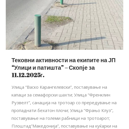
Тековни активности на екипите на ЈП
“Улици и патишта” – Скопје за
11.12.2025г.
Улица “Васко Карангелевски”, поставување на
капаци за семафорски шахти; Улица “Френклин
Рузвелт”, санација на тротоар со прередување на
пропаднати бехатон плочи; Улица “Фрањо Клуз”,
поставување на големи рабници на тротоарот;
Плоштад”Македонија”, поставување на куќарки на