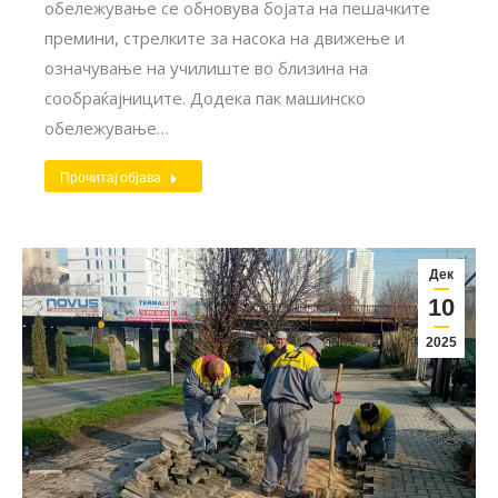
обележување се обновува бојата на пешачките
премини, стрелките за насока на движење и
означување на училиште во близина на
сообраќајниците. Додека пак машинско
обележување…
Прочитај објава
Дек
10
2025