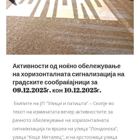
Активности од ноќно обележување
на хоризонталната сигнализација на
градските сообраќајници за
09.12.2025г. кон 10.12.2025г.
Екипите на ЈП “Улици и патишта” – Скопје во
текот на изминатата вечер активностите за
рачното обележување на хоризонталната
сигнализација ги вршеа на улица “Лондонска”,
улица “Коце Металец”, и на крстосница улица