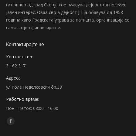
основано од град Скопје кое обавува дејност од посебен
јавен интерес. Оваа своја дејност ЈП ја обавува од 1958
година како Градската управа за патишта, организација со
самостојно финансирање.
Контактирајте не
Контакт тел:
3 162 317
Адреса
ул.Коле Неделковски бр.38
Работно време:
Пон - Петок: 08:00 - 16:00
Find us on:
Facebook
page