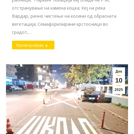
отстранување на камена коцка; Кеј на река
Вардар, рачно чистење на косини од обрасната
вегетација; Семафоризирани крстосници во
градот,…
Прочитај објава
Дек
10
2025