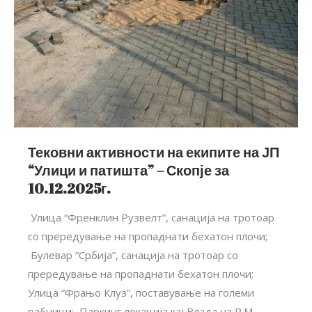
Тековни активности на екипите на ЈП
“Улици и патишта” – Скопје за
10.12.2025г.
Улица “Френклин Рузвелт”, санација на тротоар
со прередување на пропаднати бехатон плочи;
Булевар “Србија”, санација на тротоар со
прередување на пропаднати бехатон плочи;
Улица “Фрањо Клуз”, поставување на големи
рабници; Паркинг локација кај Влада на Р.М,