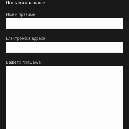
Постави прашање
opens
in
Име и презиме
new
window
Електронска адреса
Вашето прашање