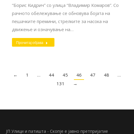
“Борис Кидрич” со улица “Владимир Комаров”. Со
рачното обележување се обновува бојата на
пешачките премини, стрелките за насока на
движење и означување на…
Прочитај објава
←
1
…
44
45
46
47
48
…
131
→
ЈП Улици и патишта - Скопје е јавно претпријатие