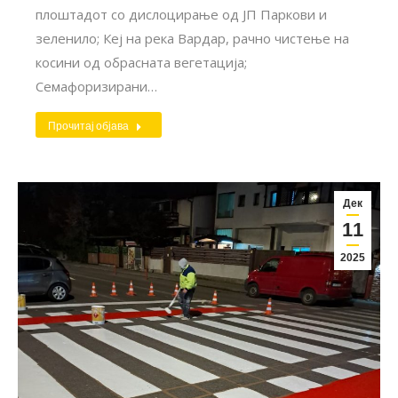
плоштадот со дислоцирање од ЈП Паркови и
зеленило; Кеј на река Вардар, рачно чистење на
косини од обрасната вегетација;
Семафоризирани…
Прочитај објава
Дек
11
2025