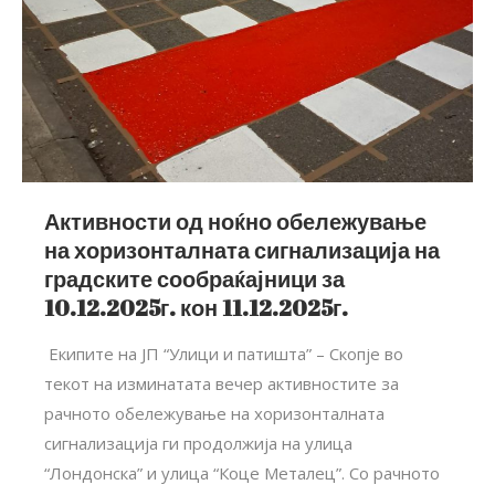
Активности од ноќно обележување
на хоризонталната сигнализација на
градските сообраќајници за
10.12.2025г. кон 11.12.2025г.
Екипите на ЈП “Улици и патишта” – Скопје во
текот на изминатата вечер активностите за
рачното обележување на хоризонталната
сигнализација ги продолжија на улица
“Лондонска” и улица “Коце Металец”. Со рачното