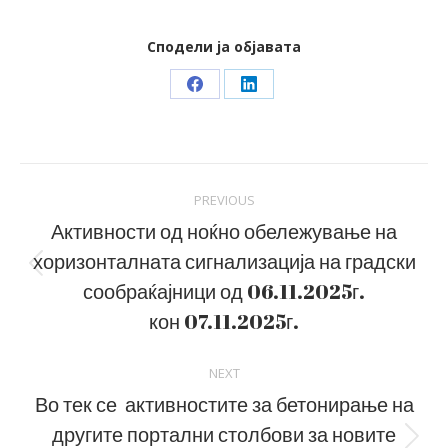
Сподели ја објавата
Share
Share
on
on
Facebook
LinkedIn
Post
PREVIOUS
navigation
Активности од ноќно обележување на
хоризонталната сигнализација на градски
Previous
сообраќајници од 06.11.2025г.
post:
кон 07.11.2025г.
NEXT
Во тек се активностите за бетонирање на
другите портални столбови за новите