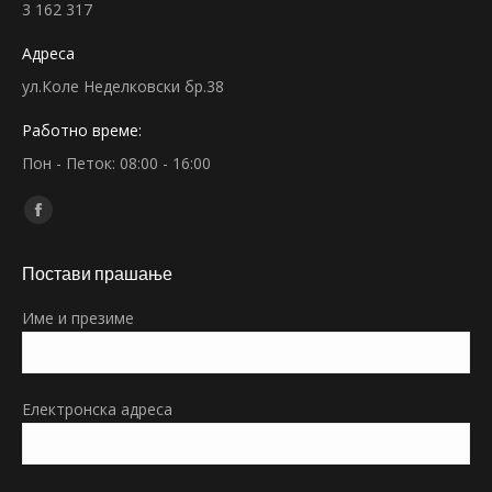
3 162 317
Адреса
ул.Коле Неделковски бр.38
Работно време:
Пон - Петок: 08:00 - 16:00
Find us on:
Facebook
page
Постави прашање
opens
in
Име и презиме
new
window
Електронска адреса