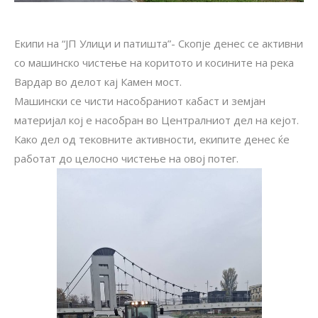
Екипи на “ЈП Улици и патишта”- Скопје денес се активни
со машинско чистење на коритото и косините на река
Вардар во делот кај Камен мост.
Машински се чисти насобраниот кабаст и земјан
материјал кој е насобран во Централниот дел на кејот.
Како дел од тековните активности, екипите денес ќе
работат до целосно чистење на овој потег.