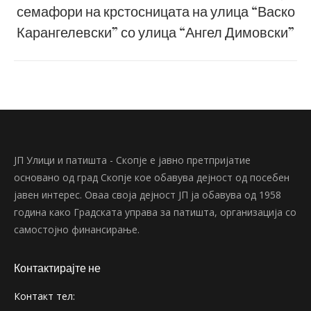
Next
семафори на крстосницата на улица “Васко
post:
Карангелевски” со улица “Ангел Димовски”
ЈП Улици и патишта - Скопје е јавно претпријатие
основано од град Скопје кое обавува дејност од посебен
јавен интерес. Оваа своја дејност ЈП ја обавува од 1958
година како Градската управа за патишта, организација со
самостојно финансирање.
Контактирајте не
Контакт тел: