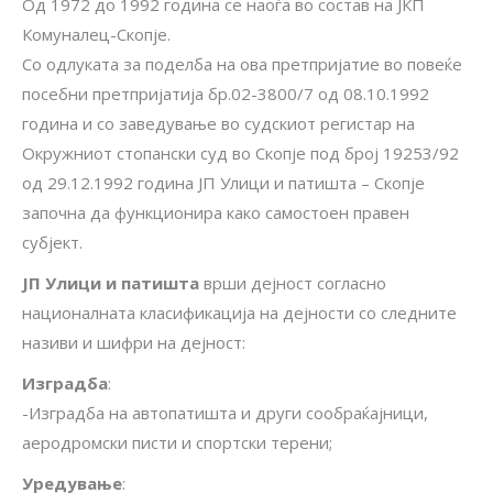
Од 1972 до 1992 година се наоѓа во состав на ЈКП
Комуналец-Скопје.
Со одлуката за поделба на ова претпријатие во повеќе
посебни претпријатија бр.02-3800/7 од 08.10.1992
година и со заведување во судскиот регистар на
Окружниот стопански суд во Скопје под број 19253/92
од 29.12.1992 година ЈП Улици и патишта – Скопје
започна да функционира како самостоен правен
субјект.
ЈП Улици и патишта
врши дејност согласно
националната класификација на дејности со следните
називи и шифри на дејност:
Изградба
:
-Изградба на автопатишта и други сообраќајници,
аеродромски писти и спортски терени;
Уредување
: