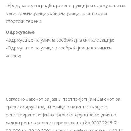
-Уредување, изградба, реконструкција и одржување на
магистрални улици,собирни улици, плоштади и
спортски терени;
Одржување
:
-Одржување на улична сообраќајна сигнализација;
-Одржување на улици и сообраќајници во зимски
услови;
Согласно Законот за јавни претпријатија и Законот за
трговски друштва, ЈП Улици и патишта Скопје е
регистрирано во Јавно трговско друштво со упис во
судски регистар-регистарска влошка бр.02039215-7-
09-000 од 29.10.2001 година и шифра на дејност 42.11.