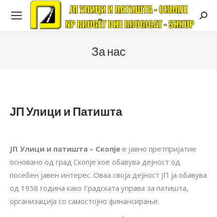
Searc
За нас
ЈП Улици и Патишта
ЈП Улици и патишта – Скопје
е јавно претпријатие
основано од град Скопје кое обавува дејност од
посебен јавен интерес. Оваа своја дејност ЈП ја обавува
од 1958 година како Градската управа за патишта,
организација со самостојно финансирање.