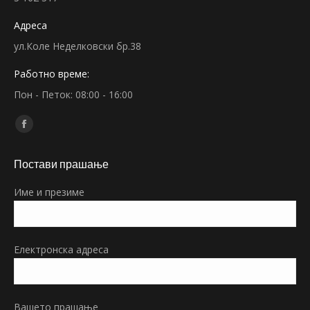
Адреса
ул.Коле Неделковски бр.38
Работно време:
Пон - Петок: 08:00 - 16:00
Find us on:
Facebook
page
Постави прашање
opens
in
Име и презиме
new
window
Електронска адреса
Вашето прашање