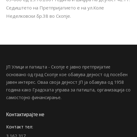
Седиштето на Претпријатието е на ул.Коле
Неделковски бр.38 во Скопје.
ЈП Улици и патишта - Скопје е јавно претпријатие
основано од град Скопје кое обавува дејност од посебен
јавен интерес. Оваа своја дејност ЈП ја обавува од 1958
година како Градската управа за патишта, организација со
самостојно финансирање.
Контактирајте не
Контакт тел:
3 162 317