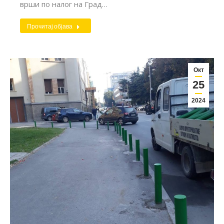
врши по налог на Град…
Прочитај објава
Окт
25
2024