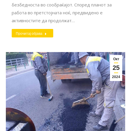
безбедноста во сообраќајот. Според планот за
работа во претстојната ноќ, предвидено е
активностите да продолжат…
Прочитај објава
Окт
25
2024