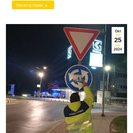
Прочитај објава
Окт
25
2024