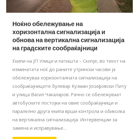
Ноќно обележување на
хоризонтална сигнализација и
обнова на вертикална сигнализација
на градските сообраќајници
Екипи на ЈП Улици и патишта – Скопје, во текот на
изминатата ноќ до раните утрински часови ја
обележуваа хоризонталната сигнализација на
сообраќајниците булевар Кузман Јосифовски Питу
и улица Васил Чакаларов. Рачно се обележуваат
автобуските постојки на овие сообраќајници и
паралелно друга екипа врши контрола и обиколка
на вертикална сигнализација. Интервенции за
замена и исправување…