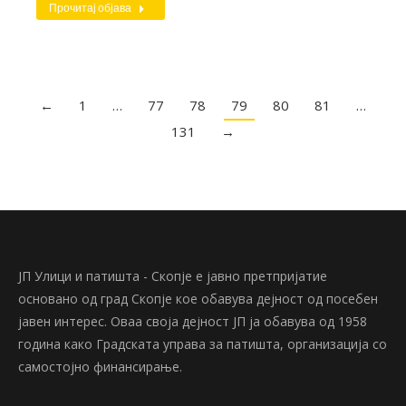
Прочитај објава
←
1
…
77
78
79
80
81
…
131
→
ЈП Улици и патишта - Скопје е јавно претпријатие
основано од град Скопје кое обавува дејност од посебен
јавен интерес. Оваа своја дејност ЈП ја обавува од 1958
година како Градската управа за патишта, организација со
самостојно финансирање.