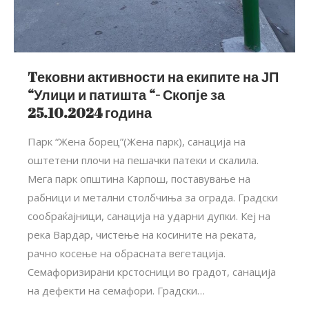
Tековни активности на екипите на ЈП
“Улици и патишта “- Скопје за
25.10.2024 година
Парк “Жена борец”(Жена парк), санација на
оштетени плочи на пешачки патеки и скалила.
Мега парк општина Карпош, поставување на
рабници и метални столбчиња за ограда. Градски
сообраќајници, санација на ударни дупки. Кеј на
река Вардар, чистење на косините на реката,
рачно косење на обрасната вегетација.
Семафоризирани крстосници во градот, санација
на дефекти на семафори. Градски…