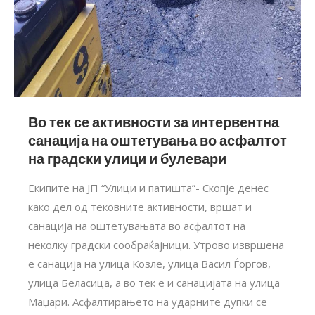
Во тек се активности за интервентна
санација на оштетувања во асфалтот
на градски улици и булевари
Eкипите на ЈП “Улици и патишта”- Скопје денес
како дел од тековните активности, вршат и
санација на оштетувањата во асфалтот на
неколку градски сообраќајници. Утрово извршена
е санација на улица Козле, улица Васил Ѓоргов,
улица Беласица, а во тек е и санацијата на улица
Маџари. Асфалтирањето на ударните дупки се