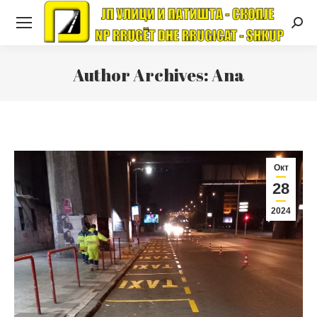
Searc
Author Archives:
Ana
Окт
28
2024