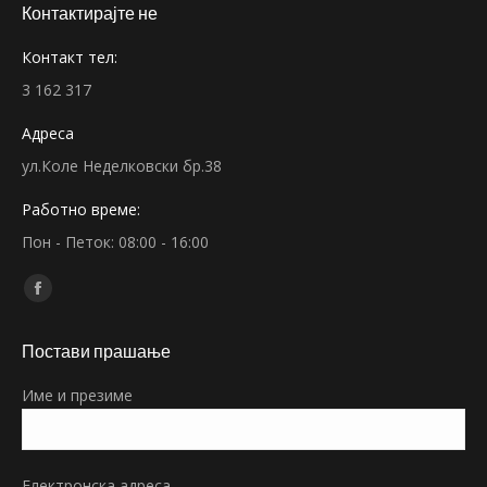
Контактирајте не
Контакт тел:
3 162 317
Адреса
ул.Коле Неделковски бр.38
Работно време:
Пон - Петок: 08:00 - 16:00
Find us on:
Facebook
page
Постави прашање
opens
in
Име и презиме
new
window
Електронска адреса