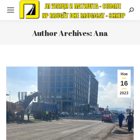
Searc
Author Archives:
Ana
Ное
16
2023