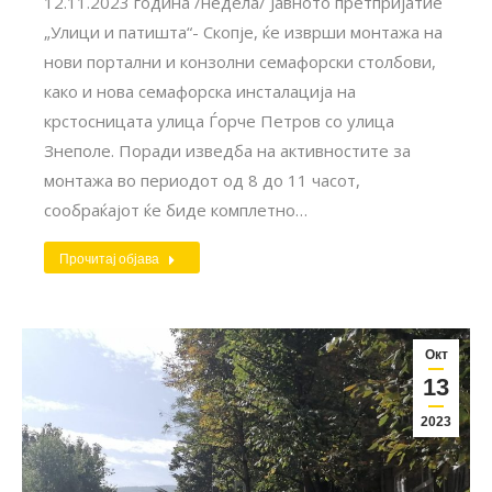
12.11.2023 година /недела/ Јавното претпријатие
„Улици и патишта“- Скопје, ќе изврши монтажа на
нови портални и конзолни семафорски столбови,
како и нова семафорска инсталација на
крстосницата улица Ѓорче Петров со улица
Знеполе. Поради изведба на активностите за
монтажа во периодот од 8 до 11 часот,
сообраќајот ќе биде комплетно…
Прочитај објава
Окт
13
2023