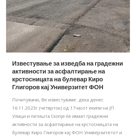
Известување за изведба на градежни
активности за асфалтирање на
крстосницата на булевар Киро
Глигоров кај Универзитет ФОН
Почитувани, Ве известуваме дека денес
16.11.2023г (четврток) од 17часот екипи на ЈП
Улици и патишта Скопје ќе имаат градежни
активности за асфалтирање на крстосницата на
булевар Киро Глигоров кај ФОН Универзитетот и