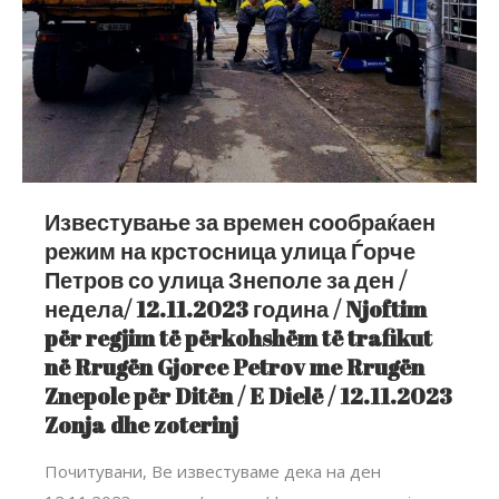
Известување за времен сообраќаен
режим на крстосница улица Ѓорче
Петров со улица Знеполе за ден /
недела/ 12.11.2023 година / Njoftim
për regjim të përkohshëm të trafikut
në Rrugën Gjorce Petrov me Rrugën
Znepole për Ditën / E Dielë / 12.11.2023
Zonja dhe zoterinj
Почитувани, Ве известуваме дека на ден