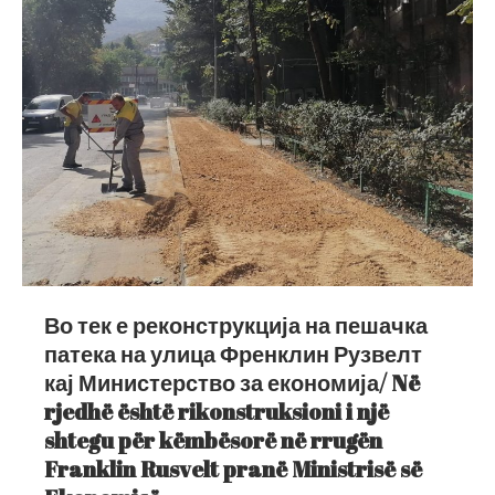
Во тек е реконструкција на пешачка
патека на улица Френклин Рузвелт
кај Министерство за економија/ Në
rjedhë është rikonstruksioni i një
shtegu për këmbësorë në rrugën
Franklin Rusvelt pranë Ministrisë së