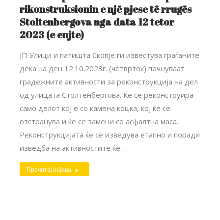
rikonstruksionin e një pjese të rrugës
Stoltenbergova nga data 12 tetor
2023 (e enjte)
ЈП Улици и патишта Скопје ги известува граѓаните
дека на ден 12.10.2023г. (четврток) почнуваат
градежните активности за реконструкција на дел
од улицата Столтенбергова. Ќе се реконструира
само делот кој е со камена коцка, кој ќе се
отстранува и ќе се замени со асфалтна маса.
Реконструкцијата ќе се изведува етапно и поради
изведба на активностите ќе…
Прочитај објава