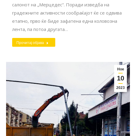
салонот на „Мерцедес“. Поради изведба на
градежните активности сообраќајот ќе се одвива
етапно, прво ќе биде зафатена една коловозна
лента, па потоа другата…
Прочитај објава
Ное
10
2023