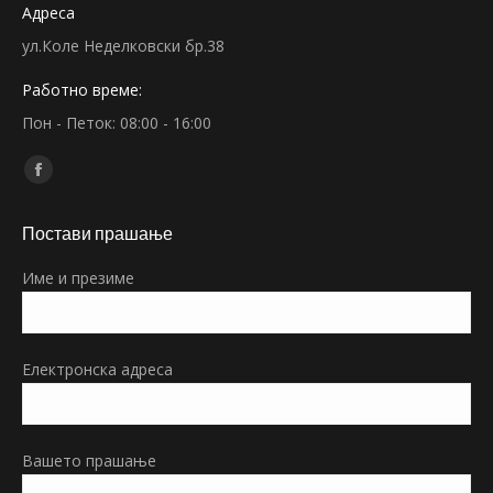
Адреса
ул.Коле Неделковски бр.38
Работно време:
Пон - Петок: 08:00 - 16:00
Find us on:
Facebook
page
Постави прашање
opens
in
Име и презиме
new
window
Електронска адреса
Вашето прашање