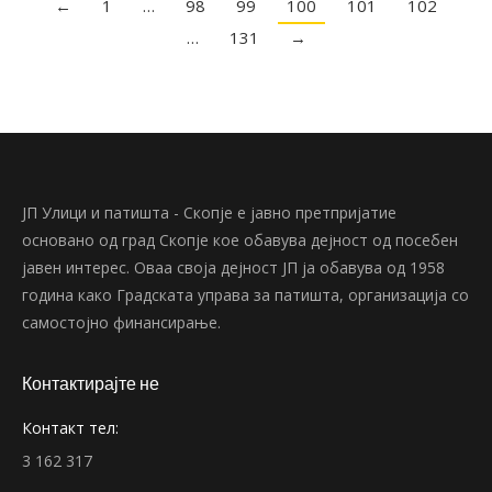
←
1
…
98
99
100
101
102
…
131
→
ЈП Улици и патишта - Скопје е јавно претпријатие
основано од град Скопје кое обавува дејност од посебен
јавен интерес. Оваа своја дејност ЈП ја обавува од 1958
година како Градската управа за патишта, организација со
самостојно финансирање.
Контактирајте не
Контакт тел:
3 162 317