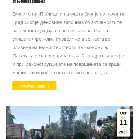
Ekonomisë
Екипите на ЈП Улици и патишта Скопје по налог на
Град Скопје деновиве започнаа со активностите
за реконструкција на пешачката патека на
улицата Френклин Рузвелт која се наоѓа во
близина на Министерството за Економија.
Патеката е со површина од 410 квадратни метри
и при реконструкцијата на површината се врши
машински ископ на оштетениот асфалт, се…
Прочитај објава
Окт
11
2023