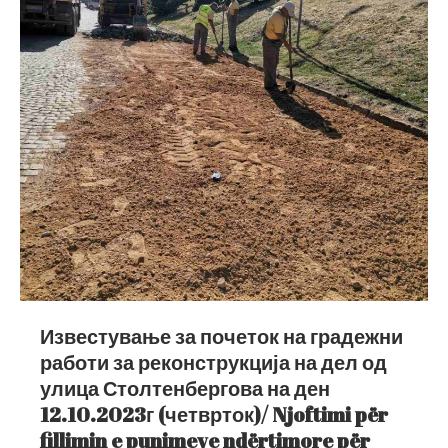
Известување за почеток на градежни
работи за реконструкција на дел од
улица Столтенбергова на ден
12.10.2023г (четврток)/ Njoftimi për
fillimin e punimeve ndërtimore për