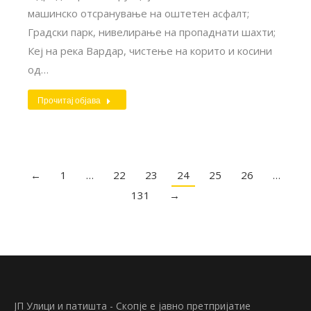
машинско отсранување нa оштетен асфалт;
Градски парк, нивелирање на пропаднати шахти;
Кеј на река Вардар, чистење на корито и косини
од…
Прочитај објава
←
1
…
22
23
24
25
26
…
131
→
ЈП Улици и патишта - Скопје е јавно претпријатие