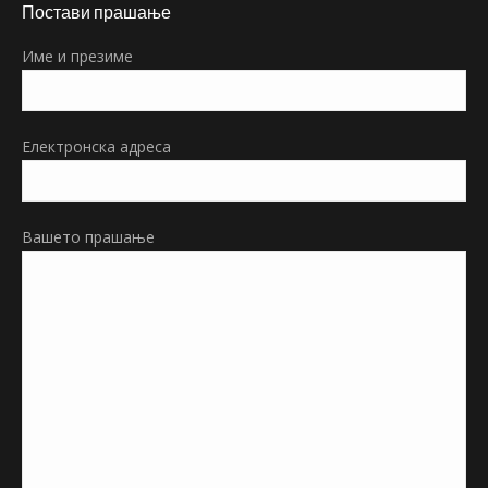
Постави прашање
opens
in
Име и презиме
new
window
Електронска адреса
Вашето прашање