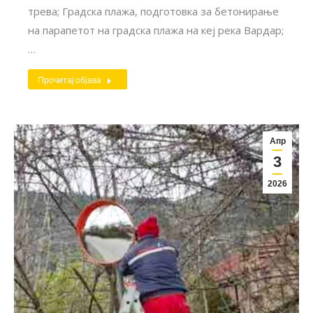
трева; Градска плажа, подготовка за бетонирање
на парапетот на градска плажа на кеј река Вардар;
…
Прочитај објава
Апр
3
2026