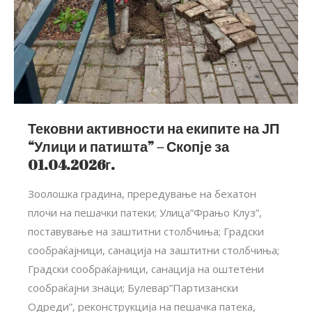
Тековни активности на екипите на ЈП
“Улици и патишта” – Скопје за
01.04.2026г.
Зоолошка градина, прередување на бехатон
плочи на пешачки патеки; Улица”Фрањо Клуз”,
поставување на заштитни столбчиња; Градски
сообраќајници, санација на заштитни столбчиња;
Градски сообраќајници, санација на оштетени
сообраќајни знаци; Булевар”Партизански
Одреди”, реконструкција на пешачка патека,