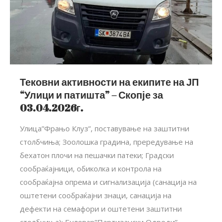
Тековни активности на екипите на ЈП
“Улици и патишта” – Скопје за
03.04.2026г.
Улица”Фрањо Клуз”, поставување на заштитни
столбчиња; Зоолошка градина, прередување на
бехатон плочи на пешачки патеки; Градски
сообраќајници, обиколка и контрола на
сообраќајна опрема и сигнализација (санација на
оштетени сообраќајни знаци, санација на
дефекти на семафори и оштетени заштитни
столбчиња); Булевар”Партизански Одреди”,