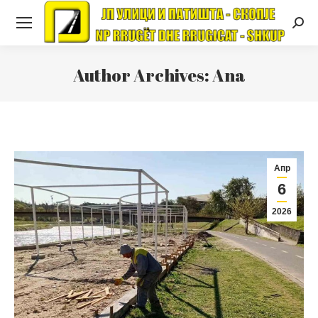
Searc
Author Archives:
Ana
Апр
6
2026