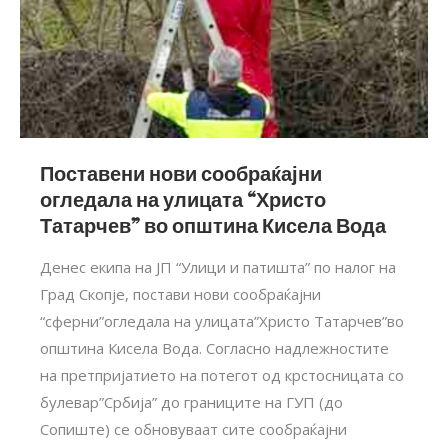
Поставени нови сообраќајни
огледала на улицата “Христо
Татарчев” во општина Кисела Вода
Денес екипа на ЈП “Улици и патишта” по налог на
Град Скопје, постави нови сообраќајни
“сферни”огледала на улицата”Христо Татарчев”во
општина Кисела Вода. Согласно надлежностите
на претпријатието на потегот од крстосницата со
булевар”Србија” до границите на ГУП (до
Сопиште) се обновуваат сите сообраќајни