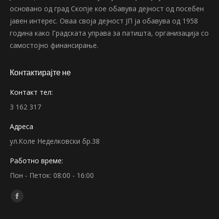
основано од град Скопје кое обавува дејност од посебен
јавен интерес. Оваа своја дејност ЈП ја обавува од 1958
година како Градската управа за патишта, организација со
самостојно финансирање.
Контактирајте не
Контакт тел:
3 162 317
Адреса
ул.Коле Неделковски бр.38
Работно време:
Пон - Петок: 08:00 - 16:00
Find us on:
Facebook
page