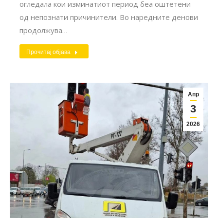
огледала кои изминатиот период беа оштетени
од непознати причинители. Во наредните денови
продолжува…
Прочитај објава
Апр
3
2026