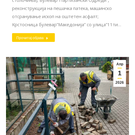
реконструкција на пешачка патека, машинско
отсранување ископ нa оштетен асфалт;
Крстосница булевар”Македонија” со улица”11ти…
Прочитај објава
Апр
1
2026