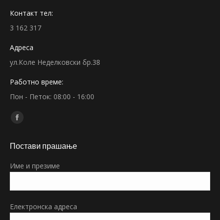
Контакт тел:
3 162 317
Адреса
ул.Коле Неделковски бр.38
Работно време:
Пон - Петок: 08:00 - 16:00
Find us on:
Facebook
page
Постави прашање
opens
in
Име и презиме
new
window
Електронска адреса