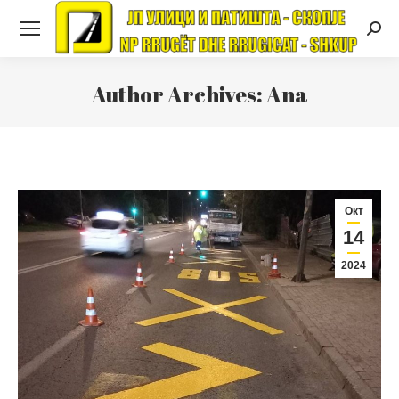
Searc
Author Archives:
Ana
Окт
14
2024