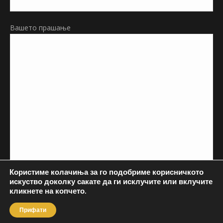
Вашето прашање
Користиме колачиња за го подобриме корисничкото
искуство доколку сакате да ги исклучите или вклучите
кликнете на копчето.
Прифати