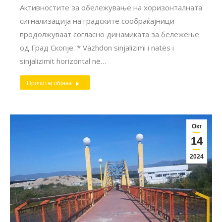
Активностите за обележување на хоризонталната
сигнализација на градските сообраќајници
продолжуваат согласно динамиката за бележење
од Град Скопје. * Vazhdon sinjalizimi i natës i
sinjalizimit horizontal në…
Прочитај објава
Окт
14
2024