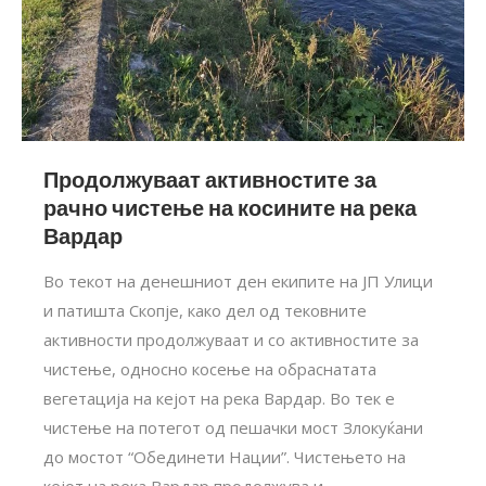
Продолжуваат активностите за
рачно чистење на косините на река
Вардар
Во текот на денешниот ден екипите на ЈП Улици
и патишта Скопје, како дел од тековните
активности продолжуваат и со активностите за
чистење, односно косење на обраснатата
вегетација на кејот на река Вардар. Во тек е
чистење на потегот од пешачки мост Злокуќани
до мостот “Обединети Нации”. Чистењето на
кејот на река Вардар продолжува и…