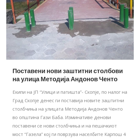
Поставени нови заштитни столбови
на улица Методија Андонов Ченто
Екипи на ЈП “Улици и патишта”- Скопје, по налог на
Град Скопје денес ги поставија новите заштитни
столбчиња на улицата Методија Андонов Ченто
во општина Гази Баба. Изминативе денови
поставени се нови столбчиња и на пешачкиот
мост “Газела” кој ги поврзува населбите Карпош 4