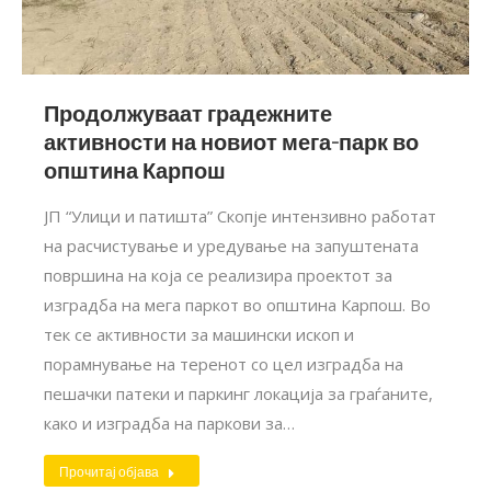
Продолжуваат градежните
активности на новиот мега-парк во
општина Карпош
ЈП “Улици и патишта” Скопје интензивно работат
на расчистување и уредување на запуштената
површина на која се реализира проектот за
изградба на мега паркот во општина Карпош. Во
тек се активности за машински ископ и
порамнување на теренот со цел изградба на
пешачки патеки и паркинг локација за граѓаните,
како и изградба на паркови за…
Прочитај објава