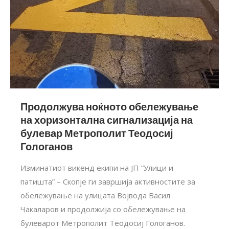
Продолжува ноќното обележување
на хоризонтална сигнализација на
булевар Метрополит Теодосиј
Гологанов
Изминатиот викенд екипи на ЈП “Улици и
патишта” – Скопје ги завршија активностите за
обележување на улицата Војвода Васил
Чакаларов и продолжија со обележување на
булеварот Метрополит Теодосиј Гологанов.