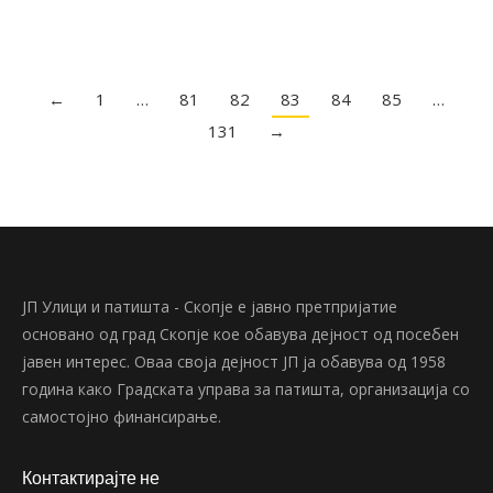
←
1
…
81
82
83
84
85
…
131
→
ЈП Улици и патишта - Скопје е јавно претпријатие
основано од град Скопје кое обавува дејност од посебен
јавен интерес. Оваа своја дејност ЈП ја обавува од 1958
година како Градската управа за патишта, организација со
самостојно финансирање.
Контактирајте не