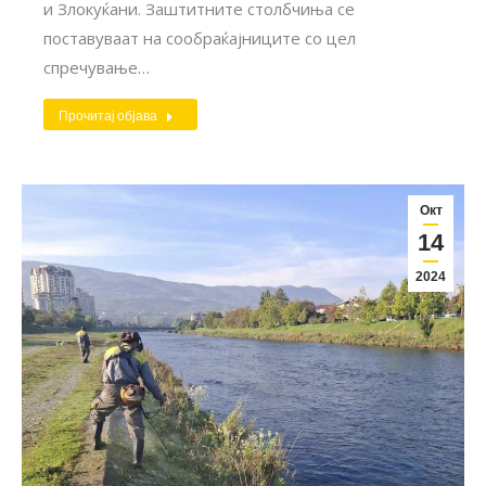
и Злокуќани. Заштитните столбчиња се
поставуваат на сообраќајниците со цел
спречување…
Прочитај објава
Окт
14
2024