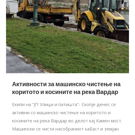
Активности за машинско чистење на
коритото и косините на река Вардар
Екипи на “ЈП Улици и патишта”- Скопје денес се
активни со машинско чистење на коритото и
косините на река Вардар во делот кај Камен мост.
Машински се чисти насобраниот кабаст и земјан