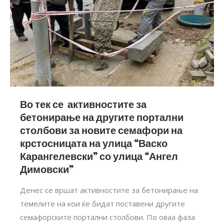
Во тек се активностите за
бетонирање на другите портални
столбови за новите семафори на
крстосницата на улица “Васко
Карангелевски” со улица “Ангел
Димовски”
Денес се вршат активностите за бетонирање на
темелите на кои ќе бидат поставени другите
семафорските портални столбови. По оваа фаза