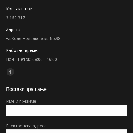
Контакт тел:
3 162 317
Адреса
ул.Коле Неделковски бр.38
Работно време:
Пон - Петок: 08:00 - 16:00
Find us on:
Facebook
page
Постави прашање
opens
in
Име и презиме
new
window
Електронска адреса