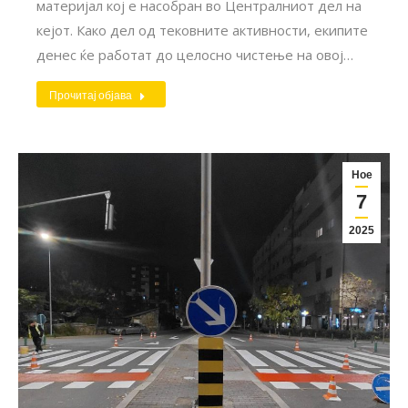
материјал кој е насобран во Централниот дел на
кејот. Како дел од тековните активности, екипите
денес ќе работат до целосно чистење на овој…
Прочитај објава
Ное
7
2025