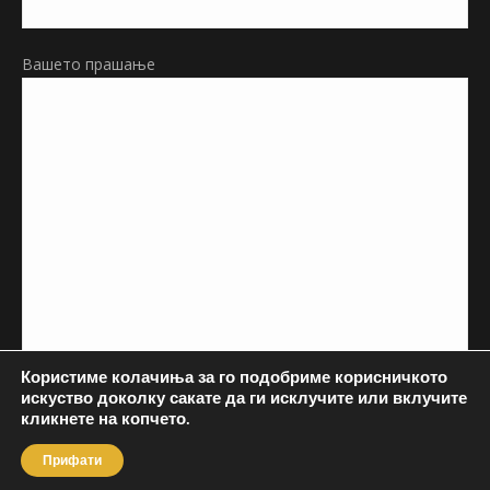
Вашето прашање
Користиме колачиња за го подобриме корисничкото
искуство доколку сакате да ги исклучите или вклучите
кликнете на копчето.
Прифати