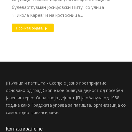
булевар”Кузман Јосифовски Питу” со улица
“Никола Карев” и на крстосница…
Прочитај објава
ЈП Улици и патишта - Скопје е јавно претпријатие
основано од град Скопје кое обавува дејност од посебен
јавен интерес. Оваа своја дејност ЈП ја обавува од 1958
година како Градската управа за патишта, организација со
самостојно финансирање.
Контактирајте не