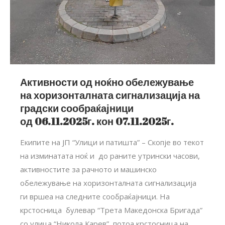
Активности од ноќно обележување
на хоризонталната сигнализација на
градски сообраќајници
од 06.11.2025г. кон 07.11.2025г.
Екипите на ЈП “Улици и патишта” – Скопје во текот
на изминатата ноќ и до раните утрински часови,
активностите за рачното и машинско
обележување на хоризонталната сигнализација
ги вршеа на следните сообраќајници. На
крстосница булевар “Трета Македонска Бригада”
со улица “Никола Карев”, потоа крстосница на