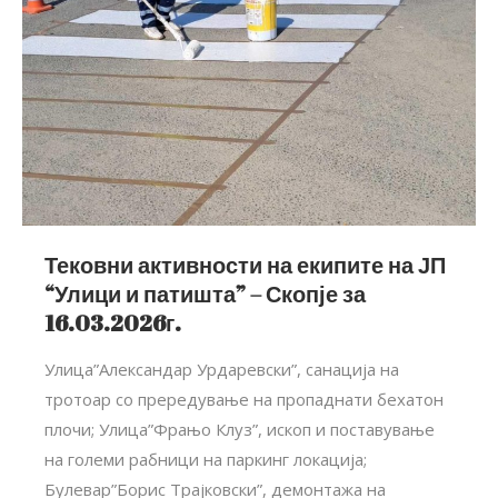
Тековни активности на екипите на ЈП
“Улици и патишта” – Скопје за
16.03.2026г.
Улица”Александар Урдаревски”, санација на
тротоар со прередување на пропаднати бехатон
плочи; Улица”Фрањо Клуз”, ископ и поставување
на големи рабници на паркинг локација;
Булевар”Борис Трајковски”, демонтажа на