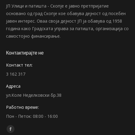
ЈП Улици и патишта - Скопје е јавно претпријатие
основано од град Скопје кое обавува дејност од посебен
јавен интерес. Оваа своја дејност ЈП ја обавува од 1958
година како Градската управа за патишта, организација со
самостојно финансирање.
Контактирајте не
Контакт тел:
3 162 317
Адреса
ул.Коле Неделковски бр.38
Работно време:
Пон - Петок: 08:00 - 16:00
Find us on:
Facebook