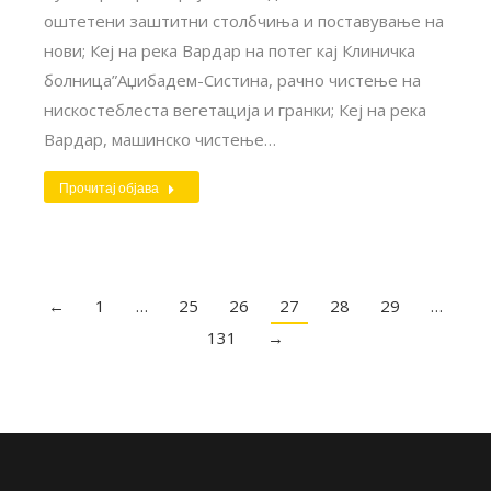
оштетени заштитни столбчиња и поставување на
нови; Кеј на река Вардар на потег кај Клиничка
болница”Аџибадем-Систина, рачно чистење на
нискостеблеста вегетација и гранки; Кеј на река
Вардар, машинско чистење…
Прочитај објава
←
1
…
25
26
27
28
29
…
131
→