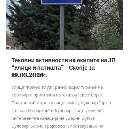
Тековни активности на екипите на ЈП
“Улици и патишта” – Скопје за
19.03.2026г.
Улица”Фрањо Клуз”, рачно асфалтирање на
тротоар и пристапна патека; Булевар”Борис
Трајковски” и крстосница помеѓу булевар “Крсте
Петков Мисирков” и булевар “Гоце Делчев”,
интервентна санација на ударни дупки;
Булевар”Борис Трајковски”, поставување на