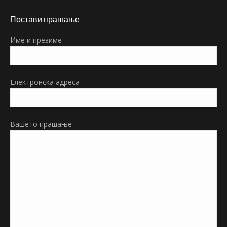
page
Постави прашање
opens
in
Име и презиме
new
window
Електронска адреса
Вашето прашање