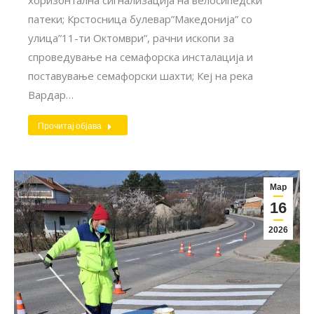
патеки; Крстосница булевар”Македонија” со
улица”11-ти Октомври”, рачни ископи за
спроведување на семафорска инсталација и
поставување семафорски шахти; Кеј на река
Вардар…
Прочитај објава
Мар
16
2026