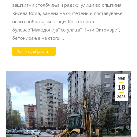
заштитни столбчиња; Градски улици во општина
Кисела Вода, замена на оштетени и поставување
нови сообраќајни знаци; Крстосница
булевар”Македонија” со улица”11-ти Октомври”,
бетонирање на стопи…
Прочитај објава
Мар
18
2026