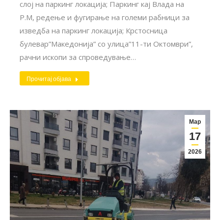
слој на паркинг локација; Паркинг кај Влада на
Р.М, редење и фугирање на големи рабници за
изведба на паркинг локација; Крстосница
булевар”Македонија” со улица”11-ти Октомври”,
рачни ископи за спроведување…
Прочитај објава
Мар
17
2026