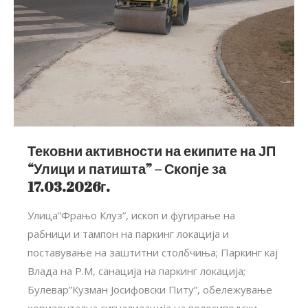
Тековни активности на екипите на ЈП
“Улици и патишта” – Скопје за
17.03.2026г.
Улица”Фрањо Клуз”, ископ и фугирање на
рабници и тампон на паркинг локација и
поставување на заштитни столбчиња; Паркинг кај
Влада на Р.М, санација на паркинг локација;
Булевар”Кузман Јосифовски Питу”, обележување
хоризонтална сигнализација на велосипедски