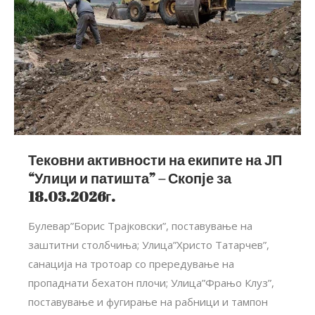
Тековни активности на екипите на ЈП
“Улици и патишта” – Скопје за
18.03.2026г.
Булевар”Борис Трајковски”, поставување на
заштитни столбчиња; Улица”Христо Татарчев”,
санација на тротоар со прередување на
пропаднати бехатон плочи; Улица”Фрањо Клуз”,
поставување и фугирање на рабници и тампон