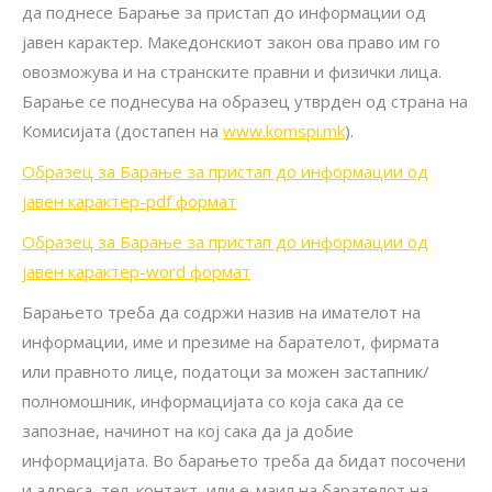
да поднесе Барање за пристап до информации од
јавен карактер. Македонскиот закон ова право им го
овозможува и на странските правни и физички лица.
Барање се поднесува на образец утврден од страна на
Комисијата (достапен на
www.komspi.mk
).
Образец за Барање за пристап до информации од
јавен карактер-pdf формат
Образец за Барање за пристап до информации од
јавен карактер-word формат
Барањето треба да содржи назив на имателот на
информации, име и презиме на барателот, фирмата
или правното лице, податоци за можен застапник/
полномошник, информацијата со која сака да се
запознае, начинот на кој сака да ја добие
информацијата. Во барањето треба да бидат посочени
и адреса, тел. контакт, или е-маил на барателот на