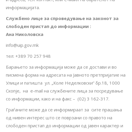
информацијата.
Службено лице за спроведување на законот за
слободен пристап до информации
:
Ана Николовска
info@uip.gov.mk
тел: +389 70 257 948
Барањето за информација може да се достави и во
писмена форма на адресата на Јавното претпријатие на
Улици и патишта ул. „Коле Неделковски“ бр.18, 1000
Скопје, на e-mail на службените лица за посредување
со информации, како и на факс – (02) 3 162-317.
Граѓаните може да се информираат за сите прашања
од нивен интерес што се поврзани со правото на
слободен пристап до информации од јавен карактер и