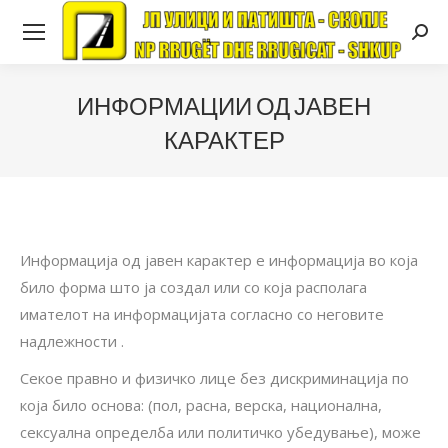
Searc
ИНФОРМАЦИИ ОД ЈАВЕН
КАРАКТЕР
Информација од јавен карактер е информација во која
било форма што ја создал или со која располага
имателот на информацијата согласно со неговите
надлежности .
Секое правно и физичко лице без дискриминација по
која било основа: (пол, расна, верска, национална,
сексуална определба или политичко убедување), може