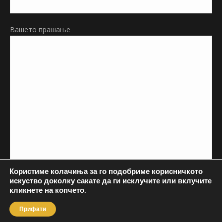
Вашето прашање
Користиме колачиња за го подобриме корисничкото
искуство доколку сакате да ги исклучите или вклучите
кликнете на копчето.
Прифати