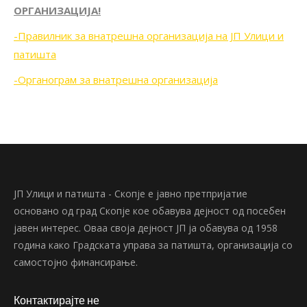
ОРГАНИЗАЦИЈА!
-Правилник за внатрешна организација на ЈП Улици и
патишта
-Органограм за внатрешна организација
ЈП Улици и патишта - Скопје е јавно претпријатие
основано од град Скопје кое обавува дејност од посебен
јавен интерес. Оваа своја дејност ЈП ја обавува од 1958
година како Градската управа за патишта, организација со
самостојно финансирање.
Контактирајте не