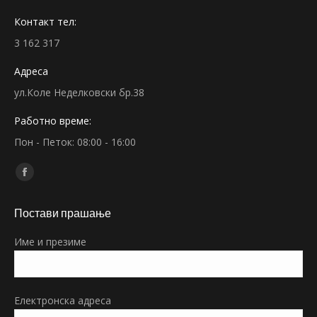
Контакт тел:
3 162 317
Адреса
ул.Коле Неделковски бр.38
Работно време:
Пон - Петок: 08:00 - 16:00
Find us on:
Facebook
page
Постави прашање
opens
in
Име и презиме
new
window
Електронска адреса