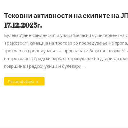
Тековни активности на екипите на ЈП
17.12.2025г.
Булевар”Јане Сандански” и улица”Беласица”, интервентна 
Трајковски”, санација на тротоар со прередување на пропа
тротоар со прередување на пропаднати бехатон плочи; Ул
на тротоарот; Градски парк, отстранување на дтари дотра
површина; Градски улици и булевари,…
Прочитај објава