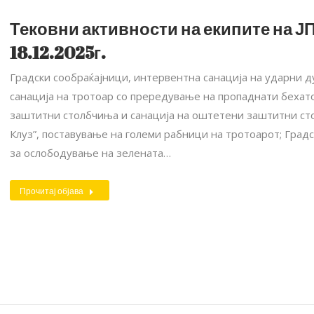
Тековни активности на екипите на ЈП
18.12.2025г.
Градски сообраќајници, интервентна санација на ударни ду
санација на тротоар со прередување на пропаднати бехато
заштитни столбчиња и санација на оштетени заштитни ст
Клуз”, поставување на големи рабници на тротоарот; Градс
за ослободување на зелената…
Прочитај објава