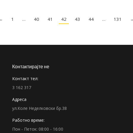
←
1
…
40
41
42
43
44
…
131
Контактирајте не
Контакт тел:
3 162 317
Адреса
ул.Коле Неделковски бр.38
Работно време:
Пон - Петок: 08:00 - 16:00