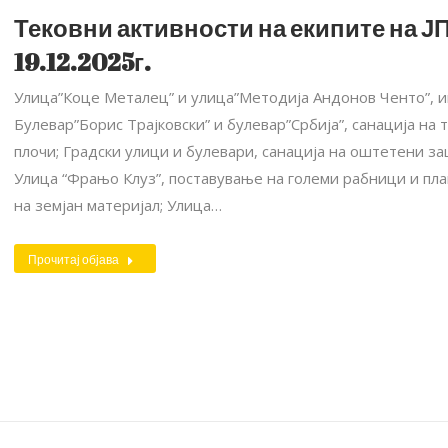
Тековни активности на екипите на ЈП
19.12.2025г.
Улица”Коце Металец” и улица”Методија Андонов Ченто”, и
Булевар”Борис Трајковски” и булевар”Србија”, санација н
плочи; Градски улици и булевари, санација на оштетени з
Улица “Фрањо Клуз”, поставување на големи рабници и пла
на земјан материјал; Улица…
Прочитај објава