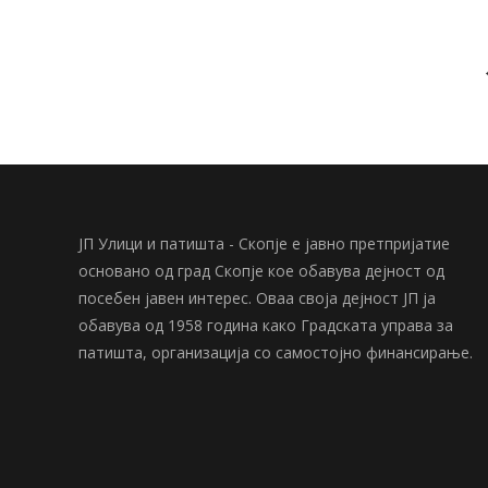
ЈП Улици и патишта - Скопје е јавно претпријатие
основано од град Скопје кое обавува дејност од
посебен јавен интерес. Оваа своја дејност ЈП ја
обавува од 1958 година како Градската управа за
патишта, организација со самостојно финансирање.