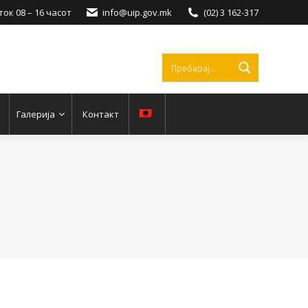
ок 08 – 16 часот
info@uip.gov.mk
(02) 3 162-317
Галерија
Контакт