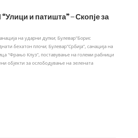
 “Улици и патишта” – Скопје за
санација на ударни дупки; Булевар”Борис
днати бехатон плочи; Булевар”Србија”, санација на
ица “Фрањо Клуз”, поставување на големи рабници
ени објекти за ослободување на зелената