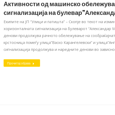
Активности од машинско обележува
сигнализација на булевар”Александ
Екипите на ЈП “Улици и патишта” – Скопје во текот на из
хоризонталната сигнализација на булеварот “Александар М
денови продолжува рачното обележување на сообраќајнат
крстосница помеѓу улица”Васко Карангелевски” и улица”А
сигнализација продолжува и наредните денови во зависн
Прочитај објава