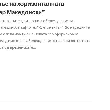
ње на хоризонталната
ар Македонски”
минатиот викенд извршија обележување на
акедонски” кај хотел”Континентал”. Во наредните
а сигнализација на новата семафоризирана
нгел Димовски”. Обележувањето на хоризонталната
ост од временските…