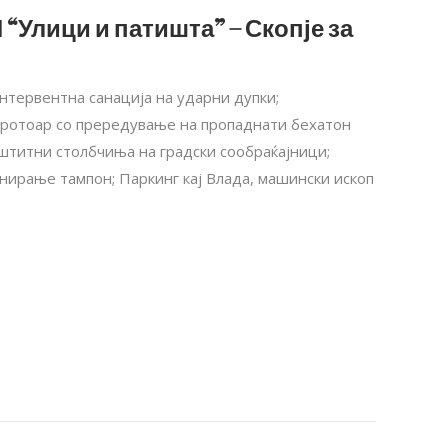
 “Улици и патишта” – Скопје за
нтервентна санација на ударни дупки;
а тротоар со прередување на пропаднати бехатон
аштитни столбчиња на градски сообраќајници;
нирање тампон; Паркинг кај Влада, машински ископ