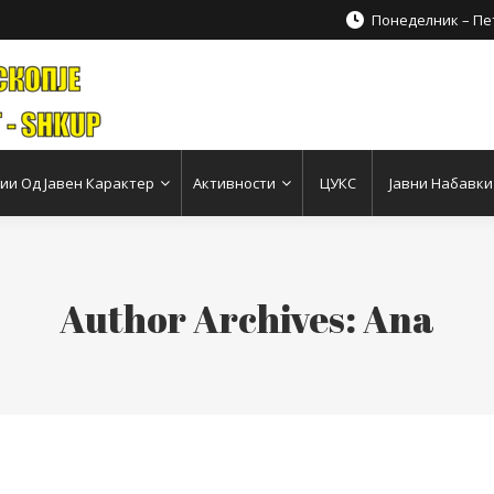
Понеделник – Пет
и Од Јавен Карактер
Активности
ЦУКС
Јавни Набавки
Author Archives:
Ana