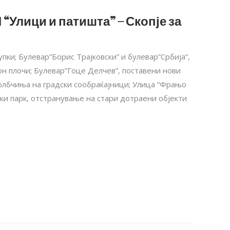
 “Улици и патишта” – Скопје за
пки; Булевар”Борис Трајковски” и булевар”Србија”,
н плочи; Булевар”Гоце Делчев”, поставени нови
олбчиња на градски сообраќајници; Улица “Фрањо
ки парк, отстранување на стари дотраени објекти