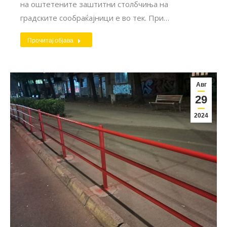
на оштетените заштитни столбчиња на
градските сообраќајници е во тек. При…
Прочитај објава
Авг
29
2024