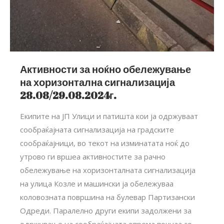
Активности за ноќно обележување
на хоризонтална сигнализација
28.08/29.08.2024г.
Екипите на ЈП Улици и патишта кои ја одржуваат
сообраќајната сигнализација на градските
сообраќајници, во текот на изминатата ноќ до
утрово ги вршеа активностите за рачно
обележување на хоризонталната сигнализација
на улица Козле и машински ја обележуваа
коловозната површина на булевар Партизански
Одреди. Паралелно други екипи задолжени за
одржување на сообраќајната опрема почнаа со