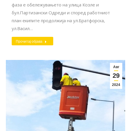
фаза е обележувањето на улица Козле и
бул.Партизански Одреди и според работниот
план екипите продолжија на ул.Братфорска,
ул.Васил…
Прочитај објава
Авг
29
2024