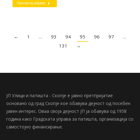
Прочитај објава
←
1
…
93
94
95
96
97
…
131
→
ЈП Улици и патишта - Скопје е јавно претпријатие
основано од град Скопје кое обавува дејност од посебен
јавен интерес. Оваа своја дејност ЈП ја обавува од 1958
година како Градската управа за патишта, организација со
самостојно финансирање.