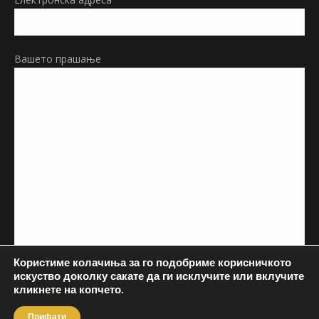
Вашето прашање
Користиме колачиња за го подобриме корисничкото
искуство доколку сакате да ги исклучите или вклучите
кликнете на копчето.
Прифати