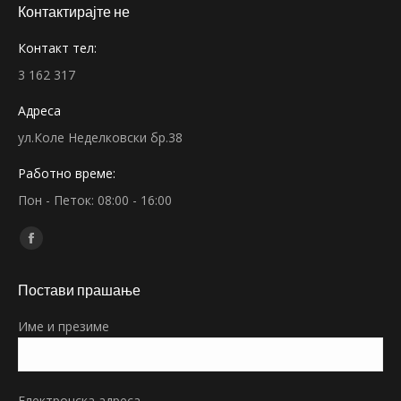
Контактирајте не
Контакт тел:
3 162 317
Адреса
ул.Коле Неделковски бр.38
Работно време:
Пон - Петок: 08:00 - 16:00
Find us on:
Facebook
page
Постави прашање
opens
in
Име и презиме
new
window
Електронска адреса