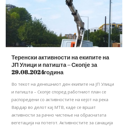
Теренски активности на екипите на
ЈП Улици и патишта – Скопје за
29.08.2024година
Во текот на денешниот ден екипите на ЈП Улици
и патишта – Скопје според работниот план се
распоредени со активностите на кејот на река
Вардар во делот кај МТВ, каде се вршат
активности за рачно чистење на обраснатата
вегетација на потегот. Активностите за санација