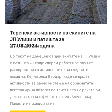
Теренски активности на екипите на
ЈП Улици и патишта за
27.08.2024година
Во текот на денешниот ден екипите на ЈП Улици
и патишта – Скопје според работниот план се
распоредени со активностите на следните
локации: Kеј на река Вардар, каде се вршат
активности за рачно чистење на обраснатата
вегетација на потегот по течението на реката од
десната страна кај мостот хотел „Александар
Палас“ и на скалилата на…