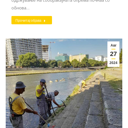
обнова…
Прочитај објава
Авг
27
2024