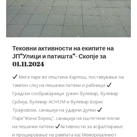
Тековни активности на екипите на
ЈП”Улици и патишта”- Скопје за
01.11.2024
Мега парк во општина Карпош, поставување на
тампон слој на пешачки патеки и рабници
Градски сообраќајници: Јужен булевар, булевар
Србија, булевар АСНОМ и булевар Борис
Трајковски, санација на ударни дупки
Парк”Жена борец”, санација на оштетени плочи
на пешачки патеки
Активности за асфалтирање
и проширување на рампата кај Меморијалниот