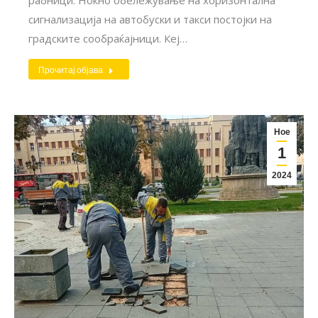
сигнализација на автобуски и такси постојки на
градските сообраќајници. Кеј…
Прочитај објава
Ное
1
2024