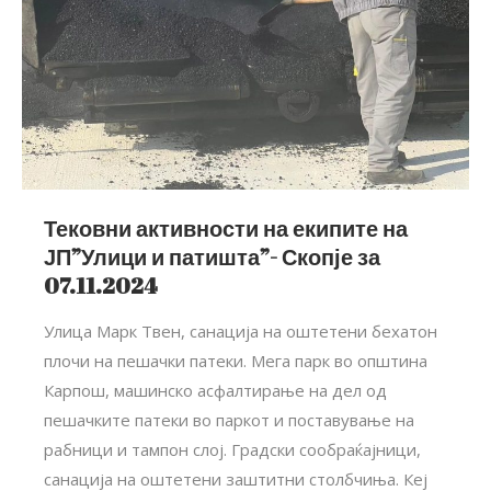
Тековни активности на екипите на
ЈП”Улици и патишта”- Скопје за
07.11.2024
Улица Марк Твен, санација на оштетени бехатон
плочи на пешачки патеки. Мега парк во општина
Карпош, машинско асфалтирање на дел од
пешачките патеки во паркот и поставување на
рабници и тампон слој. Градски сообраќајници,
санација на оштетени заштитни столбчиња. Кеј