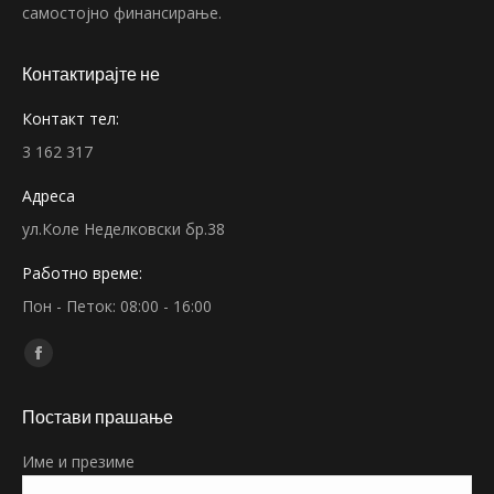
самостојно финансирање.
Контактирајте не
Контакт тел:
3 162 317
Адреса
ул.Коле Неделковски бр.38
Работно време:
Пон - Петок: 08:00 - 16:00
Find us on:
Facebook
page
Постави прашање
opens
in
Име и презиме
new