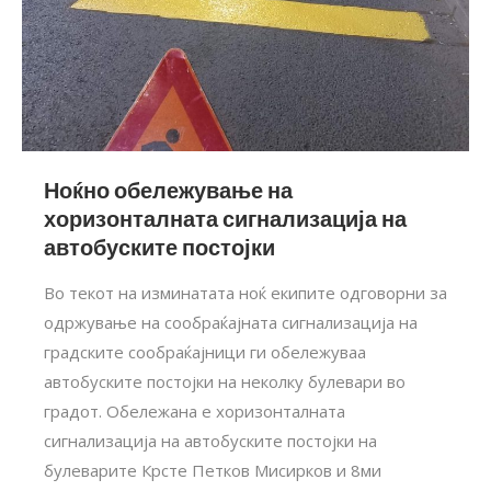
Ноќно обележување на
хоризонталната сигнализација на
автобуските постојки
Во текот на изминатата ноќ екипите одговорни за
одржување на сообраќајната сигнализација на
градските сообраќајници ги обележуваа
автобуските постојки на неколку булевари во
градот. Обележана е хоризонталната
сигнализација на автобуските постојки на
булеварите Крсте Петков Мисирков и 8ми