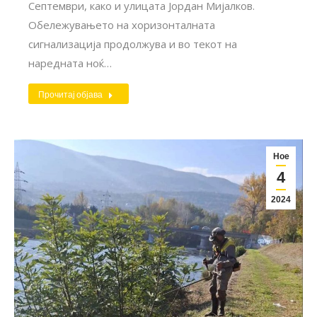
Септември, како и улицата Јордан Мијалков.
Обележувањето на хоризонталната
сигнализација продолжува и во текот на
наредната ноќ…
Прочитај објава
Ное
4
2024