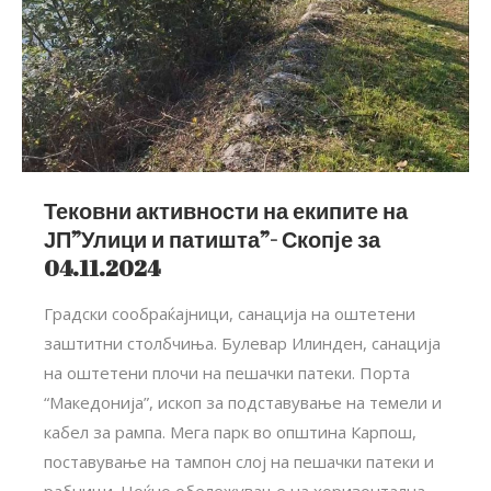
Тековни активности на екипите на
ЈП”Улици и патишта”- Скопје за
04.11.2024
Градски сообраќајници, санација на оштетени
заштитни столбчиња. Булевар Илинден, санација
на оштетени плочи на пешачки патеки. Порта
“Македонија”, ископ за подставување на темели и
кабел за рампа. Мега парк во општина Карпош,
поставување на тампон слој на пешачки патеки и
рабници. Ноќно обележување на хоризонтална