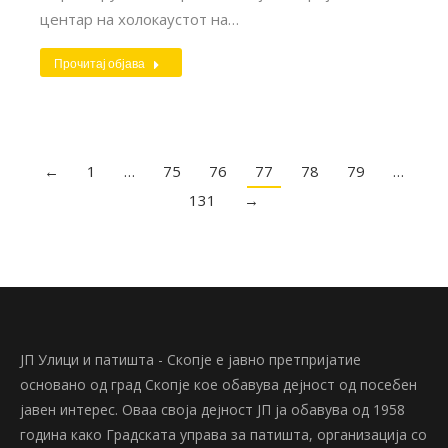
центар на холокаустот на…
Прочитај објава
←
1
…
75
76
77
78
79
…
131
→
ЈП Улици и патишта - Скопје е јавно претпријатие
основано од град Скопје кое обавува дејност од посебен
јавен интерес. Оваа своја дејност ЈП ја обавува од 1958
година како Градската управа за патишта, организација со