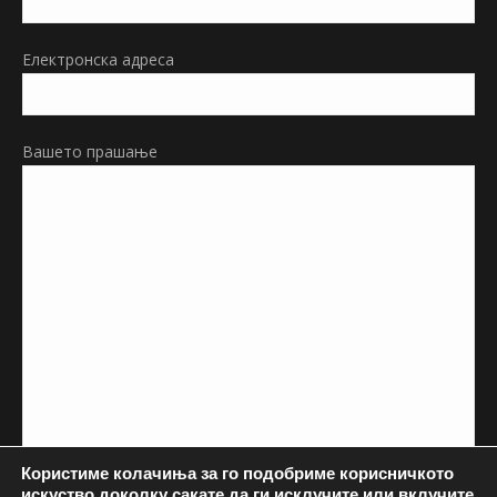
window
Електронска адреса
Вашето прашање
Користиме колачиња за го подобриме корисничкото
искуство доколку сакате да ги исклучите или вклучите