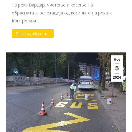
на река Вардар, чистење и косење на
обраснатата вегетација од косините на реката
Контрола и…
Прочитај објава
Ное
5
2024