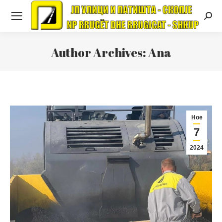
Searc
Author Archives:
Ana
Ное
7
2024