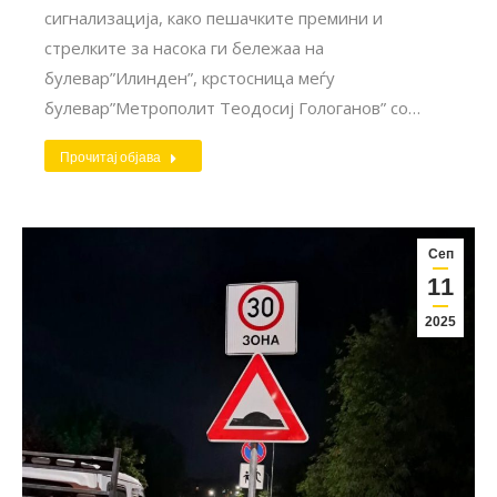
сигнализација, како пешачките премини и
стрелките за насока ги бележаа на
булевар”Илинден”, крстосница меѓу
булевар”Метрополит Теодосиј Гологанов” со…
Прочитај објава
Сеп
11
2025