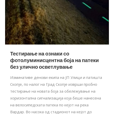
Тестирање на ознаки со
фотолуминисцентна боја на патеки
без улично осветлување
Изминативе денови екипа на ЈП Улици и патишта
Скопје, по налог на Град Скопје изврши пробно
тестирање на новата боја за обележување на
хоризонтална сигнализација која беше нанесена
на велосипедската патека по кејот на река
Вардар. Во насока од стадионот на кејот до