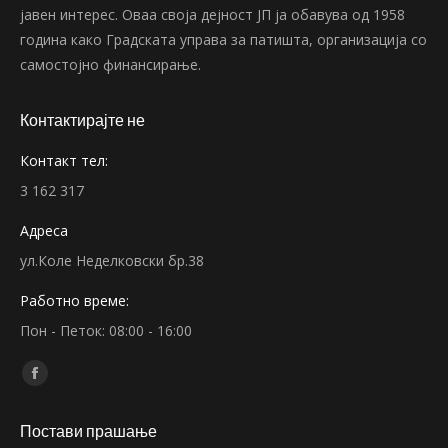
јавен интерес. Оваа своја дејност ЈП ја обавува од 1958
година како Градската управа за патишта, организација со
самостојно финансирање.
Контактирајте не
Контакт тел:
3 162 317
Адреса
ул.Коле Неделковски бр.38
Работно време:
Пон - Петок: 08:00 - 16:00
Find us on:
Facebook
page
Постави прашање
opens