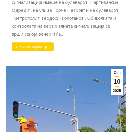
сигнализација имаше на булеварот “Партизански
Одреди”, на улица”Ѓорче Петров” и на булеварот
“Метрополит Теодосиј Гологанов”. Обиколката и
контролата на вертикалната сигнализација се
врши секоја вечер и ќе…
Прочитај објава
Сеп
10
2025