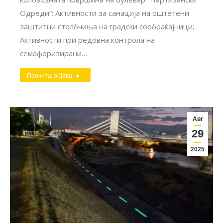
Одреди”; Aктивности за санација на оштетени
заштитни столбчиња на градски сообраќајници;
Активности при редовна контрола на
семафоризирани…
Прочитај објава
Авг
29
2025