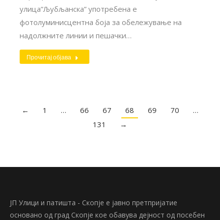
улица”Љубљанска” употребена е
фотолуминисцентна боја за обележување на
надолжните линии и пешачки…
Прочитај објава
←
1
…
66
67
68
69
70
…
131
→
ЈП Улици и патишта - Скопје е јавно претпријатие
основано од град Скопје кое обавува дејност од посебен