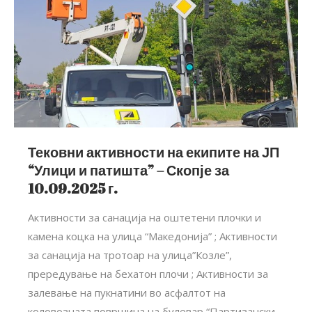
Тековни активности на екипите на ЈП
“Улици и патишта” – Скопје за
10.09.2025 г.
Активности за санација на оштетени плочки и
камена коцка на улица “Македонија” ; Активности
за санација на тротоар на улица”Козле”,
прередување на бехатон плочи ; Активности за
залевање на пукнатини во асфалтот на
коловозната површина на булевар “Партизански