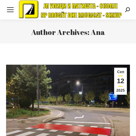
Searc
Author Archives:
Ana
Сеп
12
2025