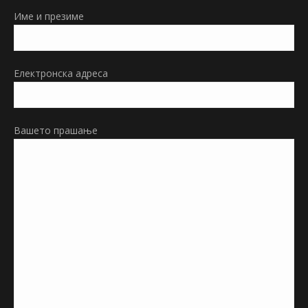
in
Име и презиме
new
window
Електронска адреса
Вашето прашање