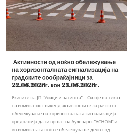
Активности од ноќно обележување
на хоризонталната сигнализација на
градските сообраќајници за
22.06.2026г. кон 23.06.2026г.
Екипите на ЈП “Улици и патишта” – Скопје во текот
на изминатиот викенд активностите за рачното
обележување на хоризонталната сигнализација
продолжија да ги вршат на булеварот”АСНОМ” и
во изминатата ноќ се обележуваше делот од