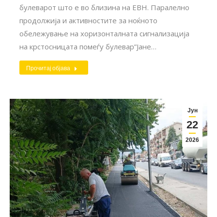
булеварот што е во близина на ЕВН. Паралелно
продолжија и активностите за ноќното
обележување на хоризонталната сигнализација
на крстосницата помеѓу булевар”Јане…
Прочитај објава
Јун
22
2026