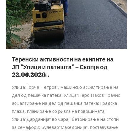
Теренски активности на екипите на
ЈП “Улици и патишта” – Скопје од
22.06.2026г.
Улица”Ѓорче Петров”, машинско асфалтирање на
дел од пешачка патека; Улица”Перо Наков”, рачно
асфалтирање на дел од пешачка патека; Градска
плажа, планирање со ризла на површината;
Улица”Дарданија” во Сарај, бетонирање на стопи
за семафори; Булевар”Македонија”, поставување