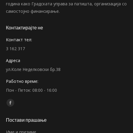
година како Градската управа за патишта, организација со
самостојно финансирање.
Контактирајте не
Контакт тел:
3 162 317
Адреса
ул.Коле Неделковски бр.38
Работно време:
Пон - Петок: 08:00 - 16:00
Find us on:
Facebook
page
Постави прашање
opens
in
Име и презиме