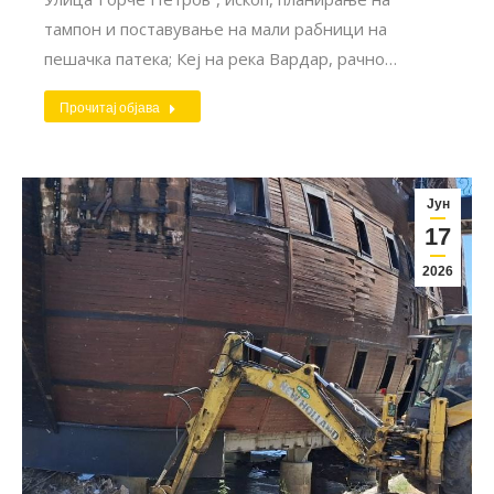
тампон и поставување на мали рабници на
пешачка патека; Кеј на река Вардар, рачно…
Прочитај објава
Јун
17
2026