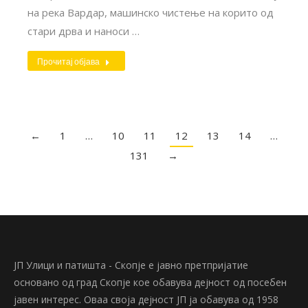
на река Вардар, машинско чистење на корито од
стари дрва и наноси …
Прочитај објава
←
1
…
10
11
12
13
14
…
131
→
ЈП Улици и патишта - Скопје е јавно претпријатие
основано од град Скопје кое обавува дејност од посебен
јавен интерес. Оваа своја дејност ЈП ја обавува од 1958