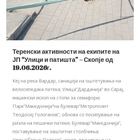
Теренски активности на екипите на
ЈП “Улици и патишта” – Скопје од
19.06.2026г.
Кеј на река Вардар, санација на оштетувања на
велосипедака патека; Улица”Дарданија” во Сарај,
машински ископ на стопи за семафори;
Парк”Македонија”на булевар”Метрополит
Теодосиј Гологанов”, обнова со посипување на
ризла на пешачки патеки; Булевар”Македонија”,
поставување на заштитни столбчиња;
Улица”Ѓорче Петров”, ископ, планирање на