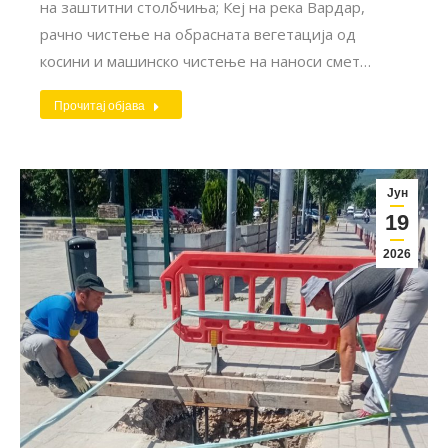
на заштитни столбчиња; Кеј на река Вардар,
рачно чистење на обрасната вегетација од
косини и машинско чистење на наноси смет…
Прочитај објава
Јун
19
2026