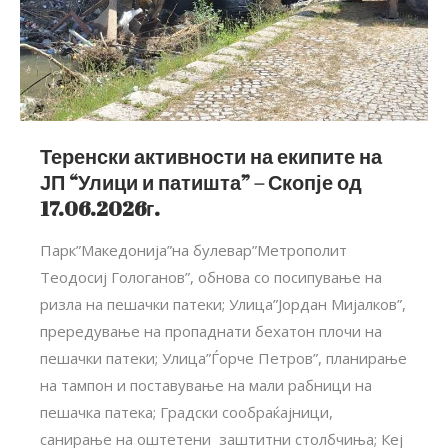
Теренски активности на екипите на
ЈП “Улици и патишта” – Скопје од
17.06.2026г.
Парк”Македонија”на булевар”Метрополит
Теодосиј Гологанов”, обнова со посипување на
ризла на пешачки патеки; Улица”Јордан Мијалков”,
прередување на пропаднати бехатон плочи на
пешачки патеки; Улица”Ѓорче Петров”, планирање
на тампон и поставување на мали рабници на
пешачка патека; Градски сообраќајници,
санирање на оштетени заштитни столбчиња; Кеј