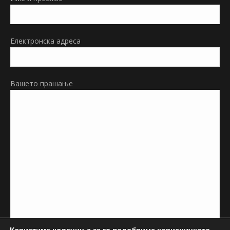
new
window
Електронска адреса
Вашето прашање