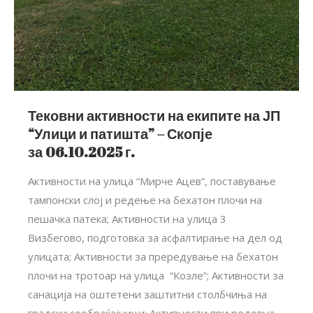
Тековни активности на екипите на ЈП
“Улици и патишта” – Скопје
за 06.10.2025 г.
Активности на улица “Мирче Ацев”, поставување
тампонски слој и редење на бехатон плочи на
пешачка патека; Активности на улица 3
Визбегово, подготовка за асфалтирање на дел од
улицата; Активности за прередување на бехатон
плочи на тротоар на улица “Козле”; Aктивности за
санација на оштетени заштитни столбчиња на
градски сообраќајници; Активности при редовна