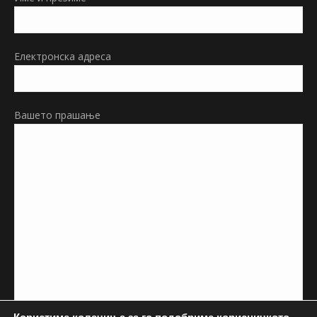
new
window
Електронска адреса
Вашето прашање