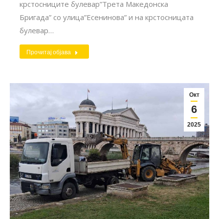
крстосниците булевар”Трета Македонска
Бригада” со улица”Есенинова” и на крстосницата
булевар…
Прочитај објава
Окт
6
2025