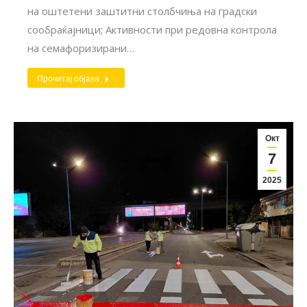
на оштетени заштитни столбчиња на градски
сообраќајници; Активности при редовна контрола
на семафоризирани…
Прочитај објава
Окт
7
2025