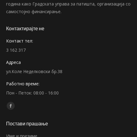
година како Градската управа за патишта, организација со
самостојно финансирање.
Контактирајте не
Контакт тел:
3 162 317
Адреса
ул.Коле Неделковски бр.38
Работно време:
Пон - Петок: 08:00 - 16:00
Find us on:
Facebook
page
Постави прашање
opens
in
Име и презиме