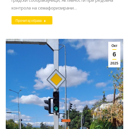
контрола на семафоризирани…
Прочитај објава
Окт
6
2025