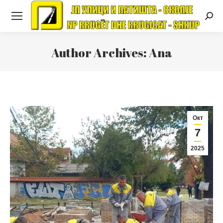
Searc
Author Archives:
Ana
Окт
7
2025