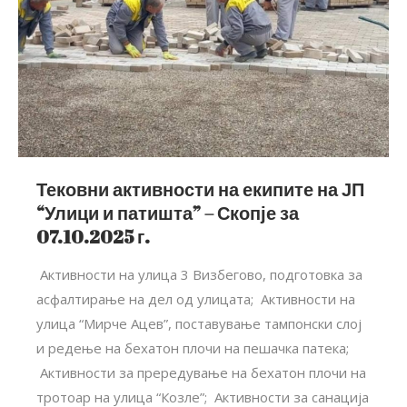
Тековни активности на екипите на ЈП
“Улици и патишта” – Скопје за
07.10.2025 г.
Активности на улица 3 Визбегово, подготовка за
асфалтирање на дел од улицата; Активности на
улица “Мирче Ацев”, поставување тампонски слој
и редење на бехатон плочи на пешачка патека;
Активности за прередување на бехатон плочи на
тротоар на улица “Козле”; Aктивности за санација