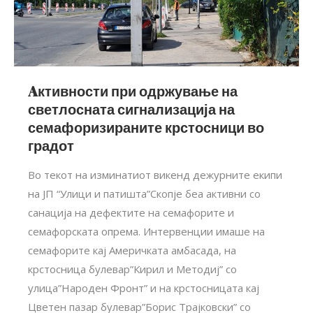
Aктивности при одржување на
светлосната сигнализација на
семафоризираните крстосници во
градот
Во текот на изминатиот викенд дежурните екипи
на ЈП “Улици и патишта”Скопје беа активни со
санација на дефектите на семафорите и
семафорската опрема. Интервенции имаше на
семафорите кај Америчката амбасада, на
крстосница булевар”Кирил и Методиј” со
улица”Народен Фронт” и на крстосницата кај
Цветен пазар булевар”Борис Трајковски” со