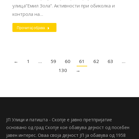
улица”Емил Зола”. Активности при обиколка и
контрола на…
Прочитај објава
←
1
…
59
60
61
62
63
…
130
→
ЈП Улици и патишта - Скопје е јавно претпријатие
основано од град Скопје кое обавува дејност од посебен
јавен интерес. Оваа своја дејност ЈП ја обавува од 1958