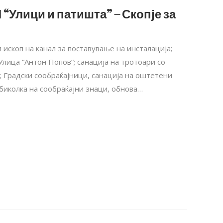
 “Улици и патишта” – Скопје за
 ископ на канал за поставување на инсталација;
Улица “Антон Попов”; санација на тротоари со
 Градски сообраќајници, санација на оштетени
биколка на сообраќајни знаци, обнова…