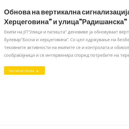
Обнова на вертикална сигнализациј
Херцеговина” и улица”Радишанска”
Екипи на ЈП”Улици и патишта” деновиве ја обновуваат вер
булевар”Босна и херцеговина”. Со цел одржување на безбе
тековните активности на екипите се и контролата и обикол
сообраќајници и се интервенира според потребите на тере
Прочитај објава