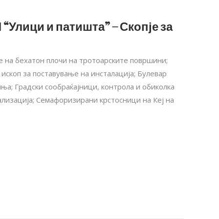
 “Улици и патишта” – Скопје за
е на бехатон плочи на тротоарските површини;
ископ за поставување на инсталација; Булевар
иња; Градски сообраќајници, контрола и обиколка
ализација; Семафоризирани крстосници на Кеј на