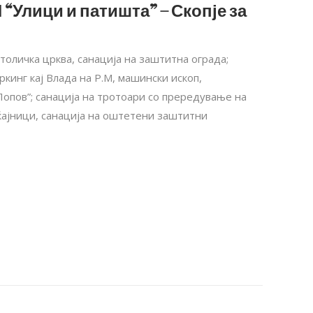
 “Улици и патишта” – Скопје за
толичка црква, санација на заштитна ограда;
кинг кај Влада на Р.М, машински ископ,
опов”; санација на тротоари со прередување на
ќајници, санација на оштетени заштитни