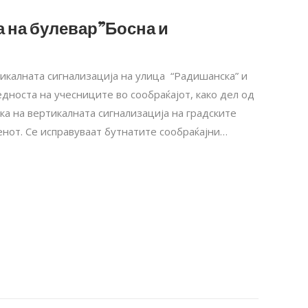
а на булевар”Босна и
тикалната сигнализација на улица “Радишанска” и
дноста на учесниците во сообраќајот, како дел од
ка на вертикалната сигнализација на градските
нот. Се исправуваат бутнатите сообраќајни…