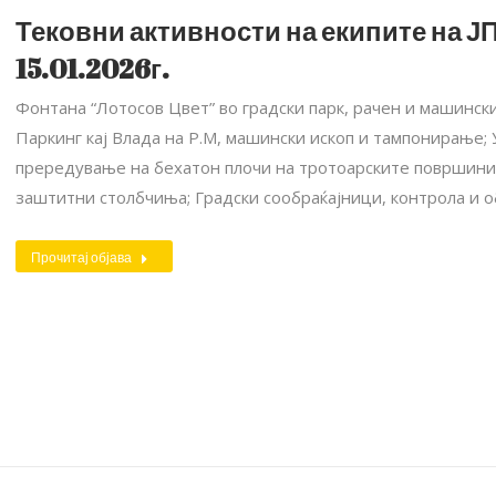
Тековни активности на екипите на ЈП
15.01.2026г.
Фонтана “Лотосов Цвет” во градски парк, рачен и машински
Паркинг кај Влада на Р.М, машински ископ и тампонирање; 
прередување на бехатон плочи на тротоарските површини;
заштитни столбчиња; Градски сообраќајници, контрола и о
Прочитај објава