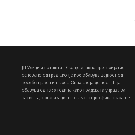
ЈП Улици и патишта - Скопје е јавно претпријатие
основано од град Скопје кое обавува дејност од
посебен јавен интерес. Оваа своја дејност ЈП ја
обавува од 1958 година како Градската управа за
патишта, организација со самостојно финансирање.