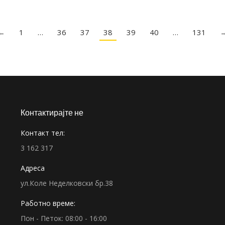
←
1
…
36
37
38
39
40
…
131
Контактирајте не
Контакт тел:
3 162 317
Адреса
ул.Коле Неделковски бр.38
Работно време:
Пон - Петок: 08:00 - 16:00