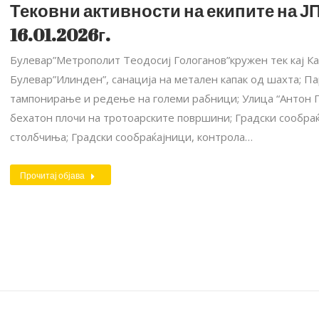
Тековни активности на екипите на ЈП
16.01.2026г.
Булевар”Метрополит Теодосиј Гологанов”кружен тек кај Ка
Булевар”Илинден”, санација на метален капак од шахта; Пар
тампонирање и редење на големи рабници; Улица “Антон П
бехатон плочи на тротоарските површини; Градски сообра
столбчиња; Градски сообраќајници, контрола…
Прочитај објава