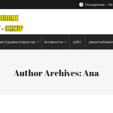
Понеделник – Пет
и Од Јавен Карактер
Активности
ЦУКС
Јавни Набавки
Author Archives:
Ana