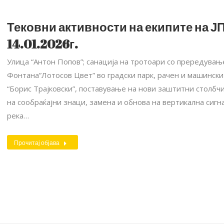
Тековни активности на екипите на ЈП
14.01.2026г.
Улица “Антон Попов”; санација на тротоари со прередувањ
Фонтана”Лотосов Цвет” во градски парк, рачен и машински 
“Борис Трајковски”, поставување на нови заштитни столбч
на сообраќајни знаци, замена и обнова на вертикална сигн
река…
Прочитај објава