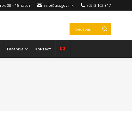
ок 08 – 16 часот
info@uip.gov.mk
(02) 3 162-317
Галерија
Контакт