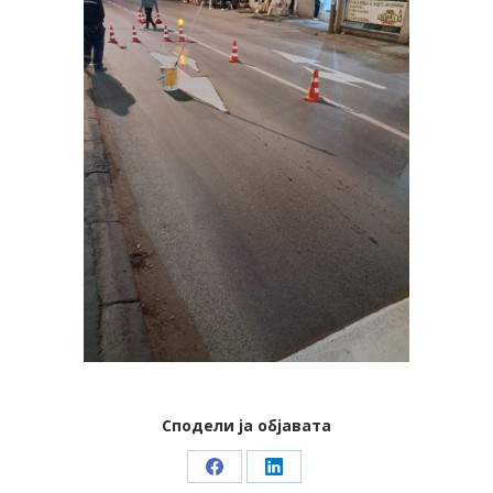
Сподели ја објавата
Share
Share