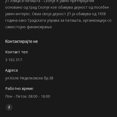
ЈП Улици и патишта - Скопје е јавно претпријатие
основано од град Скопје кое обавува дејност од посебен
јавен интерес. Оваа своја дејност ЈП ја обавува од 1958
година како Градската управа за патишта, организација со
самостојно финансирање.
Контактирајте не
Контакт тел:
3 162 317
Адреса
ул.Коле Неделковски бр.38
Работно време:
Пон - Петок: 08:00 - 16:00
Find us on:
Facebook