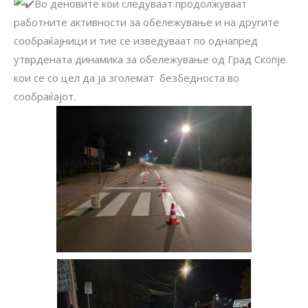
Во деновите кои следуваат продолжуваат
работните активности за обележување и на другите
сообраќајници и тие се изведуваат по однапред
утврдената динамика за обележување од Град Скопје
кои се со цел да ја зголемат безбедноста во
сообраќајот.