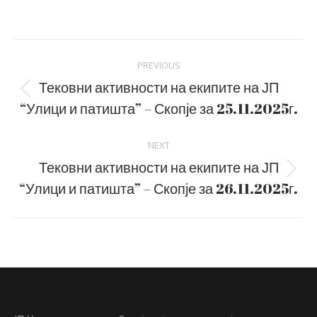
on
on
Facebook
LinkedIn
Post
PREVIOUS
navigation
Тековни активности на екипите на ЈП
Previous
“Улици и патишта” – Скопје за 25.11.2025г.
post:
NEXT
Тековни активности на екипите на ЈП
Next
“Улици и патишта” – Скопје за 26.11.2025г.
post: