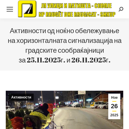
Searc
Активности од ноќно обележување
на хоризонталната сигнализација на
градските сообраќајници
за 25.11.2025г. и 26.11.2025г.
Активности
Ное
26
2025