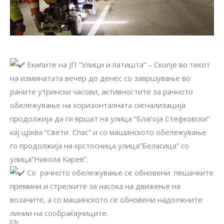
Екипите на ЈП “Улици и патишта” – Скопје во текот
на изминатата вечер до денес со завршување во
раните утрински часови, активностите за рачното
обележување на хоризонталната сигнализација
продолжија да ги вршат на улица “Благоја Стефковски”
кај црква “Свети Спас” и со машинското обележување
го продолжија на крстосница улица”Беласица” со
улица”Никола Карев”.
Со рачното обележување се обновени пешачките
премини и стрелките за насока на движење на
возачите, а со машинското се обновени надолжните
линии на сообраќајниците.