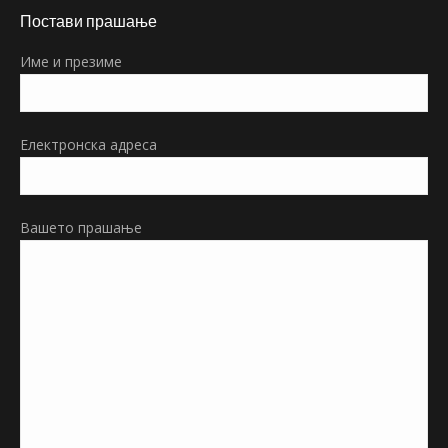
page
Постави прашање
opens
in
Име и презиме
new
window
Електронска адреса
Вашето прашање