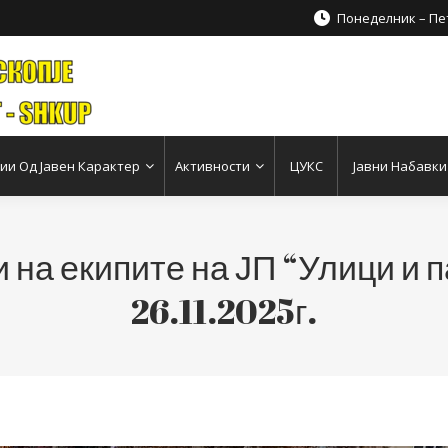
Понеделник – Пет
и Од Јавен Карактер
Активности
ЦУКС
Јавни Набавки
 на екипите на ЈП “Улици и п
26.11.2025г.