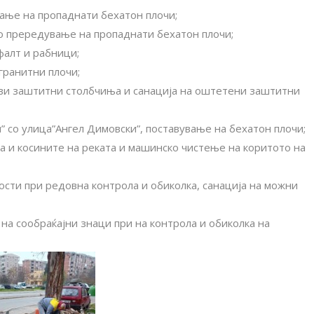
ање на пропаднати бехатон плочи;
со прередување на пропаднати бехатон плочи;
фалт и рабници;
гранитни плочи;
ови заштитни столбчиња и санација на оштетени заштитни
” со улица”Ангел Димовски”, поставување на бехатон плочи;
та и косините на реката и машинско чистење на коритото на
сти при редовна контрола и обиколка, санација на можни
 на сообраќајни знаци при на контрола и обиколка на