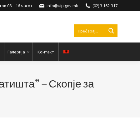
ок 08 – 16 часот
info@uip.gov.mk
(02) 3 162-317
Галерија
Контакт
атишта” – Скопје за