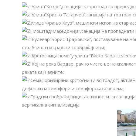
Улица”Козле”,санација на тротоар со прередув
Улица”Христо Татарчев”,санација на тротоар 
Улица”Фрањо Клуз”, машински ископ на стар ас
Плоштад”Македонија”,санација на пропаднати 
Булевар”Борис Трајковски”, поставување на н
столбчиња на градски сообраќајници;
Крстосница помеѓу улица “Васко Карангелевски
Кеј на река Вардар, рачно чистење на скалила
реката кај Галиите;
Семафоризирани крстосници во градот, активно
дефекти на семафори и семафорската опрема;
Градски сообраќајници, активности за санација
вертикална сигнализација.