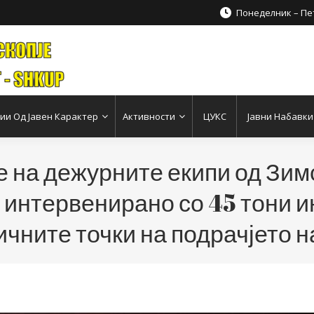
Понеделник – Пет
и Од Јавен Карактер
Активности
ЦУКС
Јавни Набавки
 на дежурните екипи од Зим
ќ интервенирано со 45 тони 
ичните точки на подрачјето н