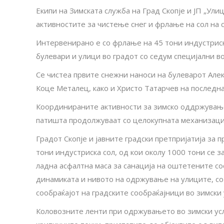
Екипи на Зимската служба на Град Скопје и ЈП „Ули
активностите за чистење снег и фрлање на сол на 
Интервенирано е со фрлање на 45 тони индустриск
булевари и улици во градот со седум специјални во
Се чистеа првите снежни наноси на булеварот Але
Коце Металец, како и Христо Татарчев на последна 
Координираните активности за зимско оддржување 
патишта продолжуваат со целокупната механизациј
Градот Скопје и јавните градски претпријатија за 
тони индустриска сол, од кои околу 1000 тони се 
ладна асфалтна маса за санација на оштетените с
динамиката и нивото на одржување на улиците, с
сообраќајот на градските сообраќајници во зимски 
Кoловозните ленти при одржувањето во зимски усл