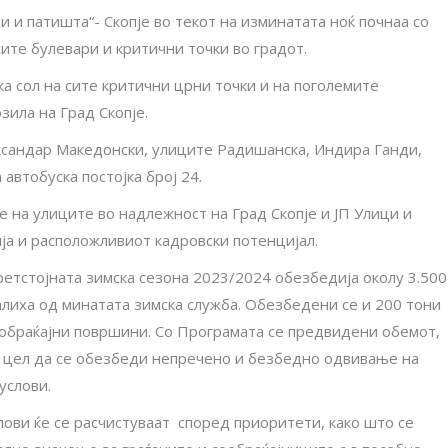
ци и патишта“- Скопје во текот на изминатата ноќ почнаа со
сите булевари и критични точки во градот.
а сол на сите критични црни точки и на поголемите
зила на Град Скопје.
ксандар Македонски, улиците Радишанска, Индира Ганди,
автобуска постојка број 24.
на улиците во надлежност на Град Скопје и ЈП Улици и
а и расположливиот кадровски потенцијал.
претстојната зимска сезона 2023/2024 обезбедија околу 3.500
залиха од минатата зимска служба. Обезбедени се и 200 тони
ообраќајни површини. Со Програмата се предвидени обемот,
о цел да се обезбеди непречено и безбедно одвивање на
услови.
ови ќе се расчистуваат според приоритети, како што се