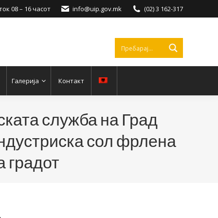
ок 08 – 16 часот
info@uip.gov.mk
(02) 3 162-317
Галерија
Контакт
ската служба на Град
индустриска сол фрлена
а градот