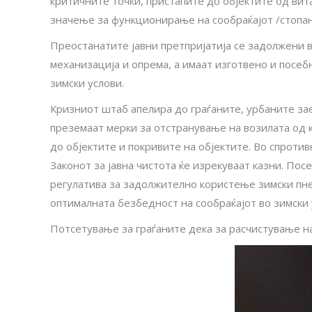
критичните точки, пристапите до објектите од вит
значење за функционирање на сообраќајот /стопанс
Преостанатите јавни претпријатија се задолжени 
механизација и опрема, а имаат изготвено и посе
зимски услови.
Кризниот штаб апелира до граѓаните, урбаните зае
преземаат мерки за отстранување на возилата од 
до објектите и покривите на објектите. Во спротив
Законот за јавна чистота ќе изрекуваат казни. Пос
регулатива за задолжително користење зимски пн
оптималната безбедност на сообраќајот во зимски 
Потсетување за граѓаните дека за расчистување н