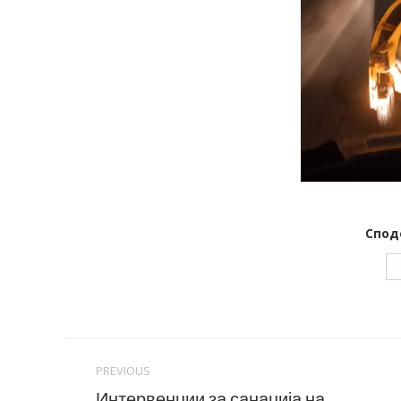
Спод
Post
PREVIOUS
navigation
Интервенции за санација на