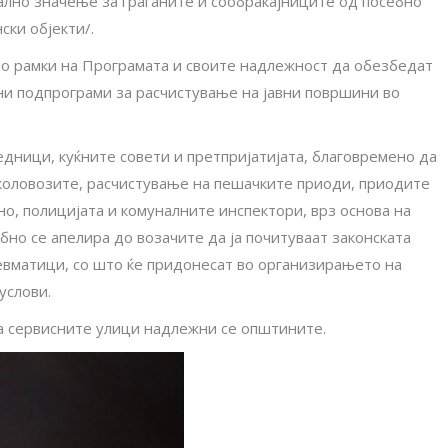
ално значење за граѓаните и сообраќајниците од посебно
ки објекти/.
во рамки на Програмата и своите надлежност да обезбедат
бни подпрограми за расчистување на јавни површини во
дници, куќните совети и претпријатијата, благовремено да
коловозите, расчистување на пешачките приоди, приодите
но, полицијата и комуналните инспектори, врз основа на
ебно се апелира до возачите да ја почитуваат законската
евматици, со што ќе придонесат во организирањето на
услови.
а сервисните улици надлежни се општините.