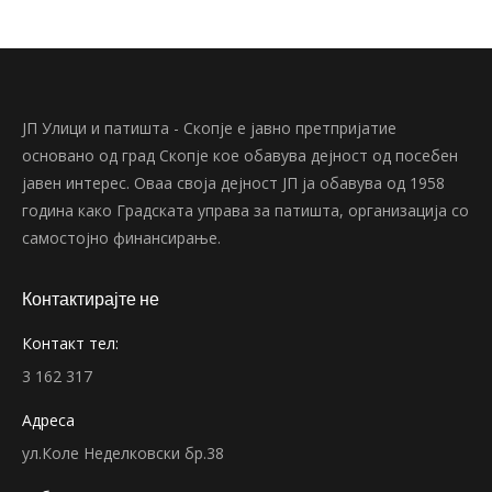
ЈП Улици и патишта - Скопје е јавно претпријатие
основано од град Скопје кое обавува дејност од посебен
јавен интерес. Оваа своја дејност ЈП ја обавува од 1958
година како Градската управа за патишта, организација со
самостојно финансирање.
Контактирајте не
Контакт тел:
3 162 317
Адреса
ул.Коле Неделковски бр.38