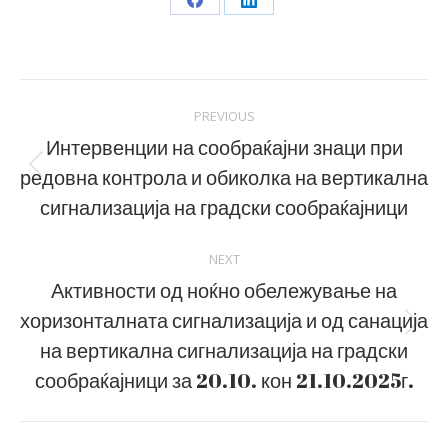
Share
Share
on
on
Facebook
LinkedIn
Post
PREVIOUS
navigation
Интервенции на сообраќајни знаци при
редовна контрола и обиколка на вертикална
Previous
post:
сигнализација на градски сообраќајници
NEXT
Активности од ноќно обележување на
хоризонталната сигнализација и од санација
Next
на вертикална сигнализација на градски
post:
сообраќајници за 20.10. кон 21.10.2025г.