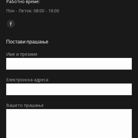
Работно време:
Пон - Петок: 08:00 - 16:00
Find us on:
Facebook
page
Постави прашање
opens
in
Име и презиме
new
window
Електронска адреса
Вашето прашање