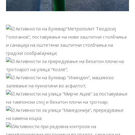
Активности на булевар”Метрополит Теодосиј
Гологанов”, поставување на нови заштитни столбчиња
и санација на оштетени заштитни столбчиња на
градски сообраќајници;
Активности за прередување на бехатон плочи на
тротоарот на улица “Козле”;
Активности на булевар “Илинден”, машинско
залевање на пукнатини во асфалтот;
Активности на улица “Мирче Ацев” за поставување
на тампонски слој и бехатон плочи на тротоар;
Aктивности за улица “Македонија”, прередување
на камена коцка;
Активности при редовна контрола на
семафоризирани крстосници во градот, санација на