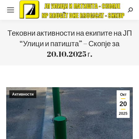
Searc
Тековни активности на екипите на ЈП
“Улици и патишта” – Скопје за
20.10.2025 г.
Активности
Окт
20
2025