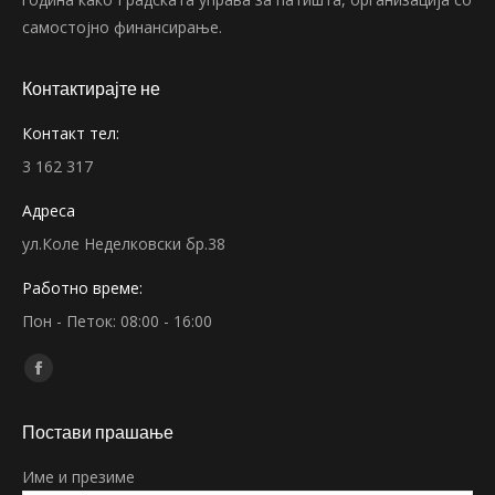
самостојно финансирање.
Контактирајте не
Контакт тел:
3 162 317
Адреса
ул.Коле Неделковски бр.38
Работно време:
Пон - Петок: 08:00 - 16:00
Find us on:
Facebook
page
Постави прашање
opens
in
Име и презиме