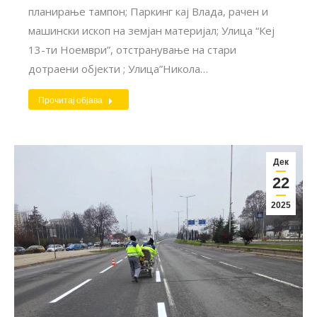
планирање тампон; Паркинг кај Влада, рачен и
машински ископ на земјан материјал; Улица “Кеј
13-ти Ноември”, отстранување на стари
дотраени објекти ; Улица”Никола…
Прочитај објава
Дек
22
2025