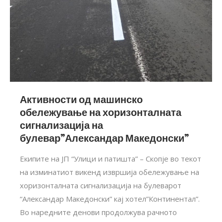
Активности од машинско
обележување на хоризонталната
сигнализација на
булевар”Александар Македонски”
Екипите на ЈП “Улици и патишта” – Скопје во текот
на изминатиот викенд извршија обележување на
хоризонталната сигнализација на булеварот
“Александар Македонски” кај хотел”Континентал”.
Во наредните денови продолжува рачното