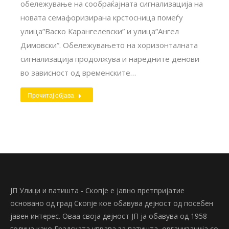
обележување на сообраќајната сигнализација на
новата семафоризирана крстосница помеѓу
улица”Васко Карангелевски” и улица”Ангел
Димовски”. Обележувањето на хоризонталната
сигнализација продолжува и наредните денови
во зависност од временските…
Прочитај објава
ЈП Улици и патишта - Скопје е јавно претпријатие
основано од град Скопје кое обавува дејност од посебен
јавен интерес. Оваа своја дејност ЈП ја обавува од 1958
година како Градската управа за патишта, организација со