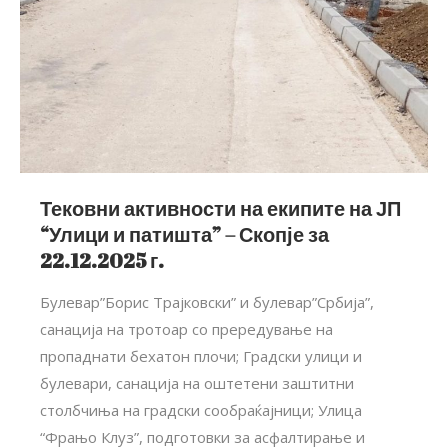
Тековни активности на екипите на ЈП
“Улици и патишта” – Скопје за
22.12.2025 г.
Булевар”Борис Трајковски” и булевар”Србија”,
санација на тротоар со прередување на
пропаднати бехатон плочи; Градски улици и
булевари, санација на оштетени заштитни
столбчиња на градски сообраќајници; Улица
“Фрањо Клуз”, подготовки за асфалтирање и