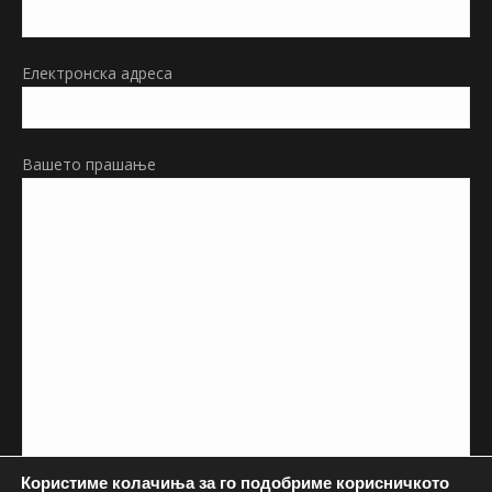
new
window
Електронска адреса
Вашето прашање
Користиме колачиња за го подобриме корисничкото