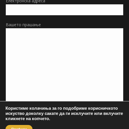
Електронска адреса
Вашето прашање
Користиме колачиња за го подобриме корисничкото
искуство доколку сакате да ги исклучите или вклучите
кликнете на копчето.