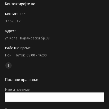
Контактирајте не
Контакт тел:
3 162 317
Адреса
ул.Коле Неделковски бр.38
Работно време:
Пон - Петок: 08:00 - 16:00
Find us on:
Facebook
page
Постави прашање
opens
in
Име и презиме
new
window