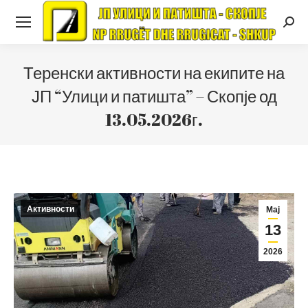
Searc
Теренски активности на екипите на
ЈП “Улици и патишта” – Скопје од
13.05.2026г.
Активности
Мај
13
2026