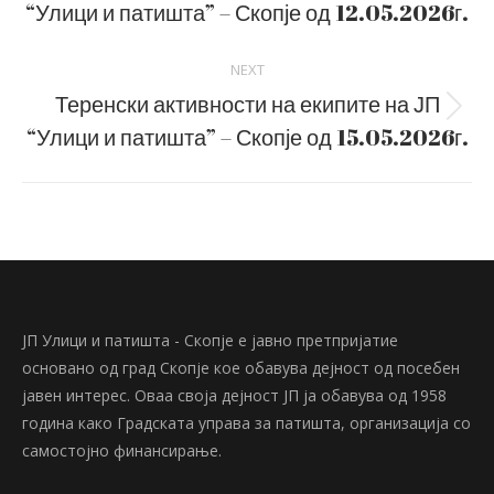
“Улици и патишта” – Скопје од 12.05.2026г.
post:
NEXT
Теренски активности на екипите на ЈП
Next
“Улици и патишта” – Скопје од 15.05.2026г.
post:
ЈП Улици и патишта - Скопје е јавно претпријатие
основано од град Скопје кое обавува дејност од посебен
јавен интерес. Оваа своја дејност ЈП ја обавува од 1958
година како Градската управа за патишта, организација со
самостојно финансирање.