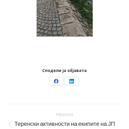
Сподели ја објавата
Share
Share
on
on
Facebook
LinkedIn
Post
PREVIOUS
navigation
Теренски активности на екипите на ЈП
Previous