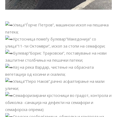
Улица”Ѓорче Петров”, машински ископ на пешачка
патека;
Крстосница помеѓу булевар”Македонија” со
улица”11-ти Октомври”, ископ за стопи на семафори;
Булевар”Борис Трајковски”, поставување на нови
заштитни столбчиња на пешачки патеки;
Кеј на река Вардар, чистење на обрасната
вегетација од косини и скалила;
Улица”Перо Наков”,рачно асфалтирање на мали
улички;
Семафоризирани крстосници во градот, контрола и
обиколка -санација на дефекти на семафори и
семафорска опрема)
Градски сообраќајници, обиколка и контрола на