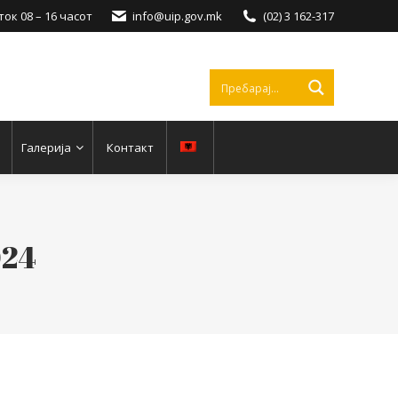
ок 08 – 16 часот
info@uip.gov.mk
(02) 3 162-317
Галерија
Контакт
024