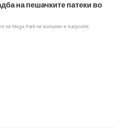
дба на пешачките патеки во
orë në Mega Park në komunën e Karposhit.