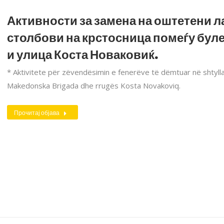
Активности за замена на оштетени 
столбови на крстосница помеѓу бул
и улица Коста Новаковиќ.
* Aktivitete për zëvendësimin e fenerëve të dëmtuar në shtyll
Makedonska Brigada dhe rrugës Kosta Novakoviq.
Прочитај објава