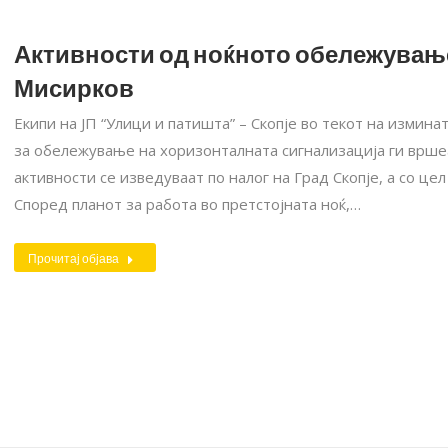
Активности од ноќното обележување
Мисирков
Екипи на ЈП “Улици и патишта” – Скопје во текот на измина
за обележување на хоризонталната сигнализација ги врше
активности се изведуваат по налог на Град Скопје, а со це
Според планот за работа во претстојната ноќ,…
Прочитај објава