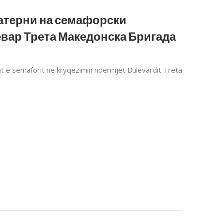
латерни на семафорски
евар Трета Македонска Бригада
at e semaforit në kryqëzimin ndërmjet Bulevardit Treta