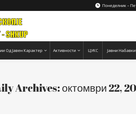
Понеделник – Пет
и Од Јавен Карактер
Активности
ЦУКС
Јавни Набавки
ily Archives:
октомври 22, 2