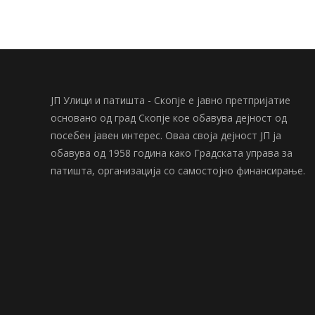
ЈП Улици и патишта - Скопје е јавно претпријатие
основано од град Скопје кое обавува дејност од
посебен јавен интерес. Оваа своја дејност ЈП ја
обавува од 1958 година како Градската управа за
патишта, организација со самостојно финансирање.