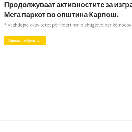
Продолжуваат активностите за изгра
Мега паркот во општина Карпош.
* Vazhdojnë aktivitetet për ndërtimin e shtigjeve për këmbës
Прочитај објава