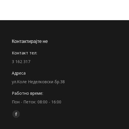
Контактирајте не
Контакт тел:
3 162 317
Адреса
ул.Коле Неделковски бр.38
Работно време:
Пон - Петок: 08:00 - 16:00
Find us on:
Facebook
page