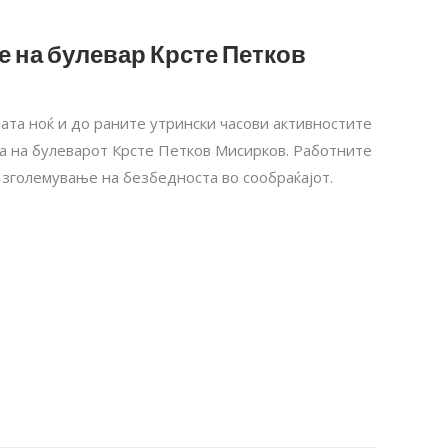
 на булевар Крсте Петков
тата ноќ и до раните утрински часови активностите
а на булеварот Крсте Петков Мисирков. Работните
л зголемување на безбедноста во сообраќајот.