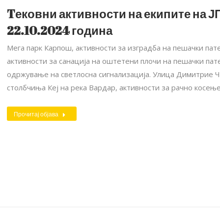
Tековни активности на екипите на ЈП
22.10.2024 година
Мега парк Карпош, активности за изградба на пешачки пат
активности за санација на оштетени плочи на пешачки пат
одржување на светлосна сигнализација. Улица Димитрие Ч
столбчиња Кеј на река Вардар, активности за рачно косењ
Прочитај објава