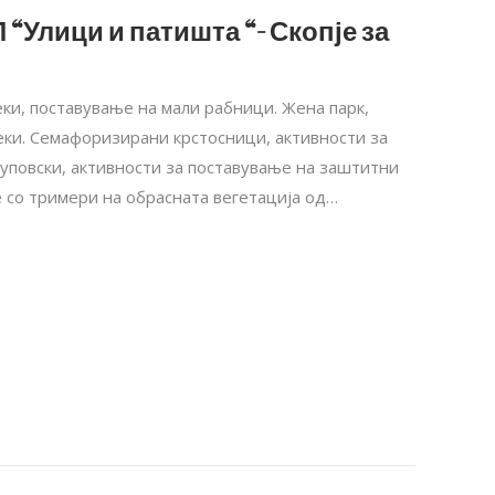
 “Улици и патишта “- Скопје за
еки, поставување на мали рабници. Жена парк,
еки. Семафоризирани крстосници, активности за
уповски, активности за поставување на заштитни
е со тримери на обрасната вегетација од…