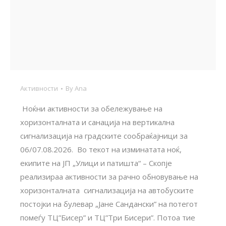
Активности
By
Ana
Ноќни активности за обележување на
хоризонталната и санација на вертикална
сигнализација на градските сообраќајници за
06/07.08.2026. Во текот на изминатата ноќ,
екипите на ЈП „Улици и патишта“ – Скопје
реализираа активности за рачно обновување на
хоризонталната сигнализација на автобуските
постојки на булевар „Јане Сандански” на потегот
помеѓу ТЦ”Бисер” и ТЦ”Три Бисери”. Потоа тие