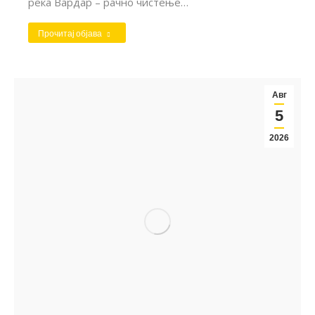
река Вардар – рачно чистење…
Прочитај објава
Авг
5
2026