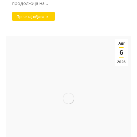
продолжија на…
Прочитај објава
Авг
6
2026