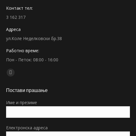
Контакт тел:
3 162 317
Адреса
ул.Коле Неделковски бр.38
Работно време:
Пон - Петок: 08:00 - 16:00
Find us on:
Facebook
page
Постави прашање
opens
in
Име и презиме
new
window
Електронска адреса