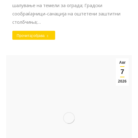
шалување на темели за ограда; Градски
сообраќајници-санација на оштетени заштитни
столбчиња;…
Прочитај објава
Авг
7
2026