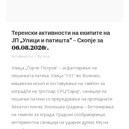
Теренски активности на екипите на
ЈП „Улици и патишта“ – Скопје за
06.08.2026г.
Активности
By
Ana
Улица „Ѓорче Петров“ – асфалтирање на
пешачката патека; Улица “101” во Волково,
машински ископ и поставување на тампон за
изградба на тротоар; СРЦ”Сарај”, санација на
пешачки патеки со прередување на пропаднати
бехатон плочи; Зоолошка градина – бетонирање
на темели за ограда; Градски сообраќајници,
интервентна санација на ударни дупки; Кеј на