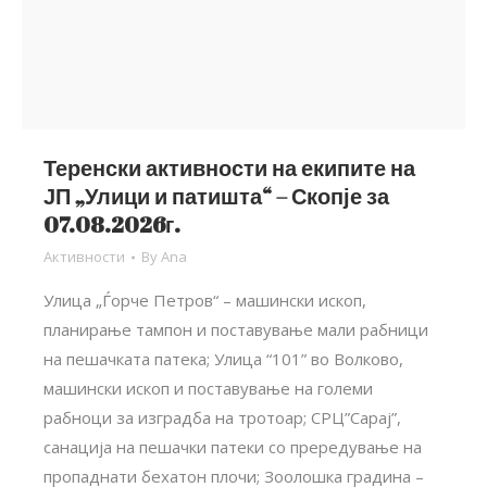
Теренски активности на екипите на
ЈП „Улици и патишта“ – Скопје за
07.08.2026г.
Активности
By
Ana
Улица „Ѓорче Петров“ – машински ископ,
планирање тампон и поставување мали рабници
на пешачката патека; Улица “101” во Волково,
машински ископ и поставување на големи
рабноци за изградба на тротоар; СРЦ”Сарај”,
санација на пешачки патеки со прередување на
пропаднати бехатон плочи; Зоолошка градина –