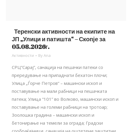
Теренски активности на екипите на
ЈП „Улици и патишта“ – Скопје за
05.08.2026г.
Активности
By
Ana
СРЦ”Сарај”, санација на пешачки патеки со
прередување на припаднати бехатон плочи;
Улица „Ѓорче Петров“ – машински ископ и
поставување на мали рабници на пешачката
патека; Улица “101” во Волково, машински ископ и
поставување на големи рабници на тротоар;
Зоолошка градина – машински ископ и
бетонирање на темели за ограда; Градски
сообраќајници, санација на оштетени заштитни…