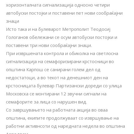
хоризонталната сигнализација односно четири
автобуски постојки и поставени пет нови сообраќајни
знаци
Исто така и на булеварот Метрополит Теодосиј
Гологанов обележани се осум автобуски постојки и
поставени три нови сообраќајни знаци.
При извршената контрола и обиколка на светлосна
сигнализација на семафоризирани крстосници во
општина Карпош се санирани голем дел од
недостатоци, а во текот на денешниот ден на
крстосницата булевар Партизански дореди со улица
Московска се монтирани 12 звучни сигнали на
семафорите за лица со нарушен вид.
Со завршувањето на работната акција во оваа
општина, екипите продолжуваат со извршување на
работни активнсоти од наредната недела во општина