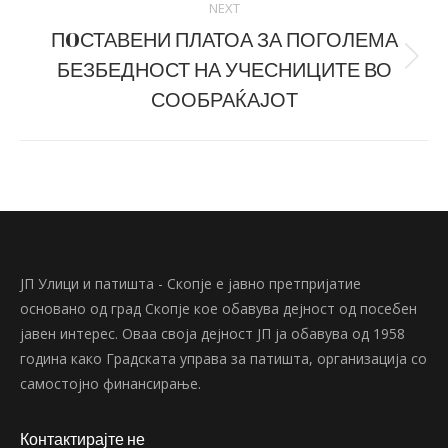
NEXT
ПOСТАВЕНИ ПЛАТОА ЗА ПОГОЛЕМА
БЕЗБЕДНОСТ НА УЧЕСНИЦИТЕ ВО
Next
post:
СООБРАЌАЈОТ
ЈП Улици и патишта - Скопје е јавно претпријатие
основано од град Скопје кое обавува дејност од посебен
јавен интерес. Оваа своја дејност ЈП ја обавува од 1958
година како Градската управа за патишта, организација со
самостојно финансирање.
Контактирајте не