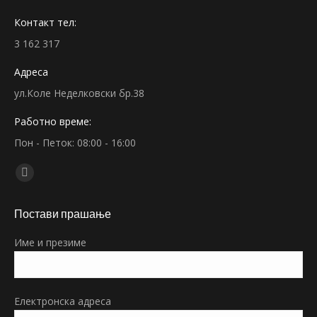
Контакт тел:
3 162 317
Адреса
ул.Коле Неделковски бр.38
Работно време:
Пон - Петок: 08:00 - 16:00
Find us on:
Facebook
page
Постави прашање
opens
in
Име и презиме
new
window
Електронска адреса