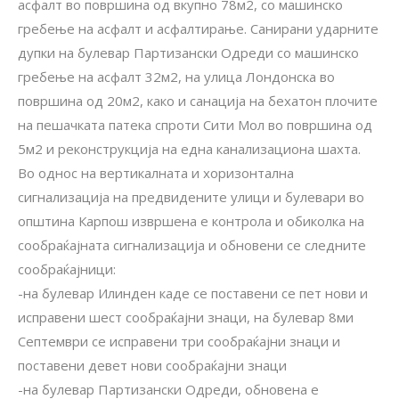
асфалт во површина од вкупно 78м2, со машинско
гребење на асфалт и асфалтирање. Санирани ударните
дупки на булевар Партизански Одреди со машинско
гребење на асфалт 32м2, на улица Лондонска во
површина од 20м2, како и санација на бехатон плочите
на пешачката патека спроти Сити Мол во површина од
5м2 и реконструкција на една канализациона шахта.
Во однос на вертикалната и хоризонтална
сигнализација на предвидените улици и булевари во
општина Карпош извршена е контрола и обиколка на
сообраќајната сигнализација и обновени се следните
сообраќајници:
-на булевар Илинден каде се поставени се пет нови и
исправени шест сообраќајни знаци, на булевар 8ми
Септември се исправени три сообраќајни знаци и
поставени девет нови сообраќајни знаци
-на булевар Партизански Одреди, обновена е