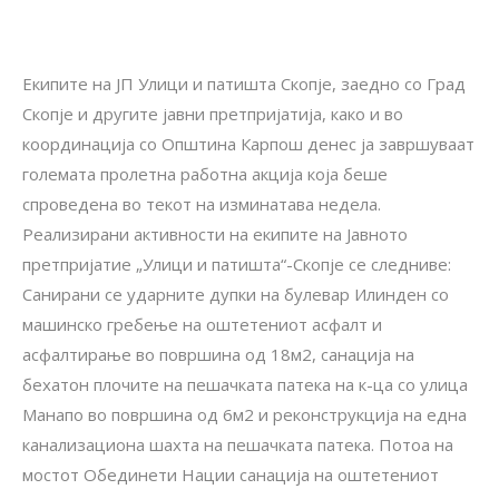
Екипите на ЈП Улици и патишта Скопје, заедно со Град
Скопје и другите јавни претпријатија, како и во
координација со Општина Карпош денес ја завршуваат
големата пролетна работна акција која беше
спроведена во текот на изминатава недела.
Реализирани активности на екипите на Јавното
претпријатие „Улици и патишта“-Скопје се следниве:
Санирани се ударните дупки на булевар Илинден со
машинско гребење на оштетениот асфалт и
асфалтирање во површина од 18м2, санација на
бехатон плочите на пешачката патека на к-ца со улица
Манапо во површина од 6м2 и реконструкција на една
канализациона шахта на пешачката патека. Потоа на
мостот Обединети Нации санација на оштетениот