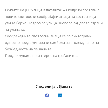
Екипите на ЈП “Улици и патишта” – Скопје ги поставија
новите светлосни сообраќајни знаци на крстосница
улица Ѓорче Петров со улица Знеполе од двете страни
на улицата.
Сообраќајните светлосни знаци се со пиктограми,
односно предефинирани симболи за зголемување на
безбедноста на пешаците.
Продолжуваме во интерес на граѓаните…
Сподели ја објавата
Share
Share
on
on