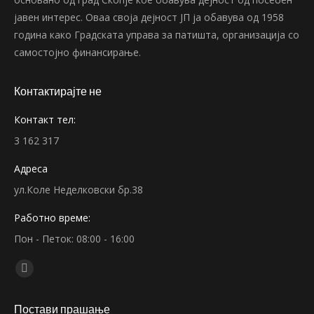
јавен интерес. Оваа своја дејност ЈП ја обавува од 1958
година како Градската управа за патишта, организација со
самостојно финансирање.
Контактирајте не
Контакт тел:
3 162 317
Адреса
ул.Коле Неделковски бр.38
Работно време:
Пон - Петок: 08:00 - 16:00
Find us on:
Facebook
page
Постави прашање
opens