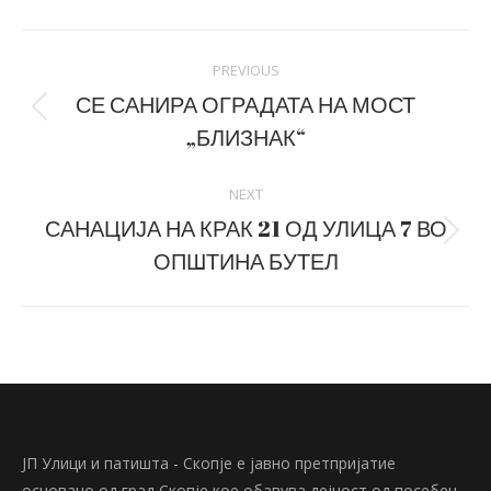
Facebook
LinkedIn
Post
PREVIOUS
navigation
СЕ САНИРА ОГРАДАТА НА МОСТ
Previous
„БЛИЗНАК“
post:
NEXT
САНАЦИЈА НА КРАК 21 ОД УЛИЦА 7 ВО
Next
ОПШТИНА БУТЕЛ
post:
ЈП Улици и патишта - Скопје е јавно претпријатие
основано од град Скопје кое обавува дејност од посебен