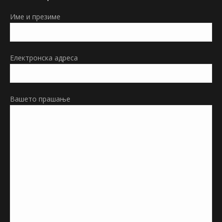
in
Име и презиме
new
window
Електронска адреса
Вашето прашање