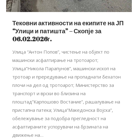
Тековни активности на екипите на ЈП
“Улици и патишта” – Скопје за
06.02.2026г.
Улица “Антон Попов”, чистење на објект по
машински aсфалтирање на тротоарот;
Улица”Никола Парапунов”, машински ископ на
тротоар и прередување на пропаднати бехатон
плочи на дел од тротоарот; Министерство за
транспорт и врски во близина на
плоштад”Карпошово Востание”, рашалување на
пристапна патека; Улица”Македонска Војска”,
обележување за подобра прегледност на
асфалтираните успорувачи на брзината на
движење на…