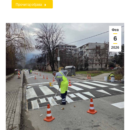
Прочитај објава
Фев
6
2026