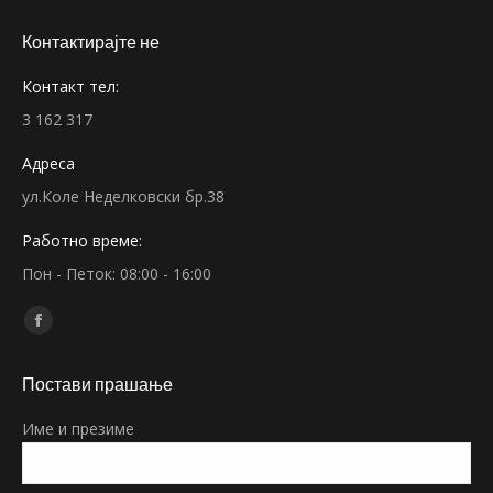
Контактирајте не
Контакт тел:
3 162 317
Адреса
ул.Коле Неделковски бр.38
Работно време:
Пон - Петок: 08:00 - 16:00
Find us on:
Facebook
page
Постави прашање
opens
in
Име и презиме
new
window