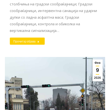
столбчиња на градски сообраќајници; Градски
сообраќајници, интервентна санација на ударни
дупки со ладна асфалтна маса; Градски
сообраќајници, контрола и обиколка на
вертикална сигнализација…
Прочитај објава
Фев
9
2026