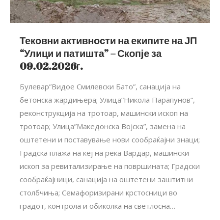
Тековни активности на екипите на ЈП
“Улици и патишта” – Скопје за
09.02.2026г.
Булевар”Видое Смилевски Бато”, санација на
бетонска жардињера; Улица”Никола Парапунов”,
реконструкција на тротоар, машински ископ на
тротоар; Улица”Македонска Војска”, замена на
оштетени и поставување нови сообраќајни знаци;
Градска плажа на кеј на река Вардар, машински
ископ за ревитализирање на површината; Градски
сообраќајници, санација на оштетени заштитни
столбчиња; Семафоризирани крстосници во
градот, контрола и обиколка на светлосна…