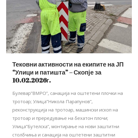
Тековни активности на екипите на ЈП
“Улици и патишта” – Скопје за
10.02.2026г.
Булевар”ВMРО”, санација на оштетени плочки на
тротоар; Улица”Никола Парапунов”,
реконструкција на тротоар, машински ископ на
тротоар и прередување на бехатон плочи;
Улица”Бутелска”, монтирање на нови заштитни
столбчиња и санација на оштетени заштитни