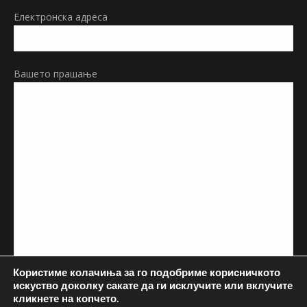
Електронска адреса
Вашето прашање
Користиме колачиња за го подобриме корисничкото
искуство доколку сакате да ги исклучите или вклучите
кликнете на копчето.