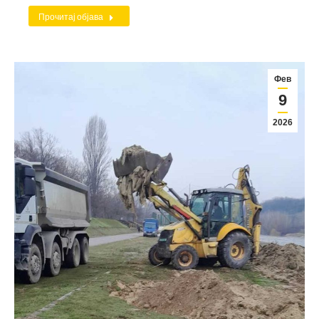
Прочитај објава
Фев
9
2026