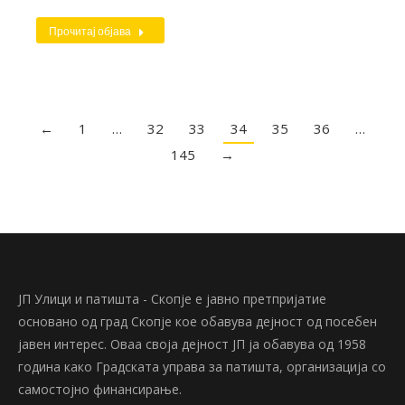
Прочитај објава
←
1
…
32
33
34
35
36
…
145
→
ЈП Улици и патишта - Скопје е јавно претпријатие
основано од град Скопје кое обавува дејност од посебен
јавен интерес. Оваа своја дејност ЈП ја обавува од 1958
година како Градската управа за патишта, организација со
самостојно финансирање.