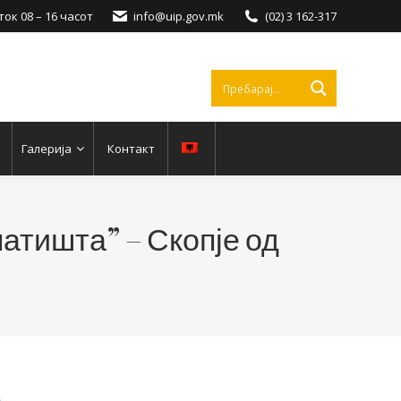
ок 08 – 16 часот
info@uip.gov.mk
(02) 3 162-317
Галерија
Контакт
патишта” – Скопје од