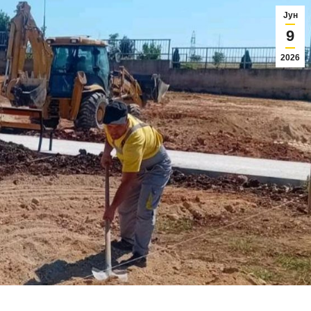
Јун
9
2026