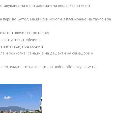
оставување на мали рабници на пешачка патека и
 парк во Бутел, машински ископи и планирање на тампон за
ехатон плочи на тротоари;
и заштитни столбчиња;
а вегетација од косини;
ла и обиколка (санација на дефекти на семафори и
а вертикална сигнализација и ноќно обележување на