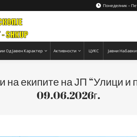
Понеделник – Пет
и Од Јавен Карактер
Активности
ЦУКС
Јавни Набавки
 на екипите на ЈП “Улици и 
09.06.2026г.