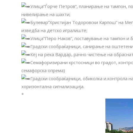
Улица”Ѓорче Петров”, планирање на тампон, п
нивелирање на шахти;
Булевар”Христијан Тодоровски Карпош” на Мега
изведба на детско игралиште;
Улица”Перо Наков”, поставување на тампон и б
Градски сообраќајници, санирање на оштетен
Кеј на река Вардар, рачно чистење на обраснат
Семафоризирани крстосници во градот, контро
семафорска опрема)
Градски сообраќајници, обиколка и контрола н
хоризонтална сигнализација.
*