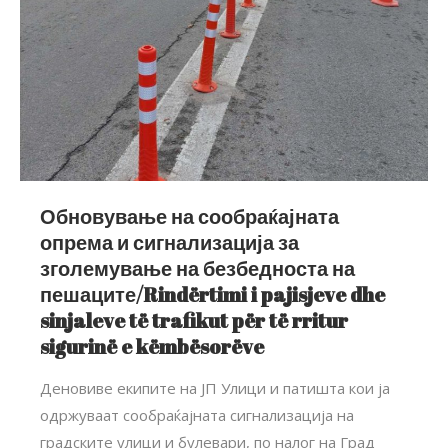
Обновување на сообраќајната
опрема и сигнализација за
зголемување на безбедноста на
пешаците/Rindërtimi i pajisjeve dhe
sinjaleve të trafikut për të rritur
sigurinë e këmbësorëve
Деновиве екипите на ЈП Улици и патишта кои ја
одржуваат сообраќајната сигнализација на
градските улици и булевари, по налог на Град