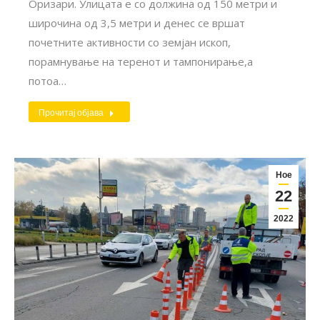
Оризари. Улицата е со должина од 150 метри и
широчина од 3,5 метри и денес се вршат
почетните активности со земјан ископ,
порамнување на теренот и тампонирање,а
потоа…
Прочитај објава
Ное
22
2022