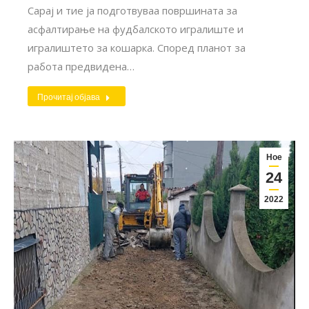
Сарај и тие ја подготвуваа површината за
асфалтирање на фудбалското игралиште и
игралиштето за кошарка. Според планот за
работа предвидена…
Прочитај објава
Ное
24
2022