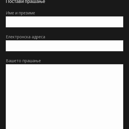
Постави прашање
opens
in
Име и презиме
new
window
Електронска адреса
Вашето прашање