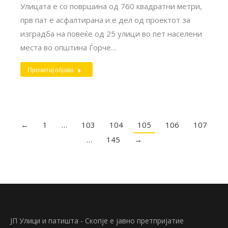
Улицата е со површина од 760 квадратни метри,
прв пат е асфалтирана и е дел од проектот за
изградба на повеќе од 25 улици во пет населени
места во општина Ѓорче…
Прочитај објава
←
1
…
103
104
105
106
107
…
145
→
ЈП Улици и патишта - Скопје е јавно претпријатие