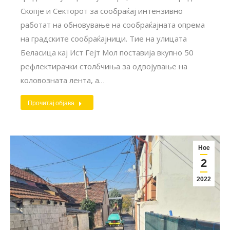
Скопје и Секторот за сообраќај интензивно
работат на обновување на сообраќајната опрема
на градските сообраќајници. Тие на улицата
Беласица кај Ист Гејт Мол поставија вкупно 50
рефлектирачки столбчиња за одвојување на
коловозната лента, а…
Прочитај објава
Ное
2
2022