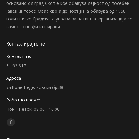
основано од град Скопје кое обавува дејност од посебен
јавен интерес. Оваа своја дејност ЈП ја обавува од 1958
година како Градската управа за патишта, организација со
самостојно финансирање.
Контактирајте не
Контакт тел:
3 162 317
Адреса
ул.Коле Неделковски бр.38
Работно време:
Пон - Петок: 08:00 - 16:00
Find us on:
Facebook
page