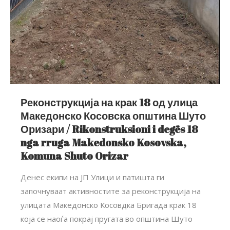
Реконструкција на крак 18 од улица
Македонско Косовска општина Шуто
Оризари / Rikonstruksioni i degës 18
nga rruga Makedonsko Kosovska,
Komuna Shuto Orizar
Денес екипи на ЈП Улици и патишта ги
започнуваат активностите за реконструкција на
улицата Македонско Косовдка Бригада крак 18
која се наоѓа покрај пругата во општина Шуто