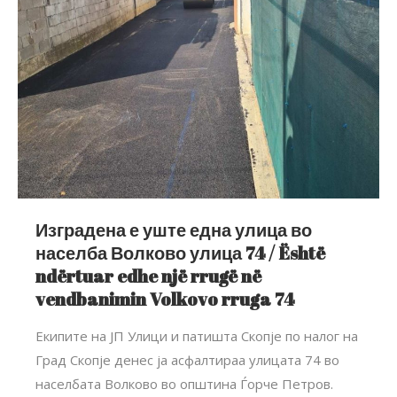
Изградена е уште една улица во
населба Волково улица 74 / Është
ndërtuar edhe një rrugë në
vendbanimin Volkovo rruga 74
Екипите на ЈП Улици и патишта Скопје по налог на
Град Скопје денес ја асфалтираа улицата 74 во
населбата Волково во општина Ѓорче Петров.