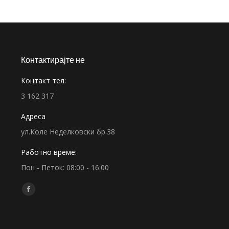
Контактирајте не
Контакт тел:
3 162 317
Адреса
ул.Коле Неделковски бр.38
Работно време:
Пон - Петок: 08:00 - 16:00
Find us on:
Facebook
page
opens