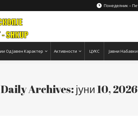
Понеделник – Пет
и Од Јавен Карактер
Активности
ЦУКС
Јавни Набавки
Daily Archives:
јуни 10, 2026