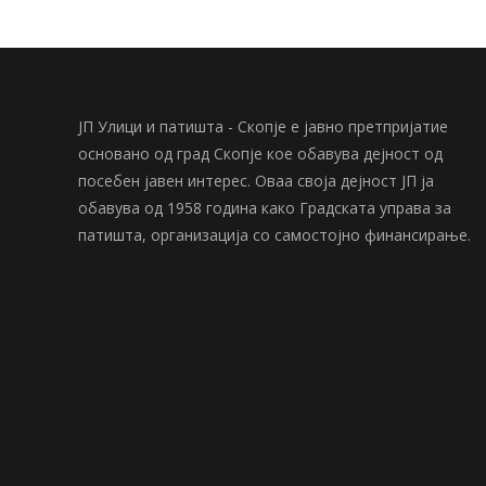
ЈП Улици и патишта - Скопје е јавно претпријатие
основано од град Скопје кое обавува дејност од
посебен јавен интерес. Оваа своја дејност ЈП ја
обавува од 1958 година како Градската управа за
патишта, организација со самостојно финансирање.