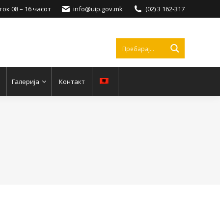
ок 08 – 16 часот
info@uip.gov.mk
(02) 3 162-317
Галерија
Контакт