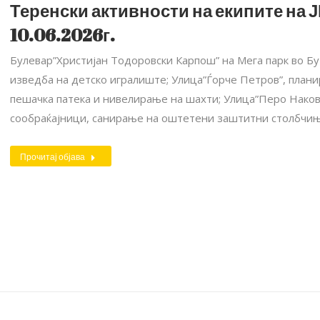
Теренски активности на екипите на Ј
10.06.2026г.
Булевар”Христијан Тодоровски Карпош” на Мега парк во Бу
изведба на детско игралиште; Улица”Ѓорче Петров”, план
пешачка патека и нивелирање на шахти; Улица”Перо Наков”
сообраќајници, санирање на оштетени заштитни столбчиња
Прочитај објава