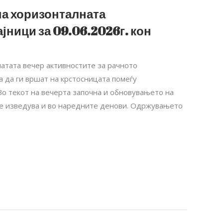
на хоризонталната
јници за 09.06.2026г. кон
инатата вечер активностите за рачното
 да ги вршат на крстосницата помеѓу
Во текот на вечерта започна и обновувањето на
 се изведува и во наредните денови. Одржувањето