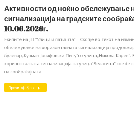
Активности од ноќно обележување 
сигнализација на градските сообраќа
10.06.2026г.
Екипите на ЈП “Улици и патишта” – Скопје во текот на изм
обележување на хоризонталната сигнализација продолжија
булевар„Кузман Јосифовски Питу”со улица„Никола Карев“. 
хоризонталната сигнализација на улица”Беласица” кое ќе
на сообраќајната…
Прочитај објава