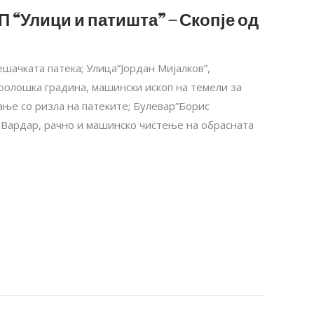
П “Улици и патишта” – Скопје од
шачката патека; Улица”Јордан Мијалков”,
оолошка градина, машински ископ на темели за
ње со ризла на патеките; Булевар”Борис
а Вардар, рачно и машинско чистење на обрасната