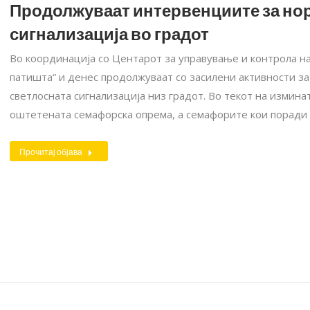
Продолжуваат интервенциите за но
сигнализација во градот
Во координација со Центарот за управување и контрола на
патишта“ и денес продолжуваат со засилени активности з
светлосната сигнализација низ градот. Во текот на измина
оштетената семафорска опрема, а семафорите кои поради
Прочитај објава