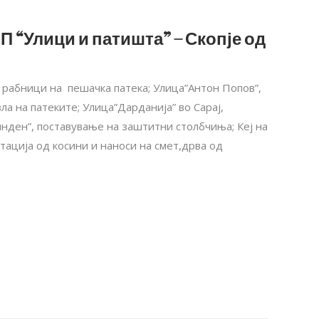
П “Улици и патишта” – Скопје од
 рабници на пешачка патека; Улица”Антон Попов”,
а на патеките; Улица”Дарданија” во Сарај,
нден”, поставување на заштитни столбчиња; Кеј на
тација од косини и наноси на смет,дрва од