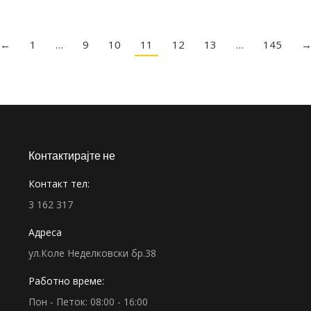
←
1
…
9
10
11
12
13
…
145
Контактирајте не
Контакт тел:
3 162 317
Адреса
ул.Коле Неделковски бр.38
Работно време:
Пон - Петок: 08:00 - 16:00