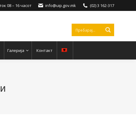
ок 08 – 16 часот
info@uip.gov.mk
(02) 3 162-317
Галерија
Контакт
ти