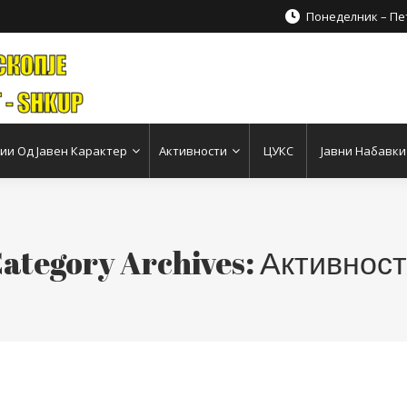
Понеделник – Пет
и Од Јавен Карактер
Активности
ЦУКС
Јавни Набавки
ategory Archives:
Активнос