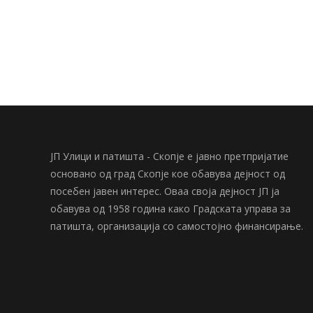
ЈП Улици и патишта - Скопје е јавно претпријатие
основано од град Скопје кое обавува дејност од
посебен јавен интерес. Оваа своја дејност ЈП ја
обавува од 1958 година како Градската управа за
патишта, организација со самостојно финансирање.