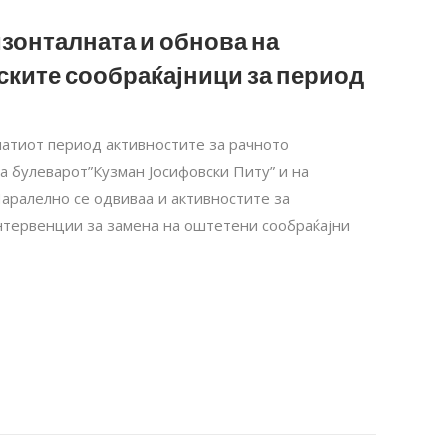
зонталната и обнова на
ските сообраќајници за период
инатиот период активностите за рачното
а булеварот”Кузман Јосифовски Питу” и на
аралелно се одвиваа и активностите за
нтервенции за замена на оштетени сообраќајни