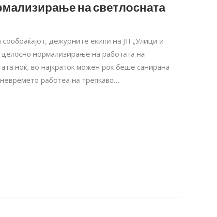
рмализирање на светлосната
 сообраќајот, дежурните екипи на ЈП „Улици и
а целосно нормализирање на работата на
тата ноќ, во најкраток можен рок беше санирана
 невремето работеа на трепкаво…