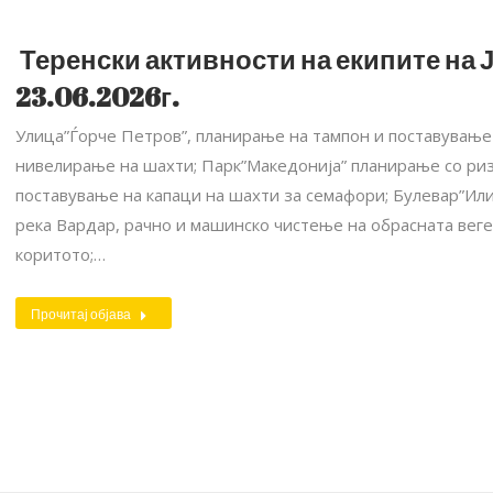
Теренски активности на екипите на Ј
23.06.2026г.
Улица”Ѓорче Петров”, планирање на тампон и поставување
нивелирање на шахти; Парк”Македонија” планирање со ризл
поставување на капаци на шахти за семафори; Булевар”Или
река Вардар, рачно и машинско чистење на обрасната веге
коритото;…
Прочитај објава