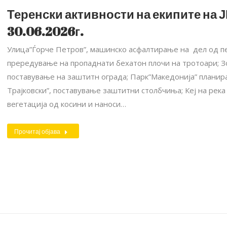
Теренски активности на екипите на Ј
30.06.2026г.
Улица”Ѓорче Петров”, машинско асфалтирање на дел од пе
прередување на пропаднати бехатон плочи на тротоари; З
поставување на заштитн ограда; Парк”Македонија” планира
Трајковски”, поставување заштитни столбчиња; Кеј на рек
вегетација од косини и наноси…
Прочитај објава