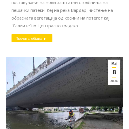
поставување на нови заштитни столбчиња на
пешачки патеки; Кеј на река Вардар, чистење на
обрасната вегетација од косини на потегот кај
“Галиите”во Централно градско…
Прочитај објава
Мај
8
2026