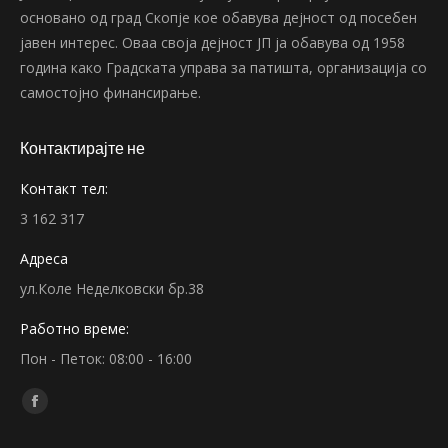
основано од град Скопје кое обавува дејност од посебен
јавен интерес. Оваа своја дејност ЈП ја обавува од 1958
година како Градската управа за патишта, организација со
самостојно финансирање.
Контактирајте не
Контакт тел:
3 162 317
Адреса
ул.Коле Неделковски бр.38
Работно време:
Пон - Петок: 08:00 - 16:00
Find us on:
Facebook
page