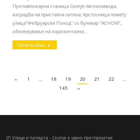
Противпожарна станица Скопје-Автокоманда,
изградба на пристапна патека; Крстосница помеѓу
улица”Фебруарски Поход” со булевар “АСНОМ”,
обележување на хоризонтална…
Прочитај објава
←
1
…
18
19
20
21
22
…
145
→
ЈП Улици и патишта - Скопје е јавно претпријатие