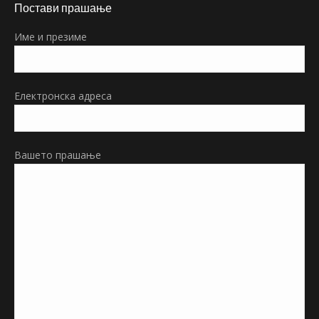
Постави прашање
opens
in
Име и презиме
new
window
Електронска адреса
Вашето прашање