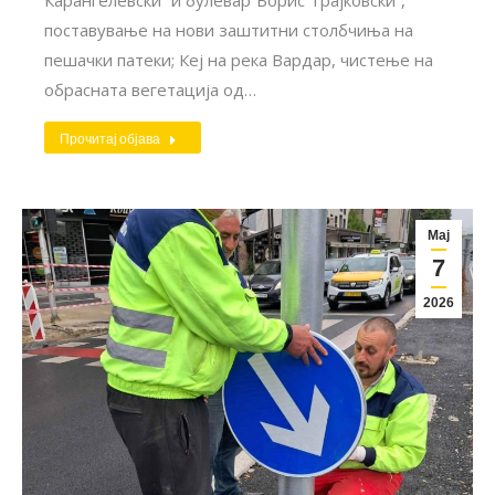
поставување на нови заштитни столбчиња на
пешачки патеки; Кеј на река Вардар, чистење на
обрасната вегетација од…
Прочитај објава
Мај
7
2026