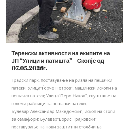
Теренски активности на екипите на
ЈП “Улици и патишта” – Скопје од
07.05.2026г.
Градски парк, поставување на ризла на пешачки
патеки; Улица”Ѓорче Петров”, машински ископи на
пешачка патека; Улица”Перо Наков”, спуштање на
големи рабници на пешачки патеки;
Булевар”Александар Македонски”, ископ на стопи
за семафори; Булевар”Борис Трајковски”,
поставување на нови заштитни столбчиња;