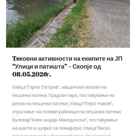
Teковни активности на екипите на ЈП
“Улици и патишта” – Скопје од
08.05.2026г.
Улица”Ѓорче Петров”, машински ископи на
пешачка патека; Градски парк, поставување на
ризла на пешачки патеки; Улица”Перо Наков”,
спуштање на големи рабници на пешачки патеки;
Булевар”Александар Македонски”, поставување
на шахти и цефки за семафори; Улица”Васко
Карангелевски” и булевар”Борис Трајковски”,