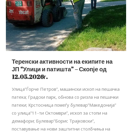
Теренски активности на екипите на
ЈП “Улици и патишта” – Скопје од
12.05.2026г.
Улица”Ѓорче Петров”, машински ископ на пешачка
патека; Градски парк, обнова со ризла на пешачки
патеки; Крстосница помеѓу булевар”Македонија”
со улица”11-ти Октомври”, ископ за стопи на
демафори; Булевар”Борис Трајковски”,
поставување на нови заштитни столбчиња на