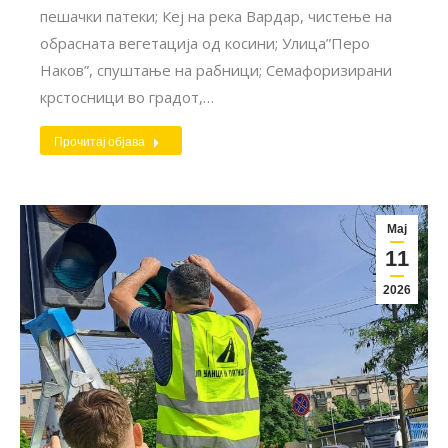
пешачки патеки; Кеј на река Вардар, чистење на
обрасната вегетација од косини; Улица”Перо
Наков”, спуштање на рабници; Семафоризирани
крстосници во градот,…
Прочитај објава
Мај
11
2026