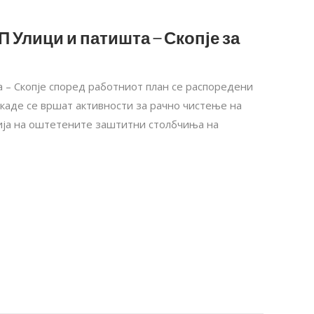
П Улици и патишта – Скопје за
 – Скопје според работниот план се распоредени
, каде се вршат активности за рачно чистење на
ција на оштетените заштитни столбчиња на