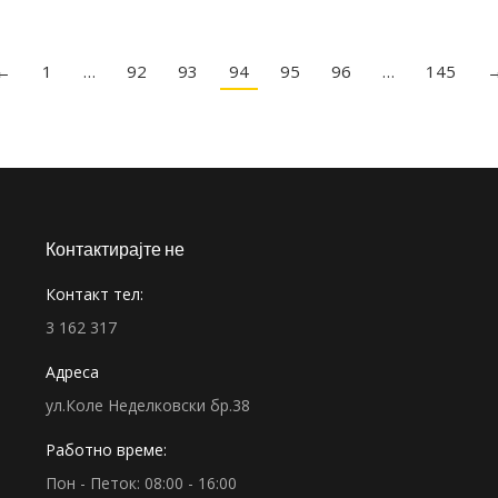
←
1
…
92
93
94
95
96
…
145
Контактирајте не
Контакт тел:
3 162 317
Адреса
ул.Коле Неделковски бр.38
Работно време:
Пон - Петок: 08:00 - 16:00