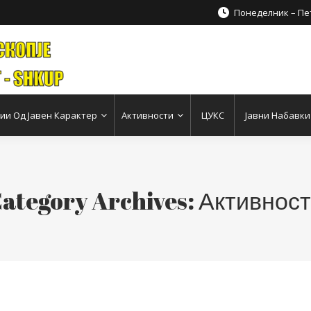
Понеделник – Пет
и Од Јавен Карактер
Активности
ЦУКС
Јавни Набавки
ategory Archives:
Активнос