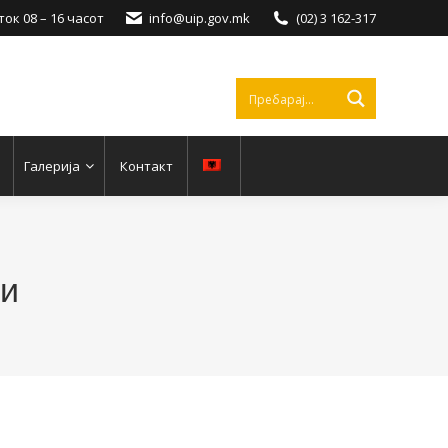
ок 08 – 16 часот
info@uip.gov.mk
(02) 3 162-317
Галерија
Контакт
ти