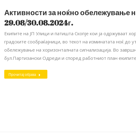
Активности за ноќно обележување н
29.08/30.08.2024г.
Екипите на ЈП Улици и патишта Скопје кои ја одржуваат хо
градските сообраќајници, во текот на изминатата ноќ до 
обележување на хоризонталната сигнализација. Во завршн
бул.Партизански Одреди и според работниот план екипите
Прочитај објава