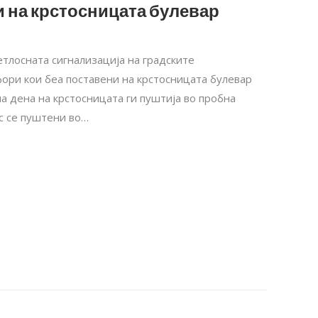
 на крстосницата булевар
етлосната сигнализација на градските
фори кои беа поставени на крстосницата булевар
 дена на крстосницата ги пуштија во пробна
с се пуштени во…