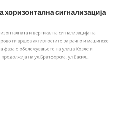
а хоризонтална сигнализација
ризонталната и вертикална сигнализација на
утрово ги вршеа активностите за рачно и машинско
а фаза е обележувањето на улица Козле и
 продолжија на ул.Братфорска, ул.Васил…