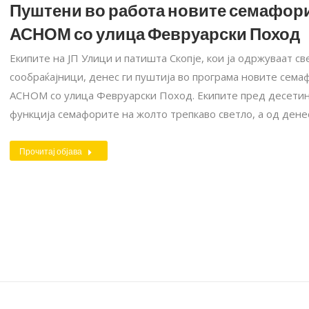
Пуштени во работа новите семафори
АСНОМ со улица Февруарски Поход
Екипите на ЈП Улици и патишта Скопје, кои ја одржуваат св
сообраќајници, денес ги пуштија во програма новите сема
АСНОМ со улица Февруарски Поход. Екипите пред десетина
функција семафорите на жолто трепкаво светло, а од дене
Прочитај објава