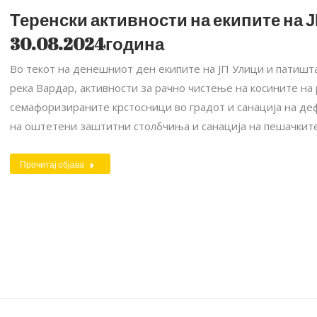
Теренски активности на екипите на Ј
30.08.2024година
Во текот на денешниот ден екипите на ЈП Улици и патишта
река Вардар, активности за рачно чистење на косините на 
семафоризираните крстосници во градот и санација на деф
на оштетени заштитни столбчиња и санација на пешачкит
Прочитај објава