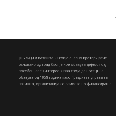
ЈП Улици и патишта - Скопје е јавно претпријатие
основано од град Скопје кое обавува дејност од
посебен јавен интерес. Оваа своја дејност ЈП ја
обавува од 1958 година како Градската управа за
патишта, организација со самостојно финансирање.