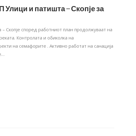
П Улици и патишта – Скопје за
 – Скопје според работниот план продолжуваат на
реката. Контролата и обиколка на
екти на семафорите . Активно работат на санација
е…