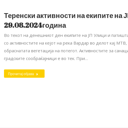
Теренски активности на екипите на Ј
29.08.2024година
Во текот на денешниот ден екипите на ЈП Улици и патишта
со активностите на кејот на река Вардар во делот кај МТВ
обраснатата вегетација на потегот. Активностите за сана
градските сообраќајници е во тек. При…
Прочитај објава