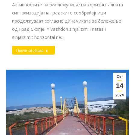
Активностите за обележување на хоризонталната
сигнализација на градските сообраќајници
продолжуваат согласно динамиката за бележење
од Град Скопје. * Vazhdon sinjalizimi i natës i
sinjalizimit horizontal në…
Прочитај објава
Окт
14
2024