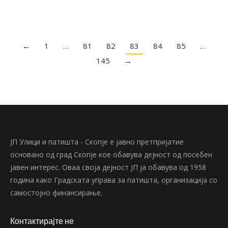
←
1
…
81
82
83
84
85
…
145
→
ЈП Улици и патишта - Скопје е јавно претпријатие
основано од град Скопје кое обавува дејност од посебен
јавен интерес. Оваа своја дејност ЈП ја обавува од 1958
година како Градската управа за патишта, организација со
самостојно финансирање.
Контактирајте не