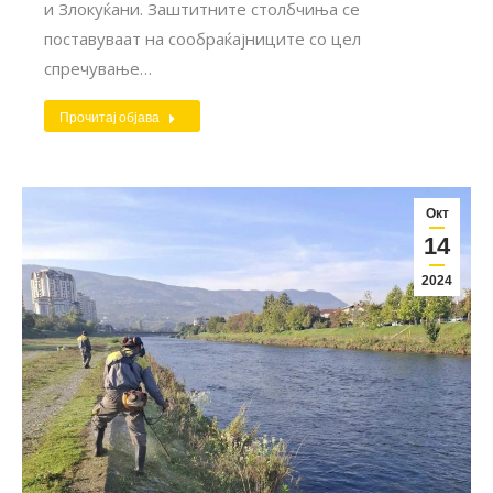
и Злокуќани. Заштитните столбчиња се
поставуваат на сообраќајниците со цел
спречување…
Прочитај објава
Окт
14
2024