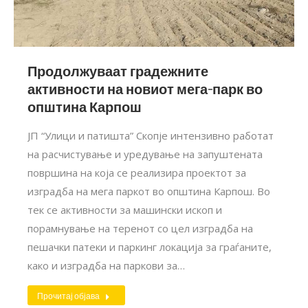
Продолжуваат градежните
активности на новиот мега-парк во
општина Карпош
ЈП “Улици и патишта” Скопје интензивно работат
на расчистување и уредување на запуштената
површина на која се реализира проектот за
изградба на мега паркот во општина Карпош. Во
тек се активности за машински ископ и
порамнување на теренот со цел изградба на
пешачки патеки и паркинг локација за граѓаните,
како и изградба на паркови за…
Прочитај објава