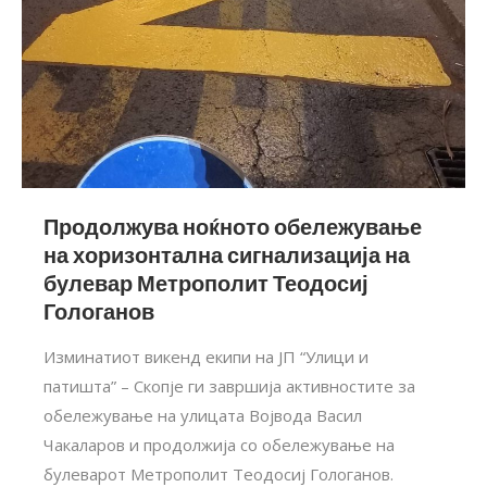
Продолжува ноќното обележување
на хоризонтална сигнализација на
булевар Метрополит Теодосиј
Гологанов
Изминатиот викенд екипи на ЈП “Улици и
патишта” – Скопје ги завршија активностите за
обележување на улицата Војвода Васил
Чакаларов и продолжија со обележување на
булеварот Метрополит Теодосиј Гологанов.