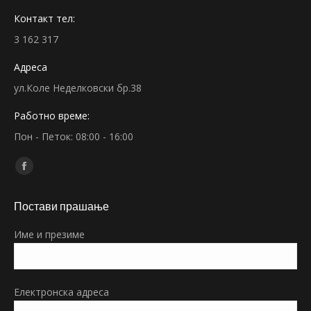
Контакт тел:
3 162 317
Адреса
ул.Коле Неделковски бр.38
Работно време:
Пон - Петок: 08:00 - 16:00
Find us on:
Facebook
page
Постави прашање
opens
in
Име и презиме
new
window
Електронска адреса