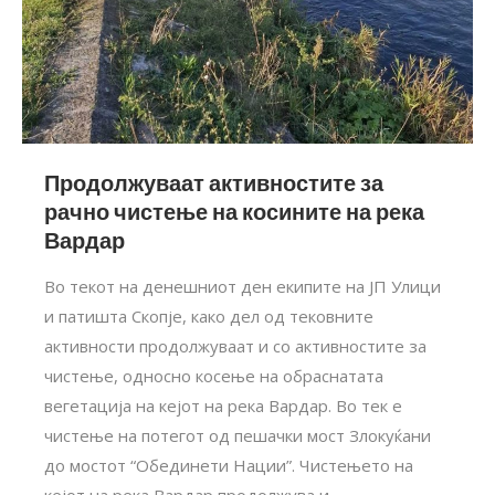
Продолжуваат активностите за
рачно чистење на косините на река
Вардар
Во текот на денешниот ден екипите на ЈП Улици
и патишта Скопје, како дел од тековните
активности продолжуваат и со активностите за
чистење, односно косење на обраснатата
вегетација на кејот на река Вардар. Во тек е
чистење на потегот од пешачки мост Злокуќани
до мостот “Обединети Нации”. Чистењето на
кејот на река Вардар продолжува и…