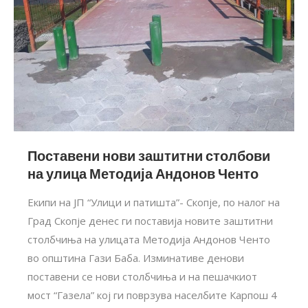
Поставени нови заштитни столбови
на улица Методија Андонов Ченто
Екипи на ЈП “Улици и патишта”- Скопје, по налог на
Град Скопје денес ги поставија новите заштитни
столбчиња на улицата Методија Андонов Ченто
во општина Гази Баба. Изминативе денови
поставени се нови столбчиња и на пешачкиот
мост “Газела” кој ги поврзува населбите Карпош 4