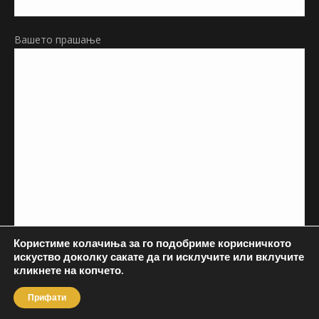
Вашето прашање
Користиме колачиња за го подобриме корисничкото
искуство доколку сакате да ги исклучите или вклучите
кликнете на копчето.
Прифати