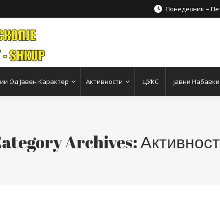
Понеделник – Пет
и Од Јавен Карактер
Активности
ЦУКС
Јавни Набавки
ategory Archives:
Активнос