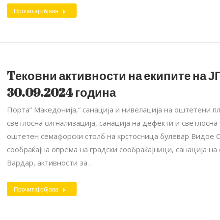
Прочитај објава
Tековни активности на екипите на ЈП
30.09.2024 година
Порта” Македонија,” санација и нивелација на оштетени 
светлосна сигнализација, санација на дефекти и светлосна
оштетен семафорски столб на крстосница булевар Видое 
сообраќајна опрема на градски сообраќајници, санација н
Вардар, активности за…
Прочитај објава