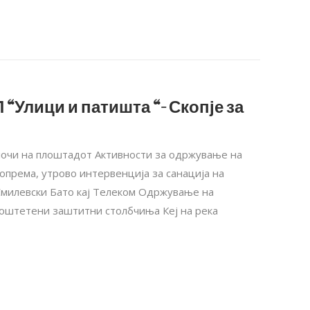
 “Улици и патишта “- Скопје за
плочи на плоштадот Активности за одржување на
 опрема, утрово интервенција за санација на
Смилевски Бато кај Телеком Одржување на
а оштетени заштитни столбчиња Кеј на река