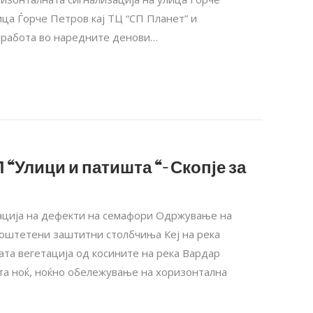
ца Ѓорче Петров кај ТЦ “СП Планет” и
а работа во наредните денови…
 “Улици и патишта “- Скопје за
нација на дефекти на семафори Одржување на
а оштетени заштитни столбчиња Кеј на река
ата вегетација од косините на река Вардар
та ноќ, ноќно обележување на хоризонтална