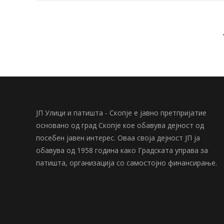
ЈП Улици и патишта - Скопје е јавно претпријатие
основано од град Скопје кое обавува дејност од
посебен јавен интерес. Оваа своја дејност ЈП ја
обавува од 1958 година како Градската управа за
патишта, организација со самостојно финансирање.