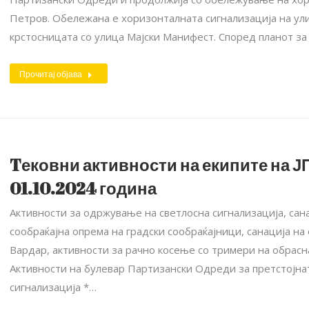
Петров. Обележана е хоризонталната сигнализација на ули
крстосницата со улица Мајски Манифест. Според планот з
Прочитај објава
Tековни активности на екипите на ЈП
01.10.2024 година
Активности за одржување на светлосна сигнализација, са
сообраќајна опрема на градски сообраќајници, санација н
Вардар, активности за рачно косење со тримери на обрасн
Активности на булевар Партизански Одреди за претстојна
сигнализација *…