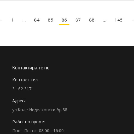
←
1
…
84
85
86
87
88
…
145
Контактирајте не
Контакт тел:
3 162 317
Адреса
ул.Коле Неделковски бр.38
Работно време:
Пон - Петок: 08:00 - 16:00