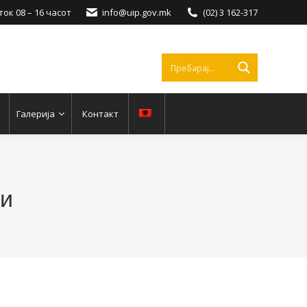
ок 08 – 16 часот
info@uip.gov.mk
(02) 3 162-317
Галерија
Контакт
ти