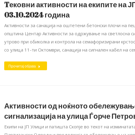
Tековни активности на екипите на ЈП
03.10.2024 година
Активности за санација на оштетени бетонски плочи на пе
општина Центар Активности за одржување на светлосна си
утрово при обиколка и контрола на семафоризирани крсто
со улица 11-ти Октомври, санација на сигнален кабел на
Прочитај објава
Активности од ноќното обележувањ
сигнализација на улица Ѓорче Петро
Екипи на ЈП Улици и патишта Скопје во текот на измината
Партизански Одреди и продолжија со обележување на хор