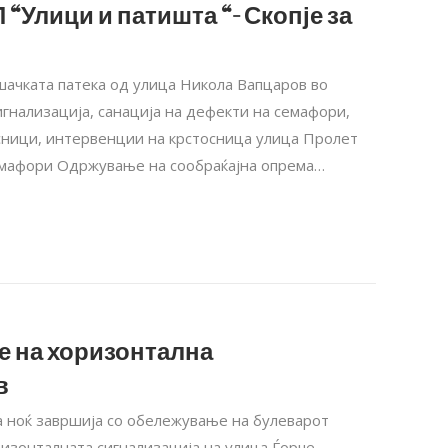
 “Улици и патишта “- Скопје за
шачката патека од улица Никола Вапцаров во
гнализација, санација на дефекти на семафори,
сници, интервенции на крстосница улица Пролет
 семафори Одржување на сообраќајна опрема…
е на хоризонтална
в
та ноќ завршија со обележување на булеварот
изонталната сигнализација на улица Ѓорче