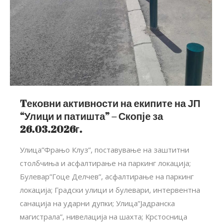
Tековни активности на екипите на ЈП
“Улици и патишта” – Скопје за
26.03.2026г.
Улица”Фрањо Клуз”, поставување на заштитни
столбчиња и асфалтирање на паркинг локација;
Булевар”Гоце Делчев”, асфалтирање на паркинг
локација; Градски улици и булевари, интервентна
санација на ударни дупки; Улица”Јадранска
магистрала”, нивелација на шахта; Крстосница