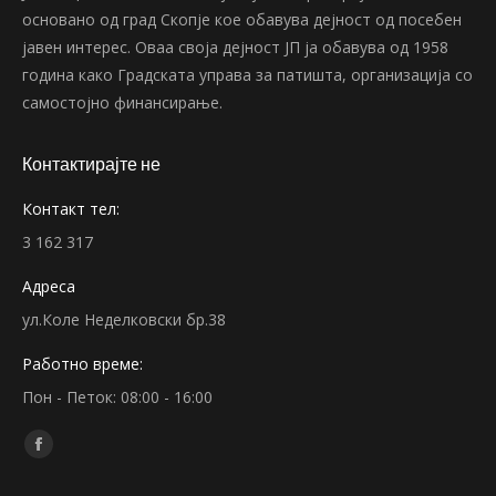
основано од град Скопје кое обавува дејност од посебен
јавен интерес. Оваа своја дејност ЈП ја обавува од 1958
година како Градската управа за патишта, организација со
самостојно финансирање.
Контактирајте не
Контакт тел:
3 162 317
Адреса
ул.Коле Неделковски бр.38
Работно време:
Пон - Петок: 08:00 - 16:00
Find us on:
Facebook
page