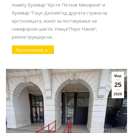
помеѓу булевар “Крсте Петков Мисирков” и
булевар “Гоце Делчев”од другата страна на
крстосницата, ископ за поставување на
семафорски шахти; Улица”Перо Наков”,
реконструкција на…
Прочитај објава
Мар
25
2026