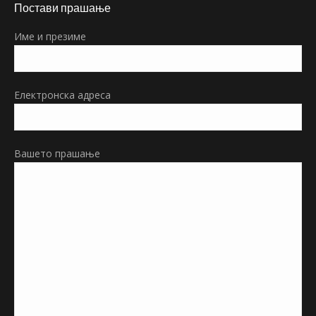
Постави прашање
opens
in
Име и презиме
new
window
Електронска адреса
Вашето прашање