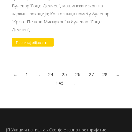
Булевар”Гоце Делчев”, машински ископ на
паркинг локација; Крстосница помеѓу булевар
“Крсте Петков Мисирков” и булевар “Гоце
Делчев”,…
Прочитај објава
←
1
…
24
25
26
27
28
…
145
→
ЈП Улици и патишта - Скопје е јавно претпријатие