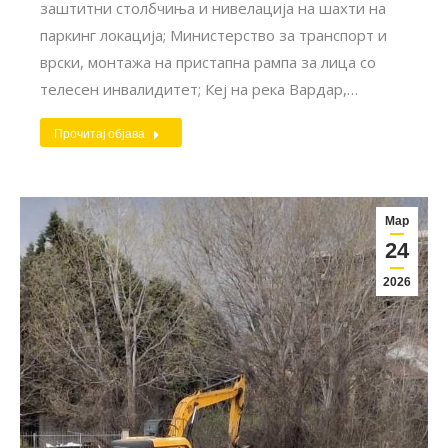
заштитни столбчиња и нивелација на шахти на
паркинг локација; Министерство за транспорт и
врски, монтажа на пристапна рампа за лица со
телесен инвалидитет; Кеј на река Вардар,…
Прочитај објава
Мар
24
2026