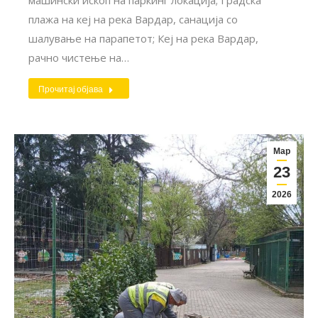
плажа на кеј на река Вардар, санација со
шалување на парапетот; Кеј на река Вардар,
рачно чистење на…
Прочитај објава
Мар
23
2026