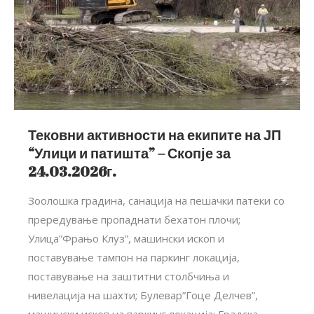
Тековни активности на екипите на ЈП
“Улици и патишта” – Скопје за
24.03.2026г.
Зоолошка градина, санација на пешачки патеки со
прередување пропаднати бехатон плочи;
Улица”Фрањо Клуз”, машински ископ и
поставување тампон на паркинг локација,
поставување на заштитни столбчиња и
нивелација на шахти; Булевар”Гоце Делчев”,
машински ископ на паркинг локација; Градска