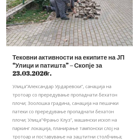
Тековни активности на екипите на ЈП
“Улици и патишта” – Скопје за
23.03.2026г.
Улица”Александар Урдаревски”, санација на
тротоар со прередување пропаднати бехатон
плочи; Зоолошка градина, санација на пешачки
патеки со прередување пропаднати бехатон
плочи; Улица”Фрањо Клуз”, машински ископ на
паркинг локација, планирање тампонски слој на
тротоар и поставување на заштитни столбчиња;