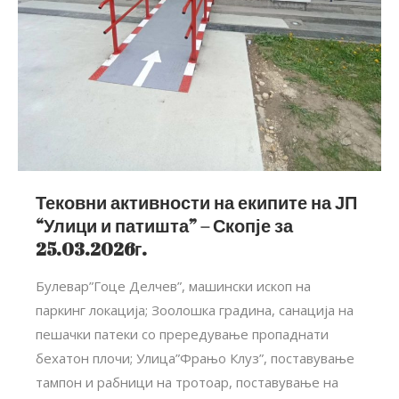
Тековни активности на екипите на ЈП
“Улици и патишта” – Скопје за
25.03.2026г.
Булевар”Гоце Делчев”, машински ископ на
паркинг локација; Зоолошка градина, санација на
пешачки патеки со прередување пропаднати
бехатон плочи; Улица”Фрањо Клуз”, поставување
тампон и рабници на тротоар, поставување на