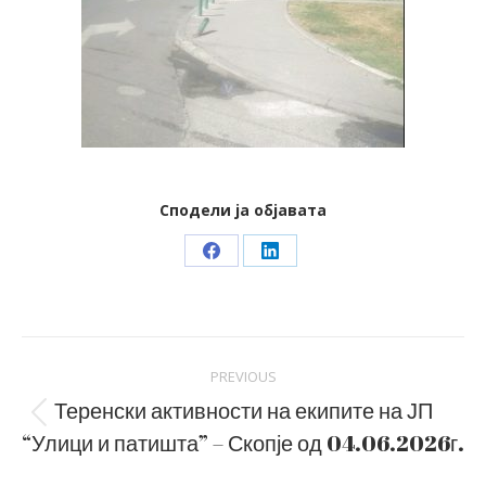
Сподели ја објавата
Share
Share
on
on
Facebook
LinkedIn
Post
PREVIOUS
navigation
Теренски активности на екипите на ЈП
Previous
“Улици и патишта” – Скопје од 04.06.2026г.
post: