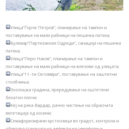
Улица”Ѓорче Петров”, планирање на тампон и
поставување на мали рабници на пешачка патека;
Булевар”Партизански Одреди”, санација на пешачка
патека;
Улица”Перо Наков”, планирање на тампон и
поставување на мали рабници на влезови од улицата;
Улица”11-ти Октомври”, поставување на заштитни
столбчиња;
Зоолошка градина, прередување на оштетени
бехатон плочи;
Кеј на река Вардар, рачно чистење на обрасната
вегетација од косини;
Семафоризирани крстосници во градот, контрола и
обиколка (санација на дефекти на семафори и