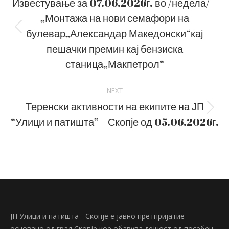
navigation
Известување за 07.06.2026г. во /недела/ –
„Монтажа на нови семафори на
булевар„Александар Македонски“кај
Previous
post:
пешачки премин кај бензиска
станица„Макпетрол“
NEXT
Теренски активности на екипите на ЈП
Next
“Улици и патишта” – Скопје од 05.06.2026г.
post:
ЈП Улици и патишта - Скопје е јавно претпријатие
основано од град Скопје кое обавува дејност од посебен