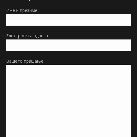
in
Име и презиме
new
window
Електронска адреса
Вашето прашање