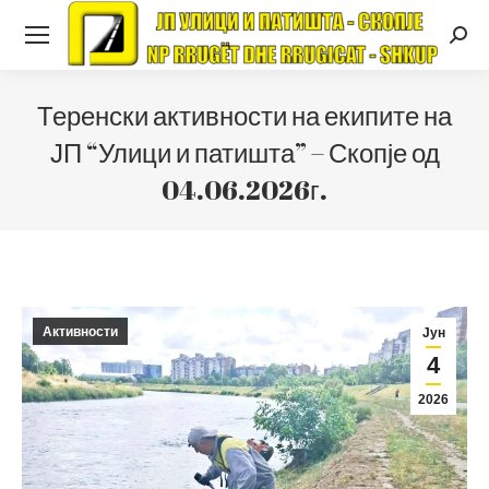
Searc
Теренски активности на екипите на
ЈП “Улици и патишта” – Скопје од
04.06.2026г.
Активности
Јун
4
2026