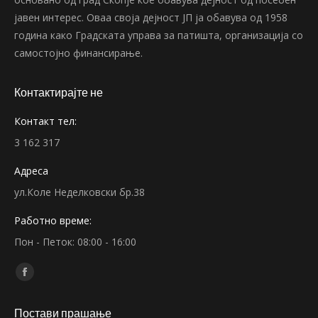
јавен интерес. Оваа своја дејност ЈП ја обавува од 1958
година како Градската управа за патишта, организација со
самостојно финансирање.
Контактирајте не
Контакт тел:
3 162 317
Адреса
ул.Коле Неделковски бр.38
Работно време:
Пон - Петок: 08:00 - 16:00
Find us on:
Facebook
page
Постави прашање
opens