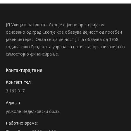
ЈП Улици и патишта - Скопје е јавно претпријатие
основано од град Скопје кое обавува дејност од посебен
јавен интерес. Оваа своја дејност ЈП ја обавува од 1958
година како Градската управа за патишта, организација со
самостојно финансирање.
Контактирајте не
Контакт тел:
3 162 317
Адреса
ул.Коле Неделковски бр.38
Работно време: