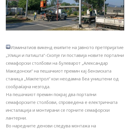
Изминатиов викенд екипите на Јавното претпријатие
„Улици и патишта“-Скопје ги поставија новите портални
семафорски столбови на булеварот „Александар
Македонски“ на пешачкиот премин кај бензиската
станица „Макпетрол“ кои неодамна беа уништени од
сообраќајна незгода.
На пешачкиот премин покрај два портални
семафорските столбови, спроведена е електричната
инсталација и монтирани се горните семафорски
лантерни.
Во наредните денови следува монтажа на