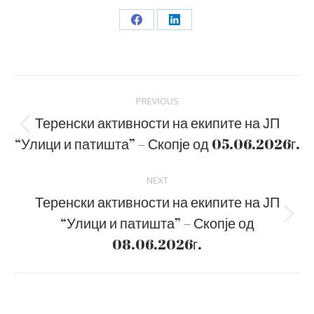
Share
Share
on
on
Facebook
LinkedIn
Post
PREVIOUS
navigation
Теренски активности на екипите на ЈП
Previous
“Улици и патишта” – Скопје од 05.06.2026г.
post:
NEXT
Теренски активности на екипите на ЈП
“Улици и патишта” – Скопје од
Next
post:
08.06.2026г.