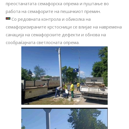
преостанатата семафорска опрема и пуштање во
работа на семафорите на пешачкиот премин.
Со редовната контрола и обиколка на
семафоризираните крстосници се влијае на навремена
санација на семафорските дефекти и обнова на
сообраќајната светлосната опрема.