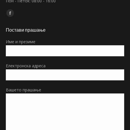
Пон - Петок: 08:00 - 16:00
Find us on:
Facebook
page
Постави прашање
opens
in
Име и презиме
new
window
Електронска адреса
Вашето прашање