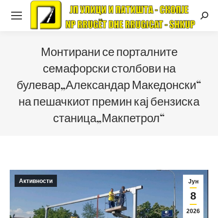
Searc
Монтирани се порталните
семафорски столбови на
булевар„Александар Македонски“
на пешачкиот премин кај бензиска
станица„Макпетрол“
Активности
Јун
8
2026