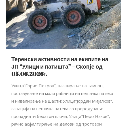
Теренски активности на екипите на
ЈП “Улици и патишта” – Скопје од
05.06.2026г.
Улица”Ѓорче Петров”, планирање на тампон,
поставување на мали рабници на пешачка патека
и нивелирање на шахти; Улица”Јордан Мијалков”,
санација на пешачка патека со прередување
пропаднати бехатон плочи; Улица”Перо Наков”,
рачно асфалтирање на делови од тротоари;