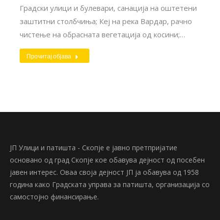
Градски улици и булевари, санација на оштетени
заштитни столбчиња; Кеј на река Вардар, рачно
чистење на обрасната вегетација од косини;…
Прочитај објава
ЈП Улици и патишта - Скопје е јавно претпријатие
основано од град Скопје кое обавува дејност од посебен
јавен интерес. Оваа своја дејност ЈП ја обавува од 1958
година како Градската управа за патишта, организација со
самостојно финансирање.