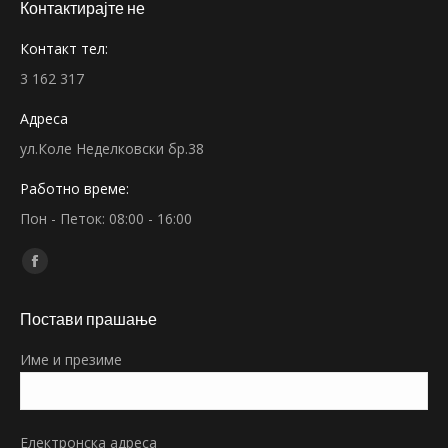
Контактирајте не
Контакт тел:
3 162 317
Адреса
ул.Коле Неделковски бр.38
Работно време:
Пон - Петок: 08:00 - 16:00
Find us on:
Facebook
page
Постави прашање
opens
in
Име и презиме
new
window
Електронска адреса