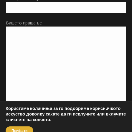
Вашето прашање
Користиме колачиња за го подобриме корисничкото
искуство доколку сакате да ги исклучите или вклучите
кликнете на копчето.
Прифати