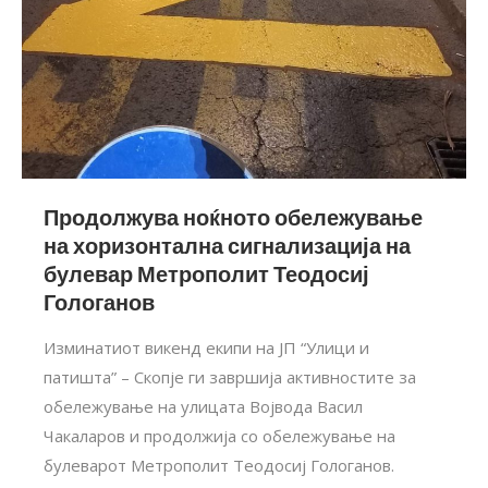
Продолжува ноќното обележување
на хоризонтална сигнализација на
булевар Метрополит Теодосиј
Гологанов
Изминатиот викенд екипи на ЈП “Улици и
патишта” – Скопје ги завршија активностите за
обележување на улицата Војвода Васил
Чакаларов и продолжија со обележување на
булеварот Метрополит Теодосиј Гологанов.