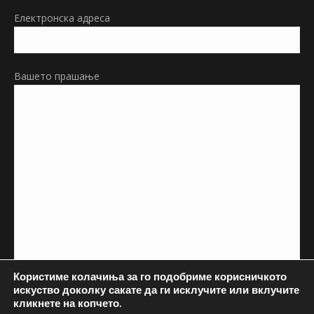
Електронска адреса
Вашето прашање
Користиме колачиња за го подобриме корисничкото
искуство доколку сакате да ги исклучите или вклучите
кликнете на копчето.