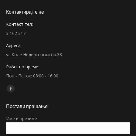
Контактирајте не
Контакт тел:
3 162 317
Адреса
ул.Коле Неделковски бр.38
Работно време:
Пон - Петок: 08:00 - 16:00
Find us on:
Facebook
page
Постави прашање
opens
in
Име и презиме
new
window