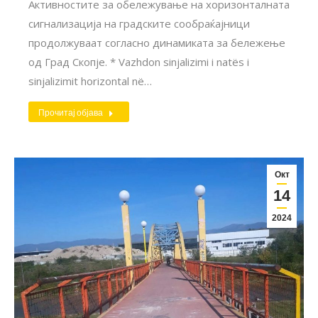
Активностите за обележување на хоризонталната
сигнализација на градските сообраќајници
продолжуваат согласно динамиката за бележење
од Град Скопје. * Vazhdon sinjalizimi i natës i
sinjalizimit horizontal në…
Прочитај објава
Окт
14
2024