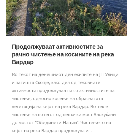
Продолжуваат активностите за
рачно чистење на косините на река
Вардар
Во текот на денешниот ден екипите на ЈП Улици
и патишта Скопје, како дел од тековните
активности продолжуваат и со активностите за
чистење, односно косење на обраснатата
вегетација на кејот на река Вардар. Во тек е
чистење на потегот од пешачки мост Злокуќани
до мостот “Обединети Нации”. Чистењето на
кејот на река Вардар продолжува и…