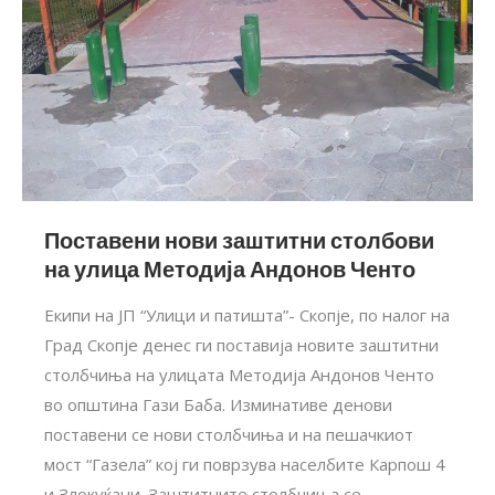
Поставени нови заштитни столбови
на улица Методија Андонов Ченто
Екипи на ЈП “Улици и патишта”- Скопје, по налог на
Град Скопје денес ги поставија новите заштитни
столбчиња на улицата Методија Андонов Ченто
во општина Гази Баба. Изминативе денови
поставени се нови столбчиња и на пешачкиот
мост “Газела” кој ги поврзува населбите Карпош 4
и Злокуќани. Заштитните столбчиња се