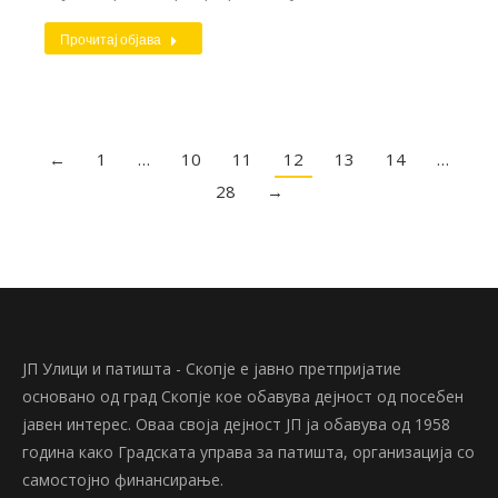
Прочитај објава
←
1
…
10
11
12
13
14
…
28
→
ЈП Улици и патишта - Скопје е јавно претпријатие
основано од град Скопје кое обавува дејност од посебен
јавен интерес. Оваа своја дејност ЈП ја обавува од 1958
година како Градската управа за патишта, организација со
самостојно финансирање.