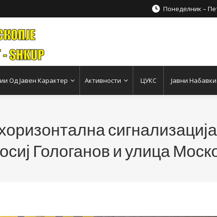
Понеделник – Пет
и Од Јавен Карактер
Активности
ЦУКС
Јавни Набавки
хоризонтална сигнализација
осиј Гологанов и улица Моск