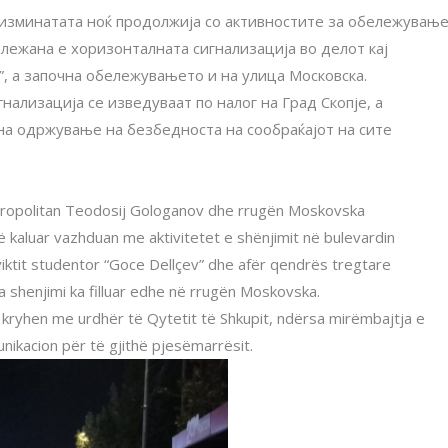
на изминатата ноќ продолжија со активностите за обележувањ
лежана е хоризонталната сигнализација во делот кај
”, а започна обележувањето и на улица Московска.
ализација се изведуваат по налог на Град Скопје, а
а одржување на безбедноста на сообраќајот на сите
 Metropolitan Teodosij Gologanov dhe rrugën Moskovska
 kaluar vazhduan me aktivitetet e shënjimit në bulevardin
iktit studentor “Goce Dellçev” dhe afër qendrës tregtare
sa shenjimi ka filluar edhe në rrugën Moskovska.
on kryhen me urdhër të Qytetit të Shkupit, ndërsa mirëmbajtja e
unikacion për të gjithë pjesëmarrësit.