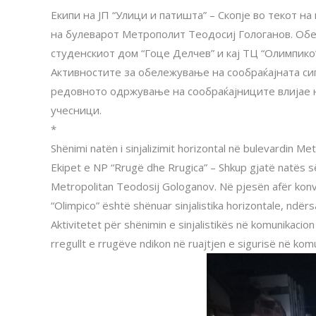
Екипи на ЈП “Улици и патишта” – Скопје во текот 
на булеварот Метрополит Теодосиј Гологанов. Обе
студенскиот дом “Гоце Делчев” и кај ТЦ “Олимпико
Активностите за обележување на сообраќајната сигн
редовното одржување на сообраќајниците влијае н
учесници.
*
Shënimi natën i sinjalizimit horizontal në bulevardin
Ekipet e NP “Rrugë dhe Rrugica” – Shkup gjatë natës së
Metropolitan Teodosij Gologanov. Në pjesën afër konv
“Olimpico” është shënuar sinjalistika horizontale, ndër
Aktivitetet për shënimin e sinjalistikës në komunikaci
rregullt e rrugëve ndikon në ruajtjen e sigurisë në kom