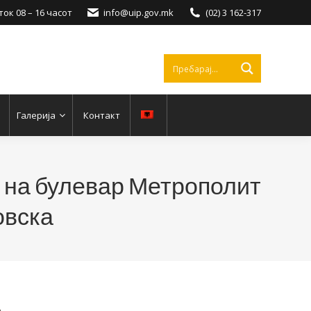
ок 08 – 16 часот
info@uip.gov.mk
(02) 3 162-317
Галерија
Контакт
 на булевар Метрополит
овска