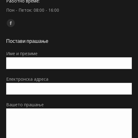
Работно време:
Пон - Петок: 08:00 - 16:00
Find us on:
Facebook
page
Постави прашање
opens
in
Име и презиме
new
window
Електронска адреса
Вашето прашање