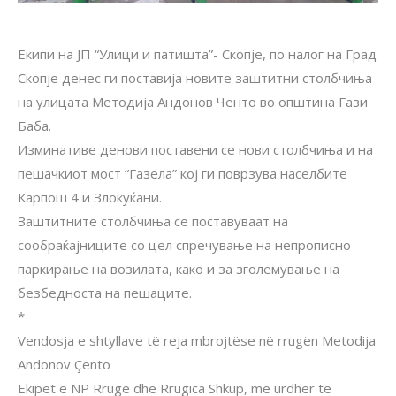
Екипи на ЈП “Улици и патишта”- Скопје, по налог на Град
Скопје денес ги поставија новите заштитни столбчиња
на улицата Методија Андонов Ченто во општина Гази
Баба.
Изминативе денови поставени се нови столбчиња и на
пешачкиот мост “Газела” кој ги поврзува населбите
Карпош 4 и Злокуќани.
Заштитните столбчиња се поставуваат на
сообраќајниците со цел спречување на непрописно
паркирање на возилата, како и за зголемување на
безбедноста на пешаците.
*
Vendosja e shtyllave të reja mbrojtëse në rrugën Metodija
Andonov Çento
Ekipet e NP Rrugë dhe Rrugica Shkup, me urdhër të