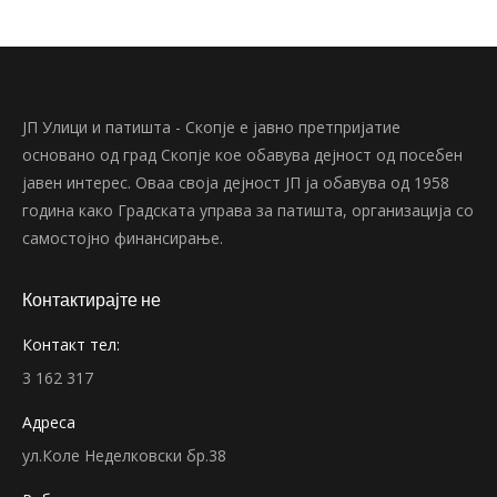
ЈП Улици и патишта - Скопје е јавно претпријатие
основано од град Скопје кое обавува дејност од посебен
јавен интерес. Оваа своја дејност ЈП ја обавува од 1958
година како Градската управа за патишта, организација со
самостојно финансирање.
Контактирајте не
Контакт тел:
3 162 317
Адреса
ул.Коле Неделковски бр.38