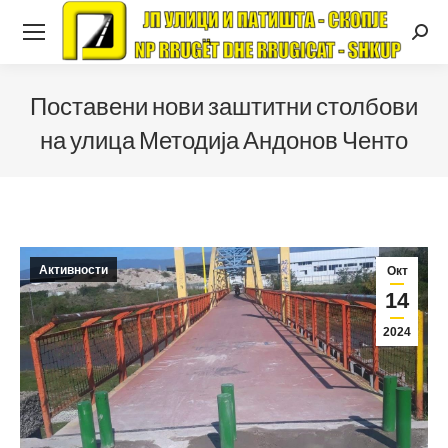
Searc
Поставени нови заштитни столбови
на улица Методија Андонов Ченто
Активности
Окт
14
2024