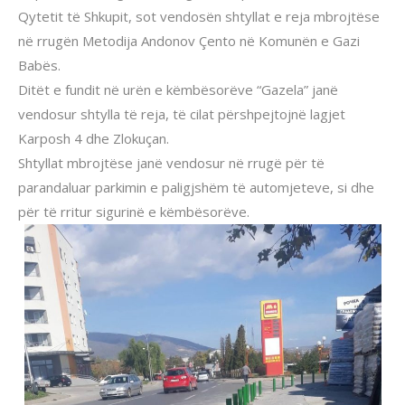
Qytetit të Shkupit, sot vendosën shtyllat e reja mbrojtëse
në rrugën Metodija Andonov Çento në Komunën e Gazi
Babës.
Ditët e fundit në urën e këmbësorëve “Gazela” janë
vendosur shtylla të reja, të cilat përshpejtojnë lagjet
Karposh 4 dhe Zlokuçan.
Shtyllat mbrojtëse janë vendosur në rrugë për të
parandaluar parkimin e paligjshëm të automjeteve, si dhe
për të rritur sigurinë e këmbësorëve.