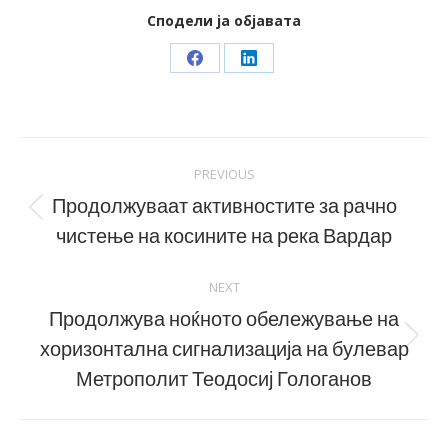
Сподели ја објавата
Share
Share
on
on
Facebook
LinkedIn
Post
PREVIOUS
navigation
Продолжуваат активностите за рачно
Previous
чистење на косините на река Вардар
post:
NEXT
Продолжува ноќното обележување на
хоризонтална сигнализација на булевар
Next
post:
Метрополит Теодосиј Гологанов